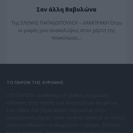
Σαν άλλη Βαβυλώνα
Της ΕΛΕΝΗΣ ΠΑΠΑΔΟΠΟΥΛΟΥ – ΛΑΜΠΡΑΚΗ Όταν
οι μικρές μου ανακαλύψεις στον χάρτη της
παγκόσμιας…
ΤΟ ΠΑΡΟΝ ΤΗΣ ΚΥΡΙΑΚΗΣ
«ΤΟ ΠΑΡΟΝ», αισθανόμενο βαθιά υποχρέωση
απέναντι στην αγάπη των αναγνωστών και φίλων
του, έκανε ένα βήμα ακόμη περνώντας στην
ηλεκτρονική μορφή, ώστε να γίνει προσιτό σε όλους
όσους επιθυμούν να γνωρίζουν τι γράφει, Έλληνες
και μη, όπου γης. Στην ηλεκτρονική μας έκδοση οι