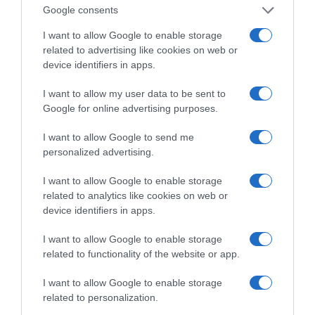
Google consents
I want to allow Google to enable storage
related to advertising like cookies on web or
της Ζωής μας
device identifiers in apps.
Οι άνθρωποι, οι αυθεντικές ιστορίες,
I want to allow my user data to be sent to
το ελληνικό καλοκαίρι και ένας
Google for online advertising purposes.
πολιτισμός που μας ενώνει κάθε μέρα.
I want to allow Google to send me
ΌΣΑ ΧΡΕΙΆΖΕΣΑΙ
personalized advertising.
ΓΙΑ ΤΟ ΚΑΛΟΚΑΊΡΙ ΣΟΥ →
I want to allow Google to enable storage
related to analytics like cookies on web or
device identifiers in apps.
ΡΟΗ ΕΙΔΗΣΕΩΝ
I want to allow Google to enable storage
Ορθόδοξοι υπάρχουν και στα Βαλκάνια, κύριοι του
related to functionality of the website or app.
ΥΠΕΞ!
I want to allow Google to enable storage
Ψυχρολουσία στην Τούμπα: Ο ΠΑΟΚ πλήρωσε το
related to personalization.
«μπλακ άουτ» των 17 δευτερολέπτων και τρέχει για