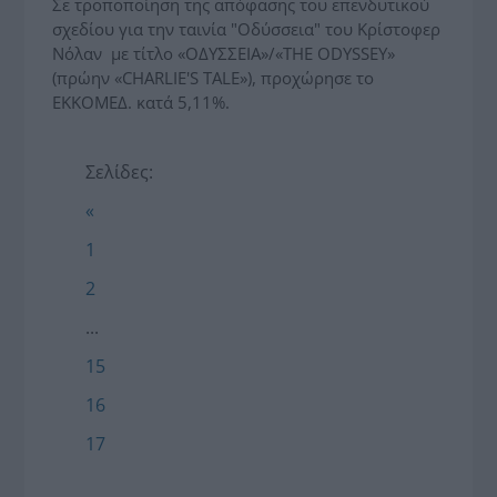
Σε τροποποίηση της απόφασης του επενδυτικού
σχεδίου για την ταινία "Οδύσσεια" του Κρίστοφερ
Νόλαν με τίτλο «ΟΔΥΣΣΕΙΑ»/«THE ODYSSEY»
(πρώην «CHARLIE'S TALE»), προχώρησε το
ΕΚΚΟΜΕΔ. κατά 5,11%.
Σελίδες:
«
1
2
...
15
16
17