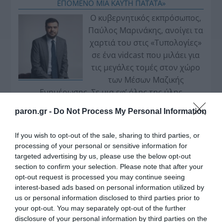
ΕΠΟΜΕΝΟ ΜΙΑ ΚΑΥΤΗ ΠΑΤΑΤΑ»
Ο κυβερνητικός εκπρόσωπος,
Παύλος Μαρινάκης, ανοίγει τα
χαρτιά του στις «Τυπολογίες»
σε ένα vidcast που μιλάει για
τις μεγάλες τομές στον χώρο
των Μέσων Μαζικής
Ενημέρωσης. Σε μια εφ’ όλης της ύλης
συνέντευξη στον Βασίλη Κουφόπουλο, αναλύει
paron.gr -
Do Not Process My Personal Information
το χρονοδιάγραμμα για τις περιφερειακές και
ραδιοφωνικές άδειες, το πακέτο στήριξης των 80
If you wish to opt-out of the sale, sharing to third parties, or
εκατομμυρίων ευρώ για τον Τύπο, αλλά και την
processing of your personal or sensitive information for
πρωτοβουλία για την άρση της ανωνυμίας στο
targeted advertising by us, please use the below opt-out
διαδίκτυο.
section to confirm your selection. Please note that after your
opt-out request is processed you may continue seeing
interest-based ads based on personal information utilized by
us or personal information disclosed to third parties prior to
your opt-out. You may separately opt-out of the further
disclosure of your personal information by third parties on the