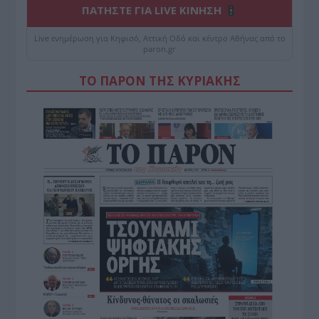
ΠΑΤΗΣΤΕ ΓΙΑ LIVE ΚΙΝΗΣΗ
Live ενημέρωση για Κηφισό, Αττική Οδό και κέντρο Αθήνας από το
paron.gr
ΤΟ ΠΑΡΟΝ ΤΗΣ ΚΥΡΙΑΚΗΣ