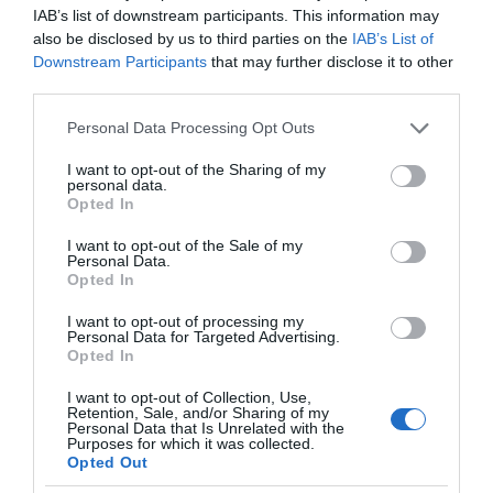
IAB’s list of downstream participants. This information may
also be disclosed by us to third parties on the
IAB’s List of
Downstream Participants
that may further disclose it to other
third parties.
Please note that this website/app uses one or more Google
Personal Data Processing Opt Outs
services and may gather and store information including but
not limited to your visit or usage behaviour. You may click to
I want to opt-out of the Sharing of my
Η ΣΤΗΛΗ ΜΑΣ
personal data.
grant or deny consent to Google and its third-party tags to
Opted In
use your data for below specified purposes in below Google
consent section.
I want to opt-out of the Sale of my
Personal Data.
Opted In
I want to opt-out of processing my
Personal Data for Targeted Advertising.
Opted In
I want to opt-out of Collection, Use,
Retention, Sale, and/or Sharing of my
Personal Data that Is Unrelated with the
Purposes for which it was collected.
Opted Out