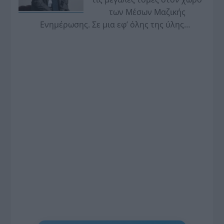
των Μέσων Μαζικής
Ενημέρωσης. Σε μια εφ’ όλης της ύλης
συνέντευξη στον Βασίλη Κουφόπουλο, αναλύει
το χρονοδιάγραμμα για τις περιφερειακές και
ραδιοφωνικές άδειες, το πακέτο στήριξης των 80
εκατομμυρίων ευρώ για τον Τύπο, αλλά και την
πρωτοβουλία για την άρση της ανωνυμίας στο
διαδίκτυο.