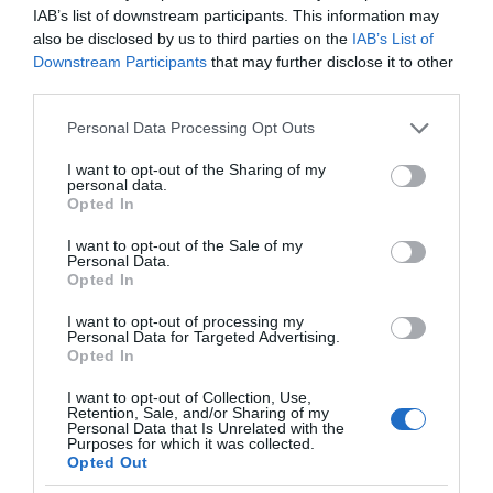
IAB’s list of downstream participants. This information may
also be disclosed by us to third parties on the
IAB’s List of
Downstream Participants
that may further disclose it to other
third parties.
Please note that this website/app uses one or more Google
Personal Data Processing Opt Outs
services and may gather and store information including but
not limited to your visit or usage behaviour. You may click to
I want to opt-out of the Sharing of my
personal data.
grant or deny consent to Google and its third-party tags to
Opted In
use your data for below specified purposes in below Google
consent section.
I want to opt-out of the Sale of my
Personal Data.
Opted In
I want to opt-out of processing my
Personal Data for Targeted Advertising.
Opted In
I want to opt-out of Collection, Use,
Retention, Sale, and/or Sharing of my
Personal Data that Is Unrelated with the
Purposes for which it was collected.
ΤΟ ΠΑΡΟΝ: Ρυθμιστής
Προβληματίζει το
Opted Out
ο Αντώνης Σαμαράς –
κύμα φυγής των