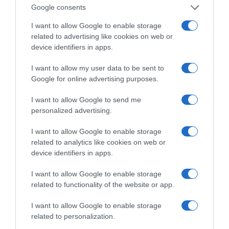
Απειλή για ΝΔ
συνταξιούχων
Google consents
I want to allow Google to enable storage
related to advertising like cookies on web or
device identifiers in apps.
Μουσικός νανουρίζει λιοντάρια παίζοντας το
I want to allow my user data to be sent to
«November rain» (βίντεο)
Google for online advertising purposes.
I want to allow Google to send me
personalized advertising.
I want to allow Google to enable storage
related to analytics like cookies on web or
device identifiers in apps.
Χωνάκι ή κυπελλάκι; Σε
Αυτός είναι ο λόγος
I want to allow Google to enable storage
αυτά τα 5
που οι beauty lovers
related to functionality of the website or app.
παγωτατζίδικα της
αντικαθιστούν το
Αθήνας η απάντηση
μαύρο μολύβι με καφέ
είναι…και τα δύο!
το καλοκαίρι
I want to allow Google to enable storage
related to personalization.