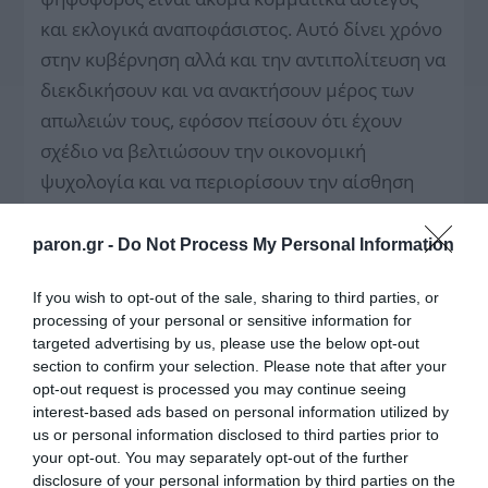
και εκλογικά αναποφάσιστος. Αυτό δίνει χρόνο
στην κυβέρνηση αλλά και την αντιπολίτευση να
διεκδικήσουν και να ανακτήσουν μέρος των
απωλειών τους, εφόσον πείσουν ότι έχουν
σχέδιο να βελτιώσουν την οικονομική
ψυχολογία και να περιορίσουν την αίσθηση
κοινωνικής πίεσης. Αν αυτά δεν
αποκατασταθούν και παγιωθεί η αντίληψη ότι
paron.gr -
Do Not Process My Personal Information
η οικονομία ευνοεί λίγους και η
If you wish to opt-out of the sale, sharing to third parties, or
καθημερινότητα χειροτερεύει, η δυσαρέσκεια
processing of your personal or sensitive information for
μικρομεσαίων καταναλωτών και
targeted advertising by us, please use the below opt-out
επαγγελματιών μπορεί να εξελιχθεί σε μια
section to confirm your selection. Please note that after your
opt-out request is processed you may continue seeing
σιωπηλή αλλά κρίσιμη εκλογική μετατόπιση,
interest-based ads based on personal information utilized by
με ό,τι αυτό συνεπάγεται.
us or personal information disclosed to third parties prior to
your opt-out. You may separately opt-out of the further
ΤΟ ΠΑΡΟΝ
disclosure of your personal information by third parties on the