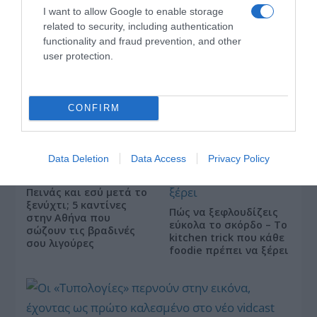
I want to allow Google to enable storage
related to security, including authentication
functionality and fraud prevention, and other
Αυτά είναι τα 4 prints στα μαγιό που θα βλέπεις
σε κάθε παραλία φέτος!
user protection.
CONFIRM
Data Deletion
Data Access
Privacy Policy
Πεινάς και εσύ μετά το
ξενύχτι; 5 καντίνες
Πώς να ξεφλουδίζεις
στην Αθήνα που
εύκολα το σκόρδο – Το
σώζουν τις βραδινές
kitchen trick που κάθε
σου λιγούρες
foodie πρέπει να ξέρει