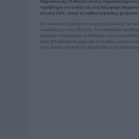
Παρασκευής 15 Μαΐου στους περισσότερους β
πρόβλημα εντοπίζεται στη Λεωφόρο Κηφισού
Αττική Οδό, όπου οι καθυστερήσεις φτάνουν 
Στο «κόκκινο» βρίσκονται οι κεντρικές οδικές αρτηρ
αναμονές για τους οδηγούς. Το εντονότερο πρόβλημ
ρεύματα κυκλοφορίας. Ειδικότερα, στο ρεύμα καθόδ
Νέας Φιλαδέλφειας μέχρι και το Αιγάλεω, με τους οδ
στην άνοδο η πυκνή ροή ξεκινά από το Αιγάλεω προς