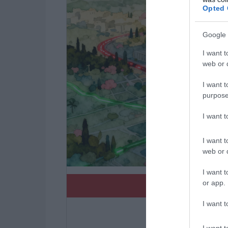
Opted 
Google 
I want t
web or d
I want t
purpose
I want 
I want t
web or d
I want t
or app.
ΠΑΤΗΣΤΕ 
I want t
I want t