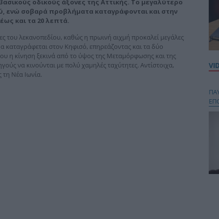
ασικούς οδικούς άξονες της Αττικής. Το μεγαλύτερο
, ενώ σοβαρά προβλήματα καταγράφονται και στην
έως και τα 20 λεπτά.
ίες του λεκανοπεδίου, καθώς η πρωινή αιχμή προκαλεί μεγάλες
α καταγράφεται στον Κηφισό, επηρεάζοντας και τα δύο
ου η κίνηση ξεκινά από το ύψος της Μεταμόρφωσης και της
ηγούς να κινούνται με πολύ χαμηλές ταχύτητες. Αντίστοιχα,
VI
 τη Νέα Ιωνία.
ΠΑ
ΕΠ
Κου
περ
στή
και