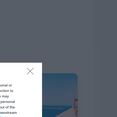
δίκτυο.
Η ΣΤΗΛΗ ΜΑΣ
sonal or
ection to
ou may
 personal
out of the
 downstream