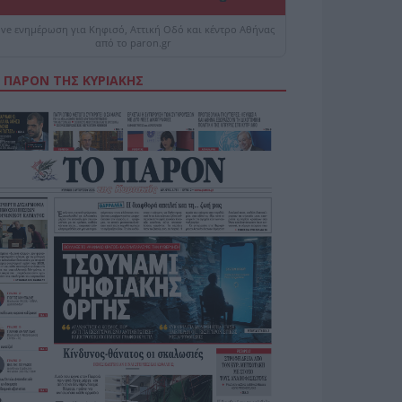
ive ενημέρωση για Κηφισό, Αττική Οδό και κέντρο Αθήνας
από το paron.gr
 ΠΑΡΟΝ ΤΗΣ ΚΥΡΙΑΚΗΣ