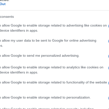
ΡΟ
Out
Ξύπ
consents
Παν
μετ
o allow Google to enable storage related to advertising like cookies on
evice identifiers in apps.
Ο Ό
ΗΛΕ
o allow my user data to be sent to Google for online advertising
συ
s.
Κίν
to allow Google to send me personalized advertising.
Όλο
αν
o allow Google to enable storage related to analytics like cookies on
Μετ
evice identifiers in apps.
και
o allow Google to enable storage related to functionality of the website
ΓΙΑ LIVE ΚΙΝΗΣΗ
o allow Google to enable storage related to personalization.
o allow Google to enable storage related to security, including