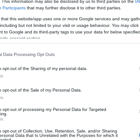
. This information may also be disclosed by us to third parties on the
IA
Participants
that may further disclose it to other third parties.
 that this website/app uses one or more Google services and may gath
οχημάτων στην Αττική Οδό. Στο ρεύμα προς Αεροδρόμιο, οι
including but not limited to your visit or usage behaviour. You may click 
σης και εκτείνονται έως την Κηφισίας, με τον χρόνο αναμονής
 to Google and its third-party tags to use your data for below specifi
 καθυστερήσεις 5 έως 10 λεπτών σημειώνονται στην έξοδο για τη
ogle consent section.
 η εικόνα στο ρεύμα της Αττικής Οδού προς Ελευσίνα. Εκεί
l Data Processing Opt Outs
ς της Πλακεντίας έως την Κηφισίας, καθώς και στην έξοδο προς
ροσεκτικοί και να ενημερώνονται διαρκώς για την εξέλιξη της
o opt-out of the Sharing of my personal data.
που είναι εφικτό.
In
: Live Χάρτης Αθήνας
o opt-out of the Sale of my Personal Data.
In
to opt-out of processing my Personal Data for Targeted
ing.
In
o opt-out of Collection, Use, Retention, Sale, and/or Sharing
ersonal Data that Is Unrelated with the Purposes for which it
lected.