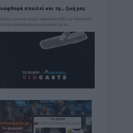
διαφθορά απειλεί και τη… ζωή μας
ληκτη, η κοινή γνώμη παρακολουθεί τις τελευταίες
ες την αποκάλυψη της κο­μπίνας με τα…