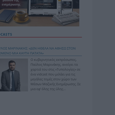
DCASTS
ΥΛΟΣ ΜΑΡΙΝΑΚΗΣ: «ΔΕΝ ΗΘΕΛΑ ΝΑ ΑΦΗΣΩ ΣΤΟΝ
ΟΜΕΝΟ ΜΙΑ ΚΑΥΤΗ ΠΑΤΑΤΑ»
Ο κυβερνητικός εκπρόσωπος,
Παύλος Μαρινάκης, ανοίγει τα
χαρτιά του στις «Τυπολογίες» σε
ένα vidcast που μιλάει για τις
μεγάλες τομές στον χώρο των
Μέσων Μαζικής Ενημέρωσης. Σε
μια εφ’ όλης της ύλης
συνέντευξη στον Βασίλη
φόπουλο, αναλύει το χρονοδιάγραμμα για τις
ιφερειακές και ραδιοφωνικές άδειες, το πακέτο
ριξης των 80 εκατομμυρίων ευρώ για τον Τύπο, αλλά
 την πρωτοβουλία για την άρση της ανωνυμίας στο