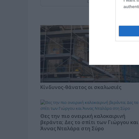
Live ενημέρωση για Κηφισό, Ατ
authenti
Κίνδυνος-θάνατος οι σκαλωσιές
Θες την πιο ονειρική καλοκαιρινή
βεράντα; Δες το σπίτι των Γιώργου και
Άννας Νταλάρα στη Σύρο