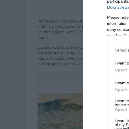
participants
Downstream 
Please note
Παράλληλα, ιδιαίτερα αυξημένη είναι η κίνηση των 
information 
καθυστερήσεις ξεκινούν από το ύψος της Μεταμόρφω
deny consent
να υπολογίζεται μεταξύ 15 και 20 λεπτών. Επιπλέον,
in below Go
Λαμία.
Σχετικά καλύτερη, αλλά όχι χωρίς προβλήματα, είναι
Persona
καταγράφονται αναμονές 5 έως 10 λεπτών από το ύψο
Λαμία. Οι αρχές συνιστούν στους οδηγούς να είναι π
I want t
κυκλοφορίας, επιλέγοντας εναλλακτικές διαδρομές ό
Opted 
Κίνηση Τώρα
I want t
Opted 
I want 
Advertis
Opted 
I want t
of my P
was col