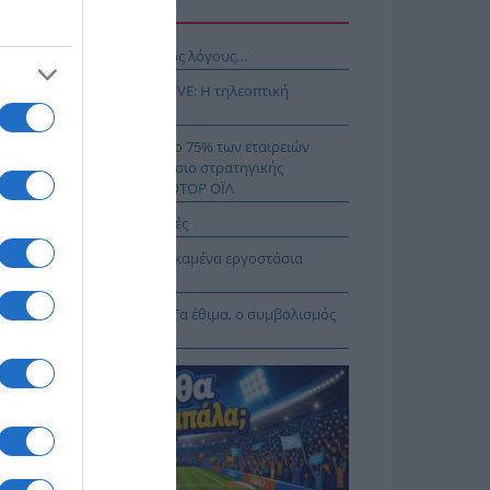
Η ΕΙΔΗΣΕΩΝ
νησαν, αλλά για τους λάθος λόγους…
αθηναϊκός – ΤΣΣΚΑ 1948 LIVE: Η τηλεοπτική
άδοση του αγώνα (ΣΚΑΪ)
μιλος AKTOR εξαγοράζει το 75% των εταιρειών
ΚΤΩΡ και THALIS στο πλαίσιο στρατηγικής
νεργασίας με τον Όμιλο ΜΟΤΟΡ ΟΪΛ
δυνος-θάνατος οι σκαλωσιές
ι βλέπουν τι γίνεται με τα καμένα εργοστάσια
ακύκλωσης
αμόρφωση του Σωτήρος: Τα έθιμα, ο συμβολισμός
 η αλλαγή του καιρού