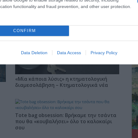
τική Οδό και κέντρο Αθήνας από το paron.gr
cation functionality and fraud prevention, and other user protection.
CONFIRM
ΔΕ
Data Deletion
Data Access
Privacy Policy
«Μία κάποια λύσις» η κτηματολογική
διαμεσολάβηση – Κτηματολογικά νέα
Tote bag obsession: Βρήκαμε την τσάντα
που θα «κουβαλήσει» όλο το καλοκαίρι
σου