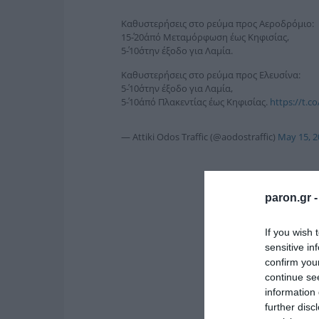
Καθυστερήσεις στο ρεύμα προς Αεροδρόμιο:
15΄-20΄από Μεταμόρφωση έως Κηφισίας,
5΄-10΄στην έξοδο για Λαμία.
Καθυστερήσεις στο ρεύμα προς Ελευσίνα:
5΄-10΄στην έξοδο για Λαμία,
5΄-10΄από Πλακεντίας έως Κηφισίας.
https://t.c
— Attiki Odos Traffic (@aodostraffic)
May 15, 2
paron.gr 
If you wish 
sensitive in
confirm you
continue se
information 
further disc