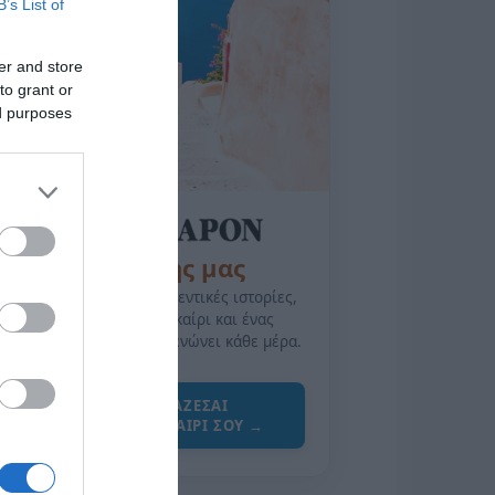
B’s List of
er and store
to grant or
ed purposes
της Ζωής μας
Οι άνθρωποι, οι αυθεντικές ιστορίες,
το ελληνικό καλοκαίρι και ένας
πολιτισμός που μας ενώνει κάθε μέρα.
ΌΣΑ ΧΡΕΙΆΖΕΣΑΙ
ΓΙΑ ΤΟ ΚΑΛΟΚΑΊΡΙ ΣΟΥ →