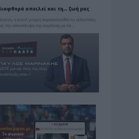
διαφθορά απειλεί και τη… ζωή μας
ληκτη, η κοινή γνώμη παρακολουθεί τις τελευταίες
ες την αποκάλυψη της κο­μπίνας με τα…