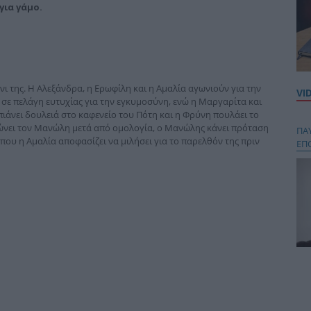
για γάμο.
άνι της. Η Αλεξάνδρα, η Ερωφίλη και η Αμαλία αγωνιούν για την
VI
ε πελάγη ευτυχίας για την εγκυμοσύνη, ενώ η Μαργαρίτα και
ιάνει δουλειά στο καφενείο του Πότη και η Φρύνη πουλάει το
νει τον Μανώλη μετά από ομολογία, ο Μανώλης κάνει πρόταση
ΠΑ
που η Αμαλία αποφασίζει να μιλήσει για το παρελθόν της πριν
ΕΠ
Κου
περ
στή
και