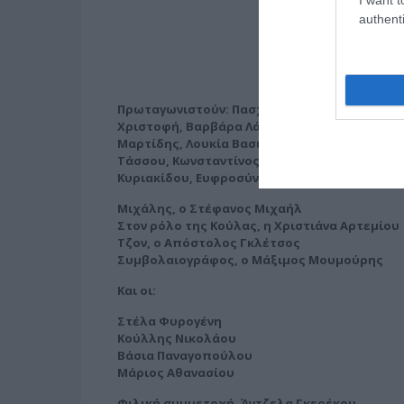
authenti
Πρωταγωνιστούν: Πασχάλης Τσαρούχας, Αντι
Χριστοφή, Βαρβάρα Λάρμου, Ιφιγένεια Τζόλα
Μαρτίδης, Λουκία Βασιλείου, Μάριος Μαριόλ
Τάσσου, Κωνσταντίνος Χειλάς, Στέλλα Κωστο
Κυριακίδου, Ευφροσύνη Κουτσουβέρη, Αλεξά
Μιχάλης, ο Στέφανος Μιχαήλ
Στον ρόλο της Κούλας, η Χριστιάνα Αρτεμίου
Τζον, ο Απόστολος Γκλέτσος
Συμβολαιογράφος, ο Μάξιμος Μουμούρης
Και οι:
Στέλα Φυρογένη
Κούλλης Νικολάου
Βάσια Παναγοπούλου
Μάριος Αθανασίου
Φιλική συμμετοχή, Άντζελα Γκερέκου