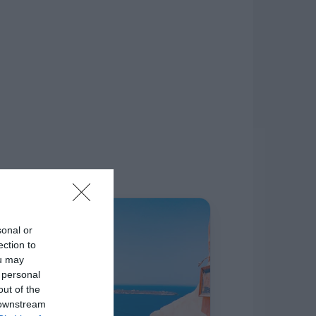
δίκτυο.
Η ΣΤΗΛΗ ΜΑΣ
sonal or
ection to
ou may
 personal
out of the
 downstream