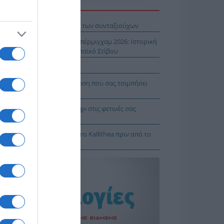
Η ΕΙΔΗΣΕΩΝ
βληματίζει το κύμα φυγής των συνταξιούχων
ίστροφη μέτρηση για το Μπέρμιγχαμ 2026: Ιστορική
ηνική παρουσία στο Ευρωπαϊκό Στίβου
αυτιλία εκπέμπει «SOS»
πρέπει να κάνετε σε περίπτωση που σας τσιμπήσει
β μέδουσα
 να κάνετε «smart spending» στις φετινές σας
ακοπές
: Πρόβα τζενεράλε με Athens Kallithea πριν από το
per Cup