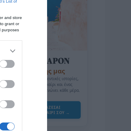
B’s List of
er and store
to grant or
ed purposes
της Ζωής μας
Οι άνθρωποι, οι αυθεντικές ιστορίες,
το ελληνικό καλοκαίρι και ένας
πολιτισμός που μας ενώνει κάθε μέρα.
ΌΣΑ ΧΡΕΙΆΖΕΣΑΙ
ΓΙΑ ΤΟ ΚΑΛΟΚΑΊΡΙ ΣΟΥ →