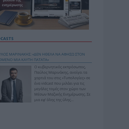
DCASTS
ΥΛΟΣ ΜΑΡΙΝΑΚΗΣ: «ΔΕΝ ΗΘΕΛΑ ΝΑ ΑΦΗΣΩ ΣΤΟΝ
ΟΜΕΝΟ ΜΙΑ ΚΑΥΤΗ ΠΑΤΑΤΑ»
Ο κυβερνητικός εκπρόσωπος,
Παύλος Μαρινάκης, ανοίγει τα
χαρτιά του στις «Τυπολογίες» σε
ένα vidcast που μιλάει για τις
μεγάλες τομές στον χώρο των
Μέσων Μαζικής Ενημέρωσης. Σε
μια εφ’ όλης της ύλης
συνέντευξη στον Βασίλη
φόπουλο, αναλύει το χρονοδιάγραμμα για τις
ιφερειακές και ραδιοφωνικές άδειες, το πακέτο
ριξης των 80 εκατομμυρίων ευρώ για τον Τύπο, αλλά
 την πρωτοβουλία για την άρση της ανωνυμίας στο