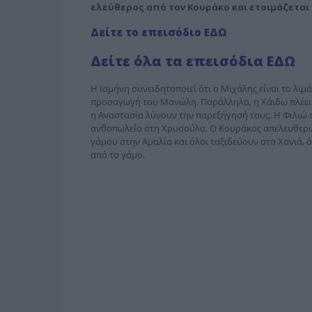
ελεύθερος από τον Κουράκο και ετοιμάζεται 
Δείτε το επεισόδιο ΕΔΩ
Δείτε όλα τα επεισόδια ΕΔΩ
Η Ισμήνη συνειδητοποιεί ότι ο Μιχάλης είναι το λιμ
προσαγωγή του Μανώλη. Παράλληλα, η Χάιδω πλέει σ
η Αναστασία λύνουν την παρεξήγησή τους. Η Φιλιώ π
ανθοπωλείο στη Χρυσούλα. Ο Κουράκος απελευθερώ
γάμου στην Αμαλία και όλοι ταξιδεύουν στα Χανιά, ό
από το γάμο.