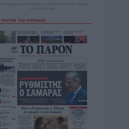
ive ενημέρωση για Κηφισό, Αττική Οδό και κέντρο Αθήνας
από το paron.gr
 ΠΑΡΟΝ ΤΗΣ ΚΥΡΙΑΚΗΣ