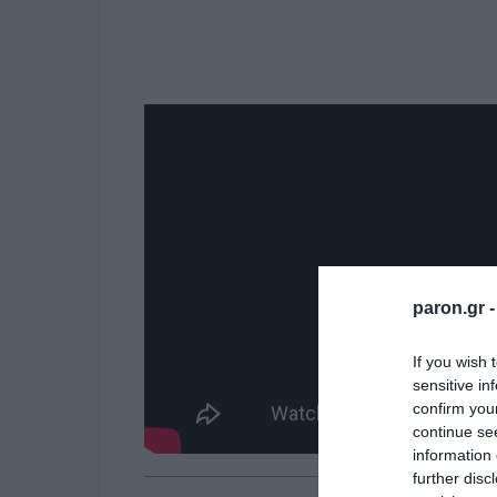
paron.gr 
If you wish 
sensitive in
confirm you
continue se
information 
further disc