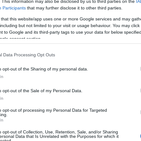
. This information may also be disclosed by us to third parties on the
IA
Participants
that may further disclose it to other third parties.
έντονα συναισθηματικά φορτία. Η εισβολή της οικογένειας
 that this website/app uses one or more Google services and may gath
 φέρνοντας στο προσκήνιο σκοτεινά μυστικά, παλιούς
including but not limited to your visit or usage behaviour. You may click 
 να καταστρέψει ό,τι έχει απομείνει όρθιο.
 to Google and its third-party tags to use your data for below specifi
ogle consent section.
 serial killer εξαπλώνεται, απειλώντας ακόμα και τους πιο
 παρελθόντος δεν έχουν επουλωθεί.
l Data Processing Opt Outs
o opt-out of the Sharing of my personal data.
In
o opt-out of the Sale of my Personal Data.
In
to opt-out of processing my Personal Data for Targeted
ing.
In
o opt-out of Collection, Use, Retention, Sale, and/or Sharing
ersonal Data that Is Unrelated with the Purposes for which it
lected.