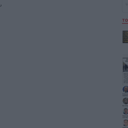
L
υ
ΤΟ