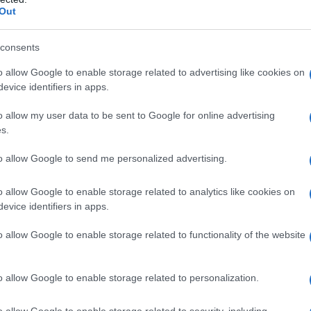
ΡΟ
Out
ο σοκ από το φιάσκο του γάμου της Βασιλικής και το νέο
ι να παλεύει με τα χτυπήματα της προδοσίας από τον Τζον και
Προ
consents
Αντ
 έρωτας δεν σταματά να διεκδικεί χώρο. Ένας νέος μεγάλος
ελλ
o allow Google to enable storage related to advertising like cookies on
ν πόνο, αποδεικνύοντας πως ακόμη και στο πιο σκληρό χώμα, η
evice identifiers in apps.
Η Ν
Τι 
o allow my user data to be sent to Google for online advertising
μω
s.
Πώς
to allow Google to send me personalized advertising.
δι
ΑΕΚ
o allow Google to enable storage related to analytics like cookies on
Su
evice identifiers in apps.
o allow Google to enable storage related to functionality of the website
o allow Google to enable storage related to personalization.
o allow Google to enable storage related to security, including