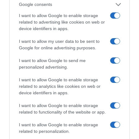
Google consents
I want to allow Google to enable storage
related to advertising like cookies on web or
device identifiers in apps.
ΔΙΑΒΑΣΤΕ ΚΑΙ ΤΑ ΠΑΡΑΚΑΤΩ
I want to allow my user data to be sent to
Ο καιρός των επομένων ημερών: Κανονικός
Google for online advertising purposes.
Αύγουστος με δυνατούς βοριάδες και σταδιακή
άνοδο της θερμοκρασίας
I want to allow Google to send me
personalized advertising.
Ορθόδοξοι υπάρχουν και στα Βαλκάνια, κύριοι του
ΥΠΕΞ!
I want to allow Google to enable storage
related to analytics like cookies on web or
Το σχέδιο του Ισραήλ για τους Κούρδους
device identifiers in apps.
Το φαρμακείο των διακοπών: Ο πλήρης οδηγός για
I want to allow Google to enable storage
ασφαλείς εξορμήσεις και τα απαραίτητα Πρώτων
related to functionality of the website or app.
Βοηθειών
I want to allow Google to enable storage
Προβληματισμός για την εξωτερική πολιτική
related to personalization.