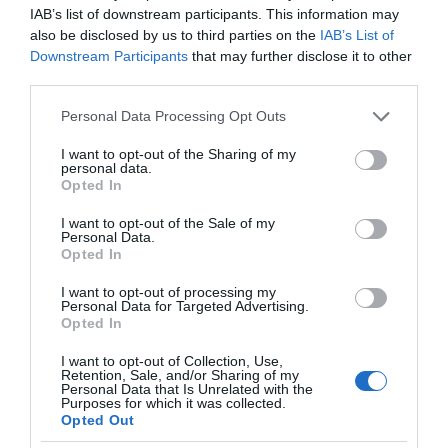
IAB’s list of downstream participants. This information may
also be disclosed by us to third parties on the
IAB’s List of
Downstream Participants
that may further disclose it to other
third parties.
Please note that this website/app uses one or more Google
Personal Data Processing Opt Outs
services and may gather and store information including but
not limited to your visit or usage behaviour. You may click to
I want to opt-out of the Sharing of my
personal data.
grant or deny consent to Google and its third-party tags to
Opted In
use your data for below specified purposes in below Google
consent section.
I want to opt-out of the Sale of my
Personal Data.
Opted In
I want to opt-out of processing my
Personal Data for Targeted Advertising.
Opted In
I want to opt-out of Collection, Use,
Retention, Sale, and/or Sharing of my
Personal Data that Is Unrelated with the
Purposes for which it was collected.
Opted Out