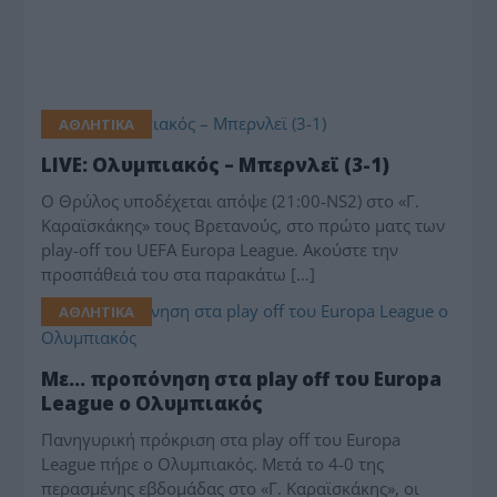
ΑΘΛΗΤΙΚΑ
LIVE: Ολυμπιακός – Μπερνλεϊ (3-1)
Ο Θρύλος υποδέχεται απόψε (21:00-NS2) στο «Γ.
Καραϊσκάκης» τους Βρετανούς, στο πρώτο ματς των
play-off του UEFA Europa League. Ακούστε την
προσπάθειά του στα παρακάτω […]
ΑΘΛΗΤΙΚΑ
Με… προπόνηση στα play off του Europa
League o Ολυμπιακός
Πανηγυρική πρόκριση στα play off του Europa
League πήρε ο Ολυμπιακός. Μετά το 4-0 της
περασμένης εβδομάδας στο «Γ. Καραϊσκάκης», οι