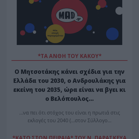
*ΤΑ ΆΝΘΗ ΤΟΥ ΚΑΚΟΎ*
Ο Μητσοτάκης κάνει σχέδια για την
Ελλάδα του 2030, ο Ανδρουλάκης για
εκείνη του 2035, ώρα είναι να βγει κι
ο Βελόπουλος…
…να πει ότι στόχος του είναι η πρωτιά στις
εκλογές του 2040 (…στον Σύλλογο…
*ΚΑΤΩ ΣΤΟΝ ΠΕΙΡΑΙΑ* ΤΟΥ Ν. ΠΑΡΑΣΚΕΥΑ