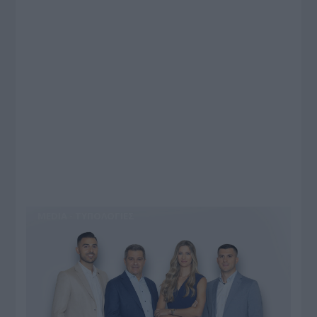
MEDIA - ΤΥΠΟΛΟΓΙΕΣ