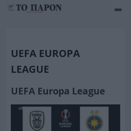
UEFA EUROPA
LEAGUE
UEFA Europa League
UNCATEGORIZED