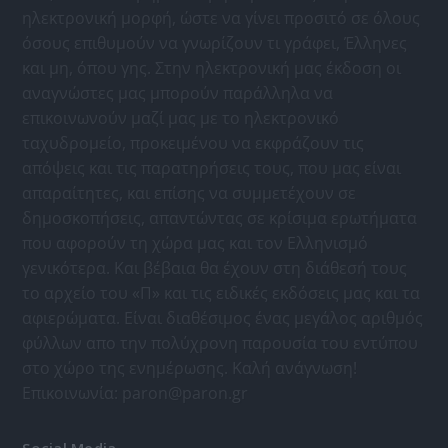
ηλεκτρονική μορφή, ώστε να γίνει προσιτό σε όλους
όσους επιθυμούν να γνωρίζουν τι γράφει, Έλληνες
και μη, όπου γης. Στην ηλεκτρονική μας έκδοση οι
αναγνώστες μας μπορούν παράλληλα να
επικοινωνούν μαζί μας με το ηλεκτρονικό
ταχυδρομείο, προκειμένου να εκφράζουν τις
απόψεις και τις παρατηρήσεις τους, που μας είναι
απαραίτητες, και επίσης να συμμετέχουν σε
δημοσκοπήσεις, απαντώντας σε κρίσιμα ερωτήματα
που αφορούν τη χώρα μας και τον Ελληνισμό
γενικότερα. Και βέβαια θα έχουν στη διάθεσή τους
το αρχείο του «Π» και τις ειδικές εκδόσεις μας και τα
αφιερώματα. Είναι διαθέσιμος ένας μεγάλος αριθμός
φύλλων απο την πολύχρονη παρουσία του εντύπου
στο χώρο της ενημέρωσης. Καλή ανάγνωση!
Επικοινωνία:
paron@paron.gr