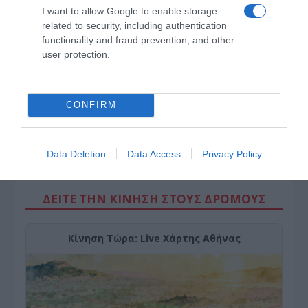
διακοπές
I want to allow Google to enable storage
related to security, including authentication
functionality and fraud prevention, and other
user protection.
CONFIRM
Data Deletion
Data Access
Privacy Policy
ΔΕΙΤΕ ΤΗΝ ΚΙΝΗΣΗ ΣΤΟΥΣ ΔΡΌΜΟΥΣ
Κίνηση Τώρα: Live Χάρτης Αθήνας