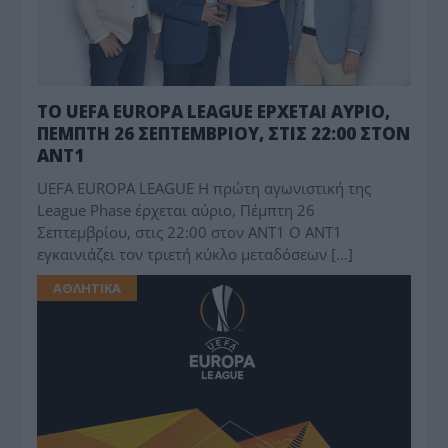
ΤΟ UEFA EUROPA LEAGUE ΕΡΧΕΤΑΙ ΑΥΡΙΟ,
ΠΕΜΠΤΗ 26 ΣΕΠΤΕΜΒΡΙΟΥ, ΣΤΙΣ 22:00 ΣΤΟΝ
ΑΝΤ1
UEFA EUROPA LEAGUE Η πρώτη αγωνιστική της
League Phase έρχεται αύριο, Πέμπτη 26
Σεπτεμβρίου, στις 22:00 στον ΑΝΤ1 O ANT1
εγκαινιάζει τον τριετή κύκλο μεταδόσεων […]
ΑΘΛΗΤΙΚΑ