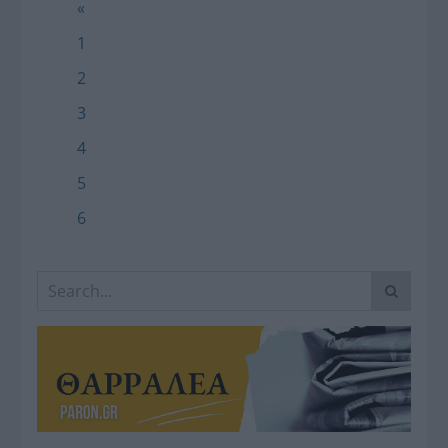
«
1
2
3
4
5
6