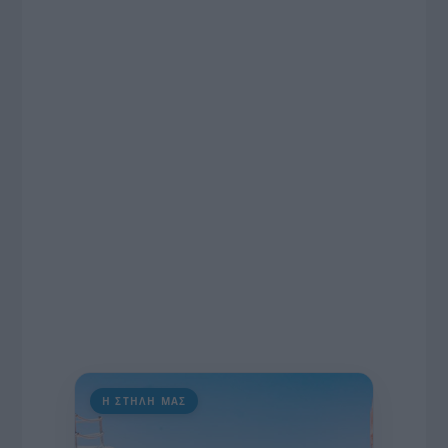
συνέντευξη στον Βασίλη Κουφόπουλο, αναλύει
το χρονοδιάγραμμα για τις περιφερειακές και
ραδιοφωνικές άδειες, το πακέτο στήριξης των 80
εκατομμυρίων ευρώ για τον Τύπο, αλλά και την
πρωτοβουλία για την άρση της ανωνυμίας στο
διαδίκτυο.
Η ΣΤΗΛΗ ΜΑΣ