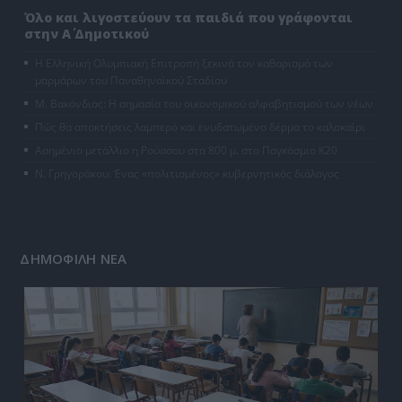
Όλο και λιγοστεύουν τα παιδιά που γράφονται
στην Α΄ Δημοτικού
Η Ελληνική Ολυμπιακή Επιτροπή ξεκινά τον καθαρισμό των
μαρμάρων του Παναθηναϊκού Σταδίου
Μ. Βακόνδιος: H σημασία του οικονομικού αλφαβητισμού των νέων
Πώς θα αποκτήσεις λαμπερό και ενυδατωμένο δέρμα το καλοκαίρι
Ασημένιο μετάλλιο η Ρούσσου στα 800 μ. στο Παγκόσμιο Κ20
Ν. Γρηγοράκου: Ένας «πολιτισμένος» κυβερνητικός διάλογος
ΔΗΜΟΦΙΛΗ ΝΕΑ