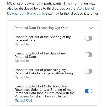
IAB’s list of downstream participants. This information may
also be disclosed by us to third parties on the
IAB’s List of
Downstream Participants
that may further disclose it to other
third parties.
Please note that this website/app uses one or more Google
Personal Data Processing Opt Outs
services and may gather and store information including but
not limited to your visit or usage behaviour. You may click to
I want to opt-out of the Sharing of my
personal data.
grant or deny consent to Google and its third-party tags to
Opted In
use your data for below specified purposes in below Google
consent section.
I want to opt-out of the Sale of my
Personal Data.
Opted In
I want to opt-out of processing my
Personal Data for Targeted Advertising.
Opted In
I want to opt-out of Collection, Use,
Retention, Sale, and/or Sharing of my
Personal Data that Is Unrelated with the
Purposes for which it was collected.
Opted Out