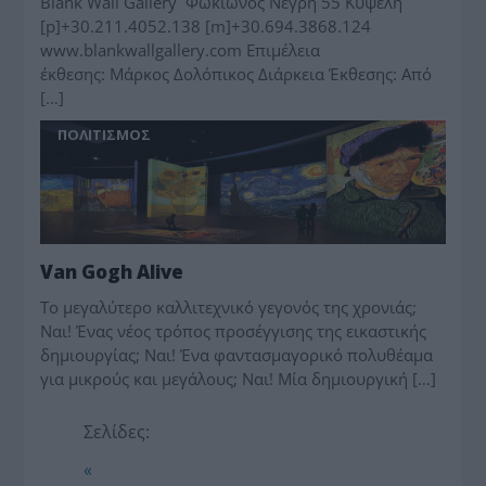
Blank Wall Gallery Φωκίωνος Νέγρη 55 Κυψέλη
[p]+30.211.4052.138 [m]+30.694.3868.124
www.blankwallgallery.com Επιμέλεια
έκθεσης: Μάρκος Δολόπικος Διάρκεια Έκθεσης: Από
[…]
ΠΟΛΙΤΙΣΜΟΣ
Van Gogh Alive
Το μεγαλύτερο καλλιτεχνικό γεγονός της χρονιάς;
Ναι! Ένας νέος τρόπος προσέγγισης της εικαστικής
δημιουργίας; Ναι! Ένα φαντασμαγορικό πολυθέαμα
για μικρούς και μεγάλους; Ναι! Μία δημιουργική […]
Σελίδες:
«