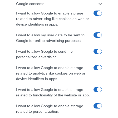
Google consents
I want to allow Google to enable storage
related to advertising like cookies on web or
device identifiers in apps.
I want to allow my user data to be sent to
Google for online advertising purposes.
ΔΙΑΒΑΣΤΕ ΚΑΙ ΤΑ ΠΑΡΑΚΑΤΩ
I want to allow Google to send me
personalized advertising.
Κλασικός Δεκαπενταύγουστος με ηλιοφάνεια, υψηλές
I want to allow Google to enable storage
θερμοκρασίες και ισχυρά μελτέμια την εβδομάδα
related to analytics like cookies on web or
που έρχεται
device identifiers in apps.
Το σχέδιο του Ισραήλ για τους Κούρδους
I want to allow Google to enable storage
ΤΟ ΠΑΡΟΝ: Ρυθμιστής ο Αντώνης Σαμαράς – Απειλή
related to functionality of the website or app.
για ΝΔ
I want to allow Google to enable storage
Όρθρος και Θεία Λειτουργία live: Δείτε την Κυριακή Ι΄
related to personalization.
Ματθαίου