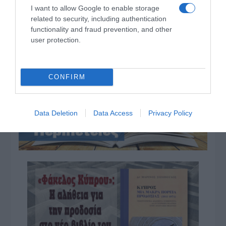
I want to allow Google to enable storage
Προβληματίζει το κύμα φυγής των συνταξιούχων
related to security, including authentication
functionality and fraud prevention, and other
Αντίστροφη μέτρηση για το Μπέρμιγχαμ 2026:
user protection.
Ιστορική ελληνική παρουσία στο Ευρωπαϊκό Στίβου
ΤΟ ΒΙΒΛΙΟ ΣΤΟ “Π”
CONFIRM
Data Deletion
Data Access
Privacy Policy