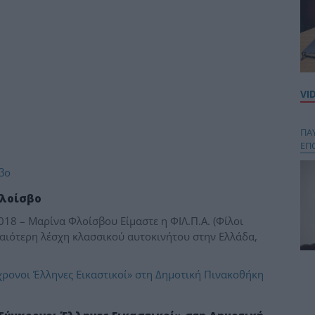
VI
ΠΑ
ΕΠ
Φλοίσβο
8 – Μαρίνα Φλοίσβου Είμαστε η ΦΙΛ.Π.Α. (Φίλοι
λαιότερη λέσχη κλασσικού αυτοκινήτου στην Ελλάδα,
Κου
περ
στή
και