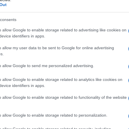
ΡΟ
Out
Το 
consents
Ε. 
να 
o allow Google to enable storage related to advertising like cookies on
evice identifiers in apps.
ΤΟ 
ΝΔ
o allow my user data to be sent to Google for online advertising
Ιπ
s.
Ιππ
to allow Google to send me personalized advertising.
Ανα
«άρ
o allow Google to enable storage related to analytics like cookies on
Ελλ
evice identifiers in apps.
φα
o allow Google to enable storage related to functionality of the website
Θεσσαλονίκη
 περισσότερους από 200.000 θεατές στην Αθήνα και
o allow Google to enable storage related to personalization.
ο τον κόσμο, τώρα στη Θεσσαλονίκη στο χώρο […]
o allow Google to enable storage related to security, including