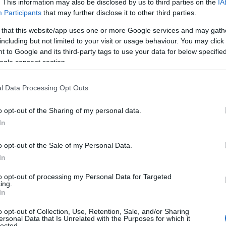
. This information may also be disclosed by us to third parties on the
IA
Participants
that may further disclose it to other third parties.
τρο στ’ ακροδάχτυλα”
 that this website/app uses one or more Google services and may gath
α παιδιά και έχουν ξεχάσει οι μεγάλοι” Σκοπός της
including but not limited to your visit or usage behaviour. You may click 
του είδους στην […]
 to Google and its third-party tags to use your data for below specifi
ogle consent section.
eets – NYC meets Athens”
l Data Processing Opt Outs
 Melissa Mc Caig-Welles παρουσιάζει την νέα ομαδική
ου θα ανοίξει την […]
o opt-out of the Sharing of my personal data.
In
o opt-out of the Sale of my Personal Data.
 Rule” – 10 φωτογράφοι που κατάφεραν να
In
υσική σε εικόνα
to opt-out of processing my Personal Data for Targeted
0:00 Διάρκεια έκθεσης: Από 12 Οκτωβρίου έως 24
ing.
ενεί 10 φωτογράφους που κατάφεραν να […]
In
o opt-out of Collection, Use, Retention, Sale, and/or Sharing
ersonal Data that Is Unrelated with the Purposes for which it
lected.