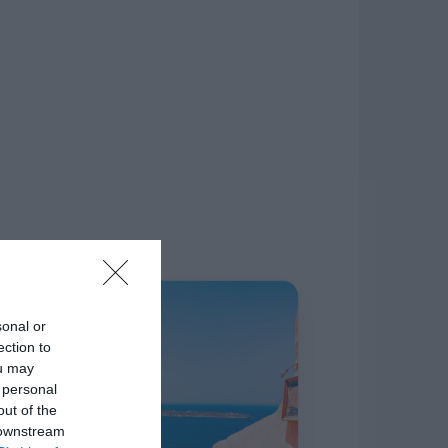
δίκτυο.
Η ΣΤΗΛΗ ΜΑΣ
sonal or
ection to
ou may
 personal
out of the
 downstream