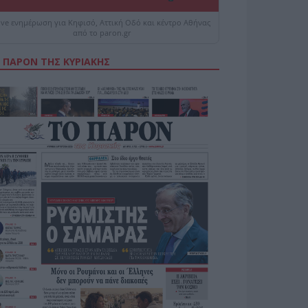
ive ενημέρωση για Κηφισό, Αττική Οδό και κέντρο Αθήνας
από το paron.gr
 ΠΑΡΟΝ ΤΗΣ ΚΥΡΙΑΚΗΣ