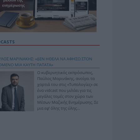
DCASTS
ΥΛΟΣ ΜΑΡΙΝΑΚΗΣ: «ΔΕΝ ΗΘΕΛΑ ΝΑ ΑΦΗΣΩ ΣΤΟΝ
ΟΜΕΝΟ ΜΙΑ ΚΑΥΤΗ ΠΑΤΑΤΑ»
Ο κυβερνητικός εκπρόσωπος,
Παύλος Μαρινάκης, ανοίγει τα
χαρτιά του στις «Τυπολογίες» σε
ένα vidcast που μιλάει για τις
μεγάλες τομές στον χώρο των
Μέσων Μαζικής Ενημέρωσης. Σε
μια εφ’ όλης της ύλης
συνέντευξη στον Βασίλη
φόπουλο, αναλύει το χρονοδιάγραμμα για τις
ιφερειακές και ραδιοφωνικές άδειες, το πακέτο
ριξης των 80 εκατομμυρίων ευρώ για τον Τύπο, αλλά
 την πρωτοβουλία για την άρση της ανωνυμίας στο