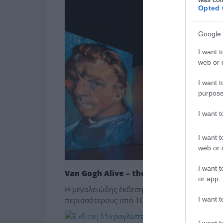
Opted 
Google 
I want t
web or d
I want t
purpose
I want 
I want t
web or d
I want t
Van Gogh Alive – the experience στη 
or app.
Η μεγαλειώδης έκθεση-εμπειρία, που μάγεψε
I want t
περισσότερους από 10.000.000 θεατές σ’ όλ
ΠΟΛΙΤΙΣΜΟΣ
I want t