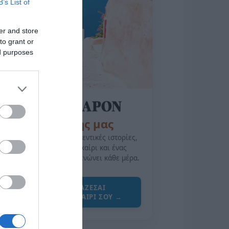
B’s List of
er and store
to grant or
ed purposes
της Ζωής μας
Οι άνθρωποι, οι αυθεντικές ιστορίες,
το ελληνικό καλοκαίρι και ένας
πολιτισμός που μας ενώνει κάθε μέρα.
ΌΣΑ ΧΡΕΙΆΖΕΣΑΙ
ΓΙΑ ΤΟ ΚΑΛΟΚΑΊΡΙ ΣΟΥ →