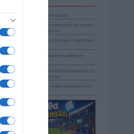
Η ΕΙΔΗΣΕΩΝ
σχέδιο του Ισραήλ για τους Κούρδους
Λιακούλη: «Το σκάνδαλο των υποκλοπών δεν μπορεί
μείνει στο σκοτάδι ενός αρχείου»
ΠΑΡΟΝ: Ρυθμιστής ο Αντώνης Σαμαράς – Απειλή για
πασία – Η Ελλάδα στο Παγκόσμιο Πρωτάθλημα
ασίας!
κοίνωση της Ελληνικής Αριστερής Συμπαράταξης: Οι
ιστοι» τελευταίοι των τελευταίων
ηνικός Ερυθρός Σταυρός: Τι πρέπει να περιέχει ένα
ρμακείο διακοπών