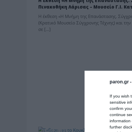
Η έκθεση «Η Μνήμη της Επανάστασης. 
Πινακοθήκη Λάρισας – Μουσείο Γ.Ι. Κα
Η έκθεση «Η Μνήμη της Επανάστασης. Σύγχρο
(Κρατικό Μουσείο Σύγχρονης Τέχνης) και την
σε […]
paron.gr 
If you wish 
sensitive in
confirm you
continue se
information 
further disc
ΠΟΛΙΤΙΣΜΟΣ