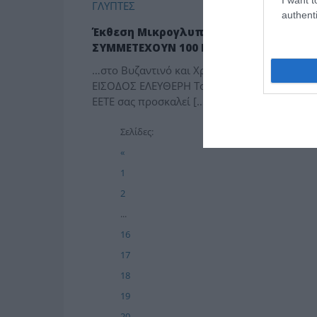
authenti
Έκθεση Μικρογλυπτικής του Επιμελητ
ΣΥΜΜΕΤΕΧΟΥΝ 100 ΓΛΥΠΤΕΣ
…στο Βυζαντινό και Χριστιανικό Μουσείο Εγκ
ΕΙΣΟΔΟΣ ΕΛΕΥΘΕΡΗ Το Διοικητικό Συμβούλιο
ΕΕΤΕ σας προσκαλεί […]
Σελίδες:
«
1
2
...
16
17
18
19
20