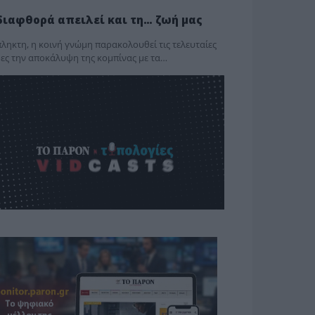
διαφθορά απειλεί και τη… ζωή μας
ληκτη, η κοινή γνώμη παρακολουθεί τις τελευταίες
ες την αποκάλυψη της κο­μπίνας με τα…