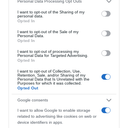
Personal Data Processing Opt Outs
services and may gather and store information including but
PAOK On Fire: Ψάχνει το «μπαμ» με την Άντερλεχτ
not limited to your visit or usage behaviour. You may click to
I want to opt-out of the Sharing of my
στην Τούμπα!
personal data.
grant or deny consent to Google and its third-party tags to
Opted In
use your data for below specified purposes in below Google
Λίνα Μενδώνη: Αυτοψία στα Αιγόσθενα, στο αρχαίο
consent section.
φρούριο, στα βυζαντινά και μεταβυζαντινά μνημεία
I want to opt-out of the Sale of my
Personal Data.
Opted In
I want to opt-out of processing my
Personal Data for Targeted Advertising.
Opted In
I want to opt-out of Collection, Use,
Retention, Sale, and/or Sharing of my
Personal Data that Is Unrelated with the
Purposes for which it was collected.
Opted Out
Google consents
I want to allow Google to enable storage
ΔΕΙΤΕ ΤΗΝ ΚΙΝΗΣΗ ΣΤΟΥΣ ΔΡΌΜΟΥΣ
related to advertising like cookies on web or
device identifiers in apps.