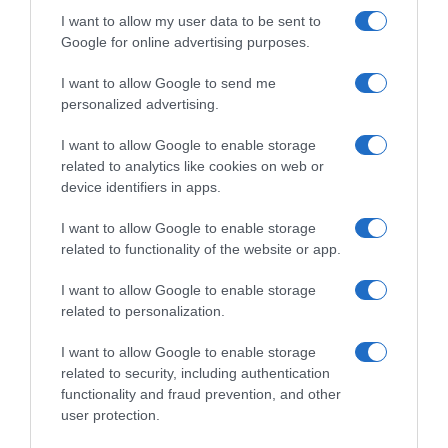
Κίνηση Τώρα: Live Χάρτης Αθήνας
I want to allow my user data to be sent to
Google for online advertising purposes.
I want to allow Google to send me
personalized advertising.
I want to allow Google to enable storage
related to analytics like cookies on web or
device identifiers in apps.
I want to allow Google to enable storage
related to functionality of the website or app.
ΠΑΤΗΣΤΕ ΓΙΑ LIVE ΚΙΝΗΣΗ
I want to allow Google to enable storage
related to personalization.
Live ενημέρωση για Κηφισό, Αττική Οδό και κέντρο Αθήνας από το
paron.gr
I want to allow Google to enable storage
related to security, including authentication
ΤΟ ΠΑΡΟΝ ΤΗΣ ΚΥΡΙΑΚΗΣ
functionality and fraud prevention, and other
user protection.