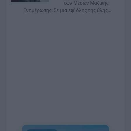
των Μέσων Μαζικής
Ενημέρωσης. Σε μια εφ’ όλης της ύλης
συνέντευξη στον Βασίλη Κουφόπουλο, αναλύει
το χρονοδιάγραμμα για τις περιφερειακές και
ραδιοφωνικές άδειες, το πακέτο στήριξης των 80
εκατομμυρίων ευρώ για τον Τύπο, αλλά και την
πρωτοβουλία για την άρση της ανωνυμίας στο
διαδίκτυο.