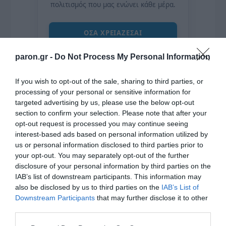
πολιτισμός που μας ενώνει κάθε μέρα.
ΌΣΑ ΧΡΕΙΆΖΕΣΑΙ
ΓΙΑ ΤΟ ΚΑΛΟΚΑΊΡΙ ΣΟΥ →
paron.gr -
Do Not Process My Personal Information
ΡΟΗ ΕΙΔΗΣΕΩΝ
If you wish to opt-out of the sale, sharing to third parties, or
processing of your personal or sensitive information for
targeted advertising by us, please use the below opt-out
ΠΑΟΚ – Άντερλεχτ LIVE: Η τηλεοπτική μετάδοση του
section to confirm your selection. Please note that after your
αγώνα (OPEN)
opt-out request is processed you may continue seeing
Στη Μύκονο βρίσκεται η Nicole Kidman: Γεύμα στο
interest-based ads based on personal information utilized by
us or personal information disclosed to third parties prior to
Nammos μαζί με Zoe Saldaña και Omar Epps
your opt-out. You may separately opt-out of the further
Ρένα Δούρου: Θολή συμφωνία που αφήνει ανοικτά
disclosure of your personal information by third parties on the
IAB’s list of downstream participants. This information may
ερωτήματα σχετικά με τα κυριαρχικά δικαιώματα της
also be disclosed by us to third parties on the
IAB’s List of
Ελλάδας έναντι της τουρκικής επιθετικότητας
Downstream Participants
that may further disclose it to other
Ο Μιλάν Βιτάλις στην ΑΕΚ μέχρι το 2030! Ο νέος
third parties.
ηγέτης;
Please note that this website/app uses one or more Google