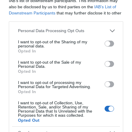
IAB’s list of downstream participants. This information may
also be disclosed by us to third parties on the
IAB’s List of
Downstream Participants
that may further disclose it to other
third parties.
Please note that this website/app uses one or more Google
Personal Data Processing Opt Outs
services and may gather and store information including but
not limited to your visit or usage behaviour. You may click to
I want to opt-out of the Sharing of my
personal data.
grant or deny consent to Google and its third-party tags to
Opted In
use your data for below specified purposes in below Google
ΔΙΑΒΑΣΤΕ ΚΑΙ ΤΑ ΠΑΡΑΚΑΤΩ
consent section.
I want to opt-out of the Sale of my
Personal Data.
Opted In
Ο καιρός των επομένων ημερών: Κανονικός
Αύγουστος με δυνατούς βοριάδες και σταδιακή
I want to opt-out of processing my
άνοδο της θερμοκρασίας
Personal Data for Targeted Advertising.
Opted In
Ορθόδοξοι υπάρχουν και στα Βαλκάνια, κύριοι του
I want to opt-out of Collection, Use,
ΥΠΕΞ!
Retention, Sale, and/or Sharing of my
Personal Data that Is Unrelated with the
Το φαρμακείο των διακοπών: Ο πλήρης οδηγός για
Purposes for which it was collected.
Opted Out
ασφαλείς εξορμήσεις και τα απαραίτητα Πρώτων
Βοηθειών