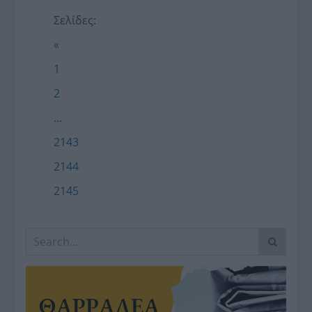
Σελίδες:
«
1
2
...
2143
2144
2145