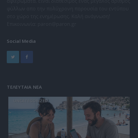
αφιερώματα. Είναι διαθέσιμος ένας μεγάλος αριθμός
φύλλων απο την πολύχρονη παρουσία του εντύπου
στο χώρο της ενημέρωσης. Καλή ανάγνωση!
Επικοινωνία:
paron@paron.gr
Social Media
ΤΕΛΕΥΤΑΙΑ ΝΕΑ
UNCATEGORIZED