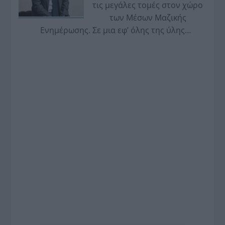
τις μεγάλες τομές στον χώρο
των Μέσων Μαζικής
Ενημέρωσης. Σε μια εφ’ όλης της ύλης
συνέντευξη στον Βασίλη Κουφόπουλο, αναλύει
το χρονοδιάγραμμα για τις περιφερειακές και
ραδιοφωνικές άδειες, το πακέτο στήριξης των 80
εκατομμυρίων ευρώ για τον Τύπο, αλλά και την
πρωτοβουλία για την άρση της ανωνυμίας στο
διαδίκτυο.