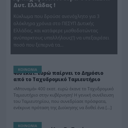
Δυτ. Ελλάδας !
Κύκλωμα που δρούσε ανενόχλητο για 3
ολόκληρα χρόνια στο ΠΕΣΥΠ Δυτικής
Ελλάδας, και κατάφερε μισθοδοτώντας
ανύπαρκτους υπαλλήλους(!) να υπεξαιρέσει
ποσό που ξεπερνά τα…
ΚΟΙΝΩΝΙΑ
400 εκατ. ευρώ παίρνει το Δημόσιο
από το Ταχυδρομικό Ταμιευτήριο
«Μποναμά» 400 εκατ. ευρώ έκανε το Ταχυδρομικό
Ταμιευτήριο στην κυβέρνηση! Η γενική συνέλευση
του Ταμιευτηρίου, που συνεδρίασε πρόσφατα,
ενέκρινε πρόταση της Διοίκησης να δοθεί ένα […]
ΚΟΙΝΩΝΙΑ