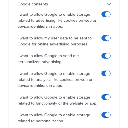
Google consents
ΔΙΑΒΑΣΤΕ ΚΑΙ ΤΑ ΠΑΡΑΚΑΤΩ
I want to allow Google to enable storage
related to advertising like cookies on web or
device identifiers in apps.
Ο καιρός των επομένων ημερών: Κανονικός
Αύγουστος με δυνατούς βοριάδες και σταδιακή
I want to allow my user data to be sent to
άνοδο της θερμοκρασίας
Google for online advertising purposes.
LIVE: Η Θεία Λειτουργία της Μεταμορφώσεως του
I want to allow Google to send me
Σωτήρος
personalized advertising.
Ξύπνησαν, αλλά για τους λάθος λόγους…
I want to allow Google to enable storage
Ορθόδοξοι υπάρχουν και στα Βαλκάνια, κύριοι του
related to analytics like cookies on web or
device identifiers in apps.
ΥΠΕΞ!
Μεταμόρφωση του Σωτήρος: Τα έθιμα, ο
I want to allow Google to enable storage
related to functionality of the website or app.
συμβολισμός και η αλλαγή του καιρού
Ήλιος και μάτια: Ο αόρατος κίνδυνος του
I want to allow Google to enable storage
related to personalization.
καλοκαιριού για την όραση