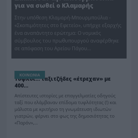
για να σωθεί ο Κλαμαρής
Στην υπόθεση Κλαμαρή-Μπουρμπούλια -
«Σκοπιμότητες στο Εφετείο», υπήρχε εξαρχής
ένα αναπάντητο ερώτημα: Ο νομικός
σύμβουλος του πρωθυπουργού αναφέρθηκε
σε απόφαση του Αρείου Πάγου…
ΚΟΙΝΩΝΙΑ
Τυφλοί… ταξιτζήδες «έτρεχαν» με
400…
Απίστευτες ιστορίες με επαγγελματίες οδηγούς
ταξί που ελάμβαναν επίδομα τυφλότητας (!) και
μάλιστα με κριτήριο τη γνωμάτευση ιδιωτών
γιατρών, φέρνει στο φως της δημοσιότητας το
«Παρόν»,…