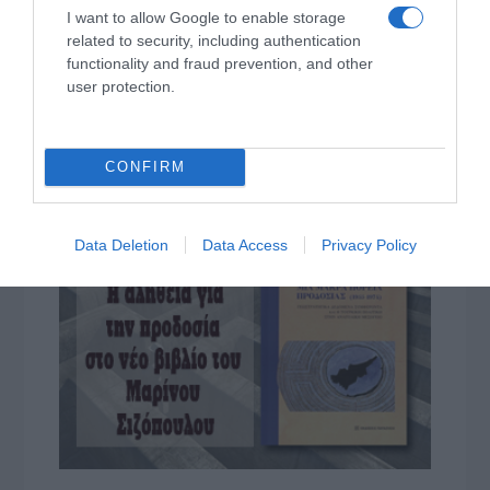
I want to allow Google to enable storage
ΤΟ ΒΙΒΛΙΟ ΣΤΟ “Π”
related to security, including authentication
functionality and fraud prevention, and other
user protection.
CONFIRM
Data Deletion
Data Access
Privacy Policy