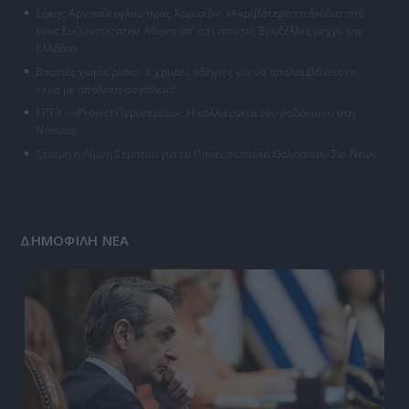
Σάκης Αρναούτογλου προς Κομισιόν: «Ακριβότερα τα διόδια από
τους Ευζώνους στην Αθήνα απ’ ό,τι από τις Βρυξέλλες μέχρι την
Ελλάδα»
Βουτιές χωρίς ρίσκο: 8 χρυσές οδηγίες για να απολαμβάνεις το
νερό με απόλυτη ασφάλεια!
ΕΡΤ3 – «Project Περιφέρεια»: Η καλλιέργεια του ροδάκινου στη
Νάουσα
Έτοιμη η Λίμνη Στράτου για το Πανευρωπαϊκό Θαλάσσιου Σκι Νέων
ΔΗΜΟΦΙΛΗ ΝΕΑ