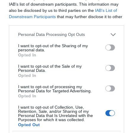
IAB’s list of downstream participants. This information may
also be disclosed by us to third parties on the
IAB’s List of
Downstream Participants
that may further disclose it to other
third parties.
Please note that this website/app uses one or more Google
Personal Data Processing Opt Outs
services and may gather and store information including but
not limited to your visit or usage behaviour. You may click to
I want to opt-out of the Sharing of my
personal data.
grant or deny consent to Google and its third-party tags to
Opted In
use your data for below specified purposes in below Google
consent section.
I want to opt-out of the Sale of my
Personal Data.
Opted In
I want to opt-out of processing my
Personal Data for Targeted Advertising.
Opted In
I want to opt-out of Collection, Use,
Retention, Sale, and/or Sharing of my
Personal Data that Is Unrelated with the
Purposes for which it was collected.
Opted Out