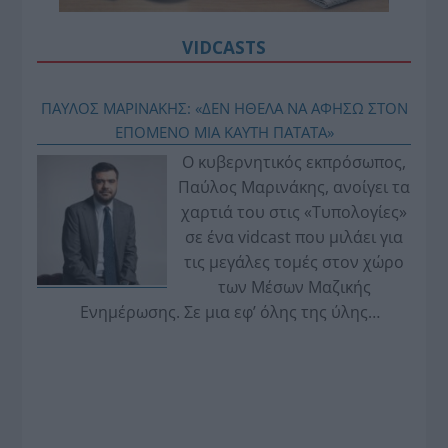
VIDCASTS
ΠΑΥΛΟΣ ΜΑΡΙΝΑΚΗΣ: «ΔΕΝ ΗΘΕΛΑ ΝΑ ΑΦΗΣΩ ΣΤΟΝ
ΕΠΟΜΕΝΟ ΜΙΑ ΚΑΥΤΗ ΠΑΤΑΤΑ»
Ο κυβερνητικός εκπρόσωπος,
Παύλος Μαρινάκης, ανοίγει τα
χαρτιά του στις «Τυπολογίες»
σε ένα vidcast που μιλάει για
τις μεγάλες τομές στον χώρο
των Μέσων Μαζικής
Ενημέρωσης. Σε μια εφ’ όλης της ύλης
συνέντευξη στον Βασίλη Κουφόπουλο, αναλύει
το χρονοδιάγραμμα για τις περιφερειακές και
ραδιοφωνικές άδειες, το πακέτο στήριξης των 80
εκατομμυρίων ευρώ για τον Τύπο, αλλά και την
πρωτοβουλία για την άρση της ανωνυμίας στο