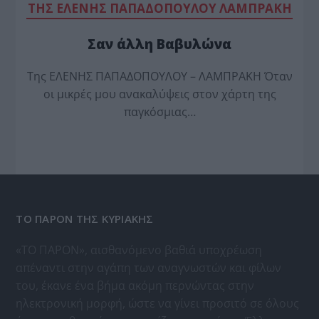
TΗΣ ΕΛΕΝΗΣ ΠΑΠΑΔΟΠΟΥΛΟΥ ΛΑΜΠΡΑΚΗ
Σαν άλλη Βαβυλώνα
Της ΕΛΕΝΗΣ ΠΑΠΑΔΟΠΟΥΛΟΥ – ΛΑΜΠΡΑΚΗ Όταν
οι μικρές μου ανακαλύψεις στον χάρτη της
παγκόσμιας…
ΤΟ ΠΑΡΟΝ ΤΗΣ ΚΥΡΙΑΚΗΣ
«ΤΟ ΠΑΡΟΝ», αισθανόμενο βαθιά υποχρέωση
απέναντι στην αγάπη των αναγνωστών και φίλων
του, έκανε ένα βήμα ακόμη περνώντας στην
ηλεκτρονική μορφή, ώστε να γίνει προσιτό σε όλους