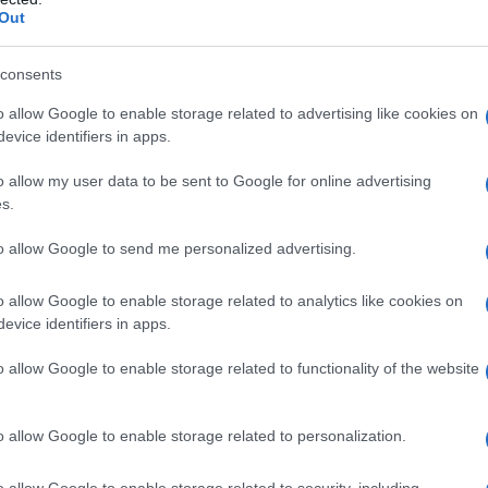
ΡΟ
Out
Αντ
consents
ελλ
Η Ν
o allow Google to enable storage related to advertising like cookies on
σε
evice identifiers in apps.
Τι 
ια
μω
o allow my user data to be sent to Google for online advertising
«Ελλάς είναι όπου πατεί Έλλην. Η
Πώς
s.
Ομογένεια γιόρτασε την 25η Μαρτίου
ν
δι
στη Νότια Αφρική»
to allow Google to send me personalized advertising.
ΑΕΚ
η
Με ιδιαίτερη συγκίνηση και εθνική
Su
,5
υπερηφάνεια κορυφώθηκαν οι επετειακές
o allow Google to enable storage related to analytics like cookies on
Β. 
εκδηλώσεις για την 25η Μαρτίου στο
evice identifiers in apps.
κυ
Γιοχάνεσμπουργκ της Νότιας Αφρικής, με την
o allow Google to enable storage related to functionality of the website
παρουσία του Δημάρχου Ελληνικού […]
o allow Google to enable storage related to personalization.
ΔΗΜΟΤΙΚΑ
o allow Google to enable storage related to security, including