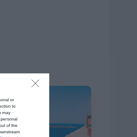
δίκτυο.
Η ΣΤΗΛΗ ΜΑΣ
sonal or
ection to
ou may
 personal
out of the
 downstream