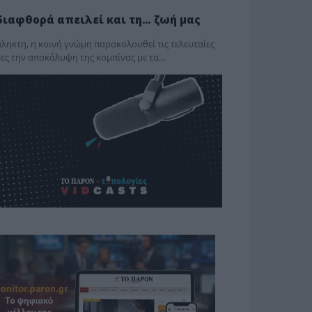
διαφθορά απειλεί και τη… ζωή μας
ληκτη, η κοινή γνώμη παρακολουθεί τις τελευταίες
ες την αποκάλυψη της κο­μπίνας με τα…