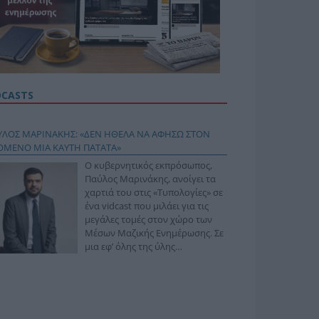
DCASTS
ΥΛΟΣ ΜΑΡΙΝΑΚΗΣ: «ΔΕΝ ΗΘΕΛΑ ΝΑ ΑΦΗΣΩ ΣΤΟΝ
ΟΜΕΝΟ ΜΙΑ ΚΑΥΤΗ ΠΑΤΑΤΑ»
Ο κυβερνητικός εκπρόσωπος,
Παύλος Μαρινάκης, ανοίγει τα
χαρτιά του στις «Τυπολογίες» σε
ένα vidcast που μιλάει για τις
μεγάλες τομές στον χώρο των
Μέσων Μαζικής Ενημέρωσης. Σε
μια εφ’ όλης της ύλης
συνέντευξη στον Βασίλη
φόπουλο, αναλύει το χρονοδιάγραμμα για τις
ιφερειακές και ραδιοφωνικές άδειες, το πακέτο
ριξης των 80 εκατομμυρίων ευρώ για τον Τύπο, αλλά
 την πρωτοβουλία για την άρση της ανωνυμίας στο