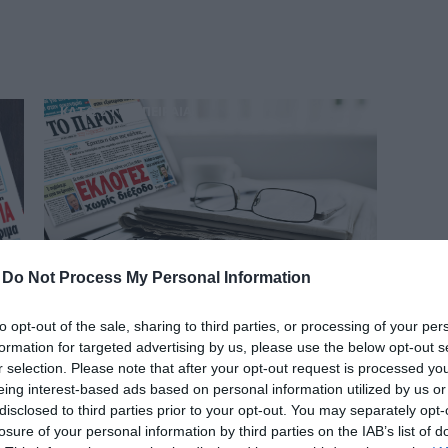
δια
ΚΑΤΩ ΣΤΟΝ ΠΕΙΡΑΙΑ
-
Do Not Process My Personal Information
ν
to opt-out of the sale, sharing to third parties, or processing of your per
Δήμος Πειραιά: Έφυγε από τη Δημοτική
formation for targeted advertising by us, please use the below opt-out s
ς
Αστυνομία ο Τάσος Μαρκαριάν
r selection. Please note that after your opt-out request is processed y
eing interest-based ads based on personal information utilized by us or
Είχαμε γράψει πριν από 15 μέρες ότι υπήρχαν
ό
disclosed to third parties prior to your opt-out. You may separately opt-
πληροφορίες για παραίτηση του αντιδημάρχου
losure of your personal information by third parties on the IAB’s list of
Δημοτικής Αστυνομίας Τάσου Μαρκαριάν και