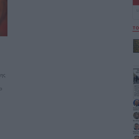
L
ΤΟ
της
ο