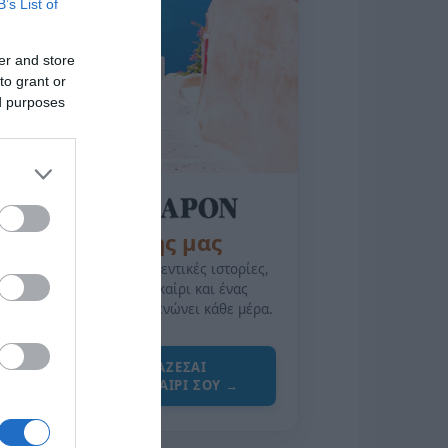
B’s List of
er and store
to grant or
ed purposes
της Ζωής μας
Οι άνθρωποι, οι αυθεντικές ιστορίες,
το ελληνικό καλοκαίρι και ένας
πολιτισμός που μας ενώνει κάθε μέρα.
ΌΣΑ ΧΡΕΙΆΖΕΣΑΙ
ΓΙΑ ΤΟ ΚΑΛΟΚΑΊΡΙ ΣΟΥ →