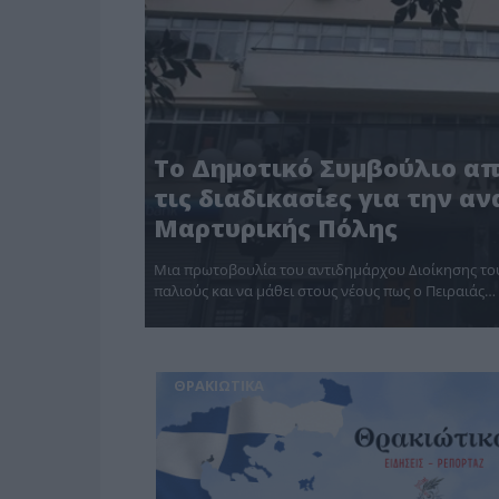
Το Δημοτικό Συμβούλιο α
τις διαδικασίες για την α
Μαρτυρικής Πόλης
Μια πρωτοβουλία του αντιδημάρχου Διοίκησης του
παλιούς και να μάθει στους νέους πως ο Πειραιάς…
ΘΡΑΚΙΩΤΙΚΑ