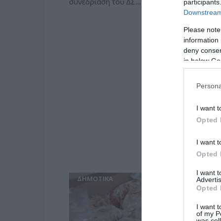
συνεδρίαση του ΔΣ…
participants
Downstream 
Please note
information 
deny consent
in below Go
Persona
I want t
Opted 
I want t
Opted 
I want 
ΔΗΜΟΤΙΚΑ
Advertis
Opted 
I want t
of my P
was col