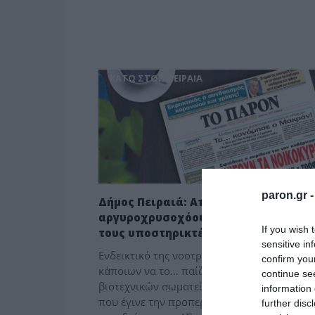
ΚΑΤΩ ΣΤΟΝ ΠΕΙΡΑΙΑ
paron.gr 
Δήμος Πειραιά: Απαξίωσαν τους
αργυροχρυσοχόους αυτοί που κάνου
If you wish 
τους υποστηρικτές τους
sensitive in
Ενδεικτικό της νοοτροπίας και της επιθυμία
confirm you
κάποιων να το… παίζουν ποδηγέτες των
continue se
βιοτεχνικών σωματείων είναι το περιστατικ
information 
που έγινε την προπερασμένη Τετάρτη στη
further disc