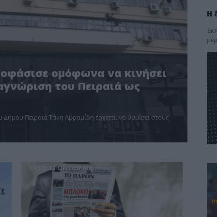
Η 
Έκπ
μέρ
ποφάσισε ομόφωνα να κινήσει
ναγνώριση του Πειραιά ως
 Δήμου Πειραιά Τάκη Αβραμίδη έρχεται να θυμίσει στους
ΚΑΤΩ ΣΤΟΝ ΠΕΙΡΑΙΑ