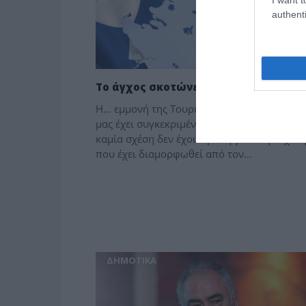
authenti
Το άγχος σκοτώνει…
Η… εμμονή της Τουρκίας με επίκεντρο τη χ
μας έχει συγκεκριμένα χαρακτηριστικά, που
καμία σχέση δεν έχουν με τη γνωστή «σχέση
που έχει διαμορφωθεί από τον…
ΔΗΜΟΤΙΚΑ