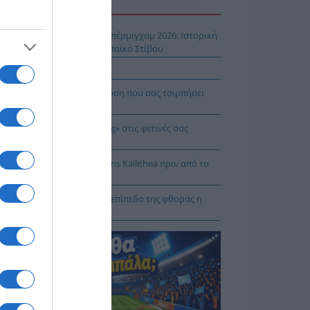
Η ΕΙΔΗΣΕΩΝ
ίστροφη μέτρηση για το Μπέρμιγχαμ 2026: Ιστορική
ηνική παρουσία στο Ευρωπαϊκό Στίβου
αυτιλία εκπέμπει «SOS»
πρέπει να κάνετε σε περίπτωση που σας τσιμπήσει
β μέδουσα
 να κάνετε «smart spending» στις φετινές σας
ακοπές
: Πρόβα τζενεράλε με Athens Kallithea πριν από το
per Cup
Ταλαμάγκας: Στο κεκλιμένο επίπεδο της φθοράς η
βέρνηση Μητσοτάκη