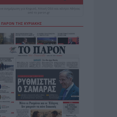
ive ενημέρωση για Κηφισό, Αττική Οδό και κέντρο Αθήνας
από το paron.gr
 ΠΑΡΟΝ ΤΗΣ ΚΥΡΙΑΚΗΣ