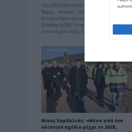
Του ΓΡΗΓΟΡΗ ΚΩΝΣΤΑΝΤΕΛΛΟΥ Δημάρχου
authenti
Βάρης – Βούλας – Βουλιαγμένης, Α’
Αντιπροέδρου Κεντρικής Ένωσης Δήμων
Ελλάδας (ΚΕΔΕ) Τα ακραία φυσικά φαινόμεν
που αντιμετωπίζει πλέον η χώρα […]
ΔΗΜΟΤΙΚΑ
Νίκος Χαρδαλιάς: «Μέσα από ένα
ολιστικό σχέδιο μέχρι το 2028,