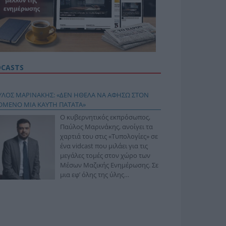
DCASTS
ΥΛΟΣ ΜΑΡΙΝΑΚΗΣ: «ΔΕΝ ΗΘΕΛΑ ΝΑ ΑΦΗΣΩ ΣΤΟΝ
ΟΜΕΝΟ ΜΙΑ ΚΑΥΤΗ ΠΑΤΑΤΑ»
Ο κυβερνητικός εκπρόσωπος,
Παύλος Μαρινάκης, ανοίγει τα
χαρτιά του στις «Τυπολογίες» σε
ένα vidcast που μιλάει για τις
μεγάλες τομές στον χώρο των
Μέσων Μαζικής Ενημέρωσης. Σε
μια εφ’ όλης της ύλης
συνέντευξη στον Βασίλη
φόπουλο, αναλύει το χρονοδιάγραμμα για τις
ιφερειακές και ραδιοφωνικές άδειες, το πακέτο
ριξης των 80 εκατομμυρίων ευρώ για τον Τύπο, αλλά
 την πρωτοβουλία για την άρση της ανωνυμίας στο