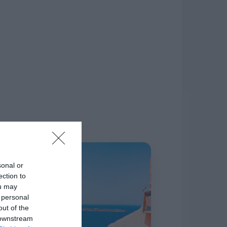
δίκτυο.
Η ΣΤΗΛΗ ΜΑΣ
sonal or
ection to
ou may
 personal
out of the
 downstream