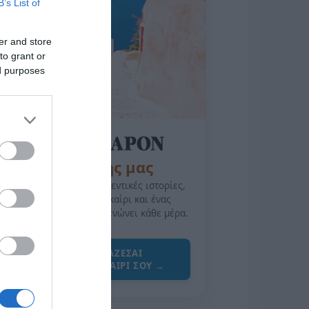
B’s List of
er and store
to grant or
ed purposes
της Ζωής μας
Οι άνθρωποι, οι αυθεντικές ιστορίες,
το ελληνικό καλοκαίρι και ένας
πολιτισμός που μας ενώνει κάθε μέρα.
ΌΣΑ ΧΡΕΙΆΖΕΣΑΙ
ΓΙΑ ΤΟ ΚΑΛΟΚΑΊΡΙ ΣΟΥ →