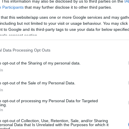
. This information may also be disclosed by us to third parties on the
IA
είναι ο ύπνος. Κυρίως είναι το ότι θεωρούν
Participants
that may further disclose it to other third parties.
πως ορθά δεν παίρνουν […]
 that this website/app uses one or more Google services and may gath
including but not limited to your visit or usage behaviour. You may click 
 to Google and its third-party tags to use your data for below specifi
ogle consent section.
ς
l Data Processing Opt Outs
»
του
o opt-out of the Sharing of my personal data.
ην
In
o opt-out of the Sale of my Personal Data.
In
to opt-out of processing my Personal Data for Targeted
ing.
In
o opt-out of Collection, Use, Retention, Sale, and/or Sharing
ersonal Data that Is Unrelated with the Purposes for which it
lected.