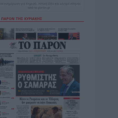
ive ενημέρωση για Κηφισό, Αττική Οδό και κέντρο Αθήνας
από το paron.gr
 ΠΑΡΟΝ ΤΗΣ ΚΥΡΙΑΚΗΣ