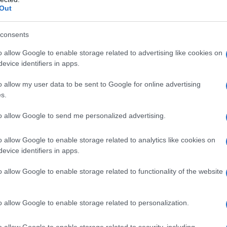
ΡΟ
Out
Προ
consents
Αντ
ελλ
o allow Google to enable storage related to advertising like cookies on
evice identifiers in apps.
Η Ν
ΔΗΜΟΤΙΚΑ
Τι 
o allow my user data to be sent to Google for online advertising
μω
s.
Πώς
to allow Google to send me personalized advertising.
δι
ΑΕΚ
o allow Google to enable storage related to analytics like cookies on
Su
evice identifiers in apps.
Ακαδημία Φαρμάκου στην Τρίπολη
o allow Google to enable storage related to functionality of the website
–Δωρεάν φοίτηση, αμειβόμενη πρακτική και
απορρόφηση του 40% των αποφοίτων Του
ΑΡΗ ΜΠΕΡΖΟΒΙΤΗ Στην ίδρυση της πρώτης
o allow Google to enable storage related to personalization.
χει
δημόσιας Ακαδημίας Επαγγελματικής
Κατάρτισης στον τομέα του φαρμάκου, […]
o allow Google to enable storage related to security, including