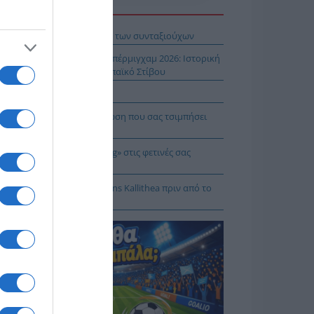
Η ΕΙΔΗΣΕΩΝ
βληματίζει το κύμα φυγής των συνταξιούχων
ίστροφη μέτρηση για το Μπέρμιγχαμ 2026: Ιστορική
ηνική παρουσία στο Ευρωπαϊκό Στίβου
αυτιλία εκπέμπει «SOS»
πρέπει να κάνετε σε περίπτωση που σας τσιμπήσει
β μέδουσα
 να κάνετε «smart spending» στις φετινές σας
ακοπές
: Πρόβα τζενεράλε με Athens Kallithea πριν από το
per Cup