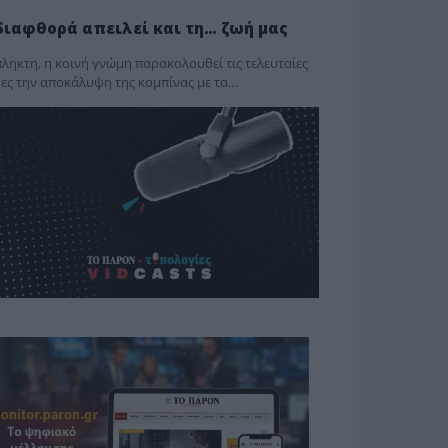
διαφθορά απειλεί και τη… ζωή μας
ληκτη, η κοινή γνώμη παρακολουθεί τις τελευταίες
ες την αποκάλυψη της κο­μπίνας με τα…