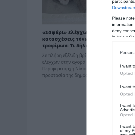
participants
Downstream 
Please note
information 
deny consent
«Σαφάρι» ελέγχων στην Αττική και
in below Go
κατασχέσεις τόνων ακατάλληλων
τροφίμων: Τι δήλωσε ο Ν. Χαρδαλιά
Persona
Σε πλήρη εξέλιξη βρίσκεται το νέο «σαφάρι
ελέγχων στην αγορά της Αττικής με εντολή 
I want t
Περιφερειάρχη Νίκου Χαρδαλιά, με στόχο τ
Opted 
προστασία της δημόσιας υγείας. […]
I want t
Opted 
I want 
Advertis
Opted 
I want t
of my P
was col