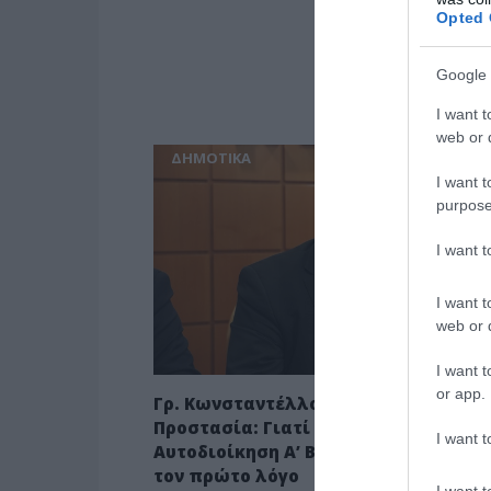
Opted 
Google 
I want t
web or d
ΔΗΜΟΤΙΚΑ
I want t
purpose
I want 
I want t
web or d
I want t
or app.
Γρ. Κωνσταντέλλος στο “Π”: Πολιτική
Προστασία: Γιατί η Τοπική
I want t
Αυτοδιοίκηση Α’ Βαθμού πρέπει να έ
τον πρώτο λόγο
I want t