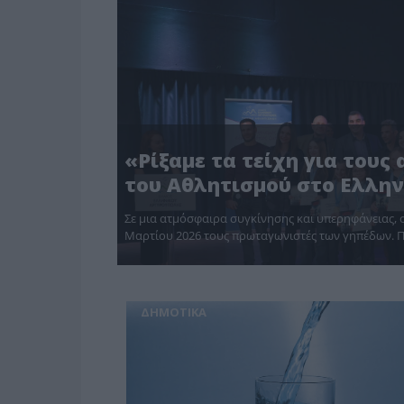
«Ρίξαμε τα τείχη για τους
του Αθλητισμού στο Ελλην
Σε μια ατμόσφαιρα συγκίνησης και υπερηφάνειας, 
Μαρτίου 2026 τους πρωταγωνιστές των γηπέδων. 
ΔΗΜΟΤΙΚΑ