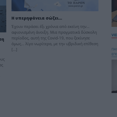
Η υπερηφάνεια σώζει…
Έχουν περάσει έξι χρόνια από εκείνη την…
αφιονισμένη άνοιξη. Μια πραγματικά δύσκολη
VI
περίοδος, αυτή της Covid-19, που ξεκίνησε
ση
όμως… λίγο νωρίτερα, με την υβριδική επίθεση
[…]
ΠΑ
ΕΠ
ους
ας
ο
Κου
περ
στή
και