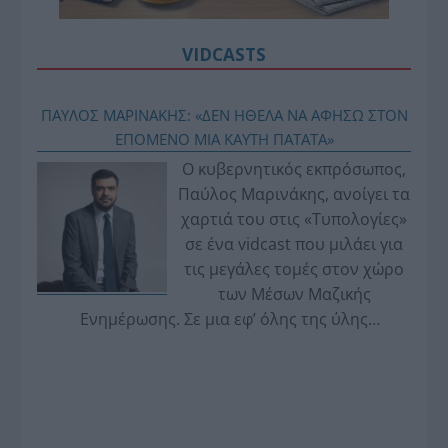
VIDCASTS
ΠΑΥΛΟΣ ΜΑΡΙΝΑΚΗΣ: «ΔΕΝ ΗΘΕΛΑ ΝΑ ΑΦΗΣΩ ΣΤΟΝ
ΕΠΟΜΕΝΟ ΜΙΑ ΚΑΥΤΗ ΠΑΤΑΤΑ»
Ο κυβερνητικός εκπρόσωπος,
Παύλος Μαρινάκης, ανοίγει τα
χαρτιά του στις «Τυπολογίες»
σε ένα vidcast που μιλάει για
τις μεγάλες τομές στον χώρο
των Μέσων Μαζικής
Ενημέρωσης. Σε μια εφ’ όλης της ύλης
συνέντευξη στον Βασίλη Κουφόπουλο, αναλύει
το χρονοδιάγραμμα για τις περιφερειακές και
ραδιοφωνικές άδειες, το πακέτο στήριξης των 80
εκατομμυρίων ευρώ για τον Τύπο, αλλά και την
πρωτοβουλία για την άρση της ανωνυμίας στο