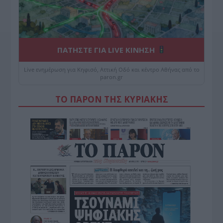
ΠΑΤΗΣΤΕ ΓΙΑ LIVE ΚΙΝΗΣΗ
Live ενημέρωση για Κηφισό, Αττική Οδό και κέντρο Αθήνας από το
paron.gr
ΤΟ ΠΑΡΟΝ ΤΗΣ ΚΥΡΙΑΚΗΣ