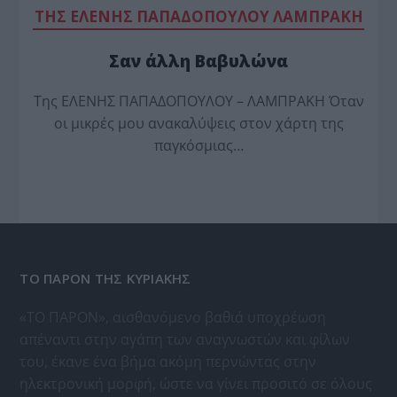
TΗΣ ΕΛΕΝΗΣ ΠΑΠΑΔΟΠΟΥΛΟΥ ΛΑΜΠΡΑΚΗ
Σαν άλλη Βαβυλώνα
Της ΕΛΕΝΗΣ ΠΑΠΑΔΟΠΟΥΛΟΥ – ΛΑΜΠΡΑΚΗ Όταν
οι μικρές μου ανακαλύψεις στον χάρτη της
παγκόσμιας…
ΤΟ ΠΑΡΟΝ ΤΗΣ ΚΥΡΙΑΚΗΣ
«ΤΟ ΠΑΡΟΝ», αισθανόμενο βαθιά υποχρέωση
απέναντι στην αγάπη των αναγνωστών και φίλων
του, έκανε ένα βήμα ακόμη περνώντας στην
ηλεκτρονική μορφή, ώστε να γίνει προσιτό σε όλους