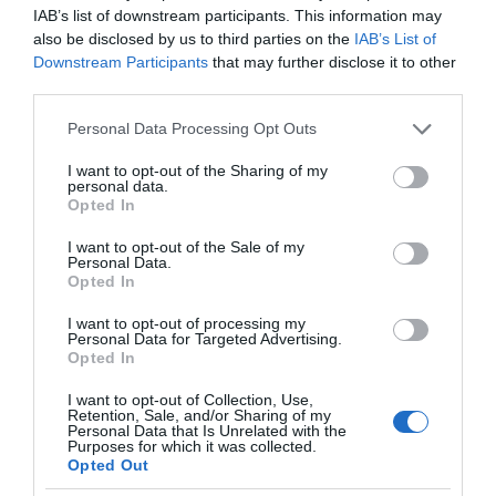
IAB’s list of downstream participants. This information may
also be disclosed by us to third parties on the
IAB’s List of
Downstream Participants
that may further disclose it to other
third parties.
Please note that this website/app uses one or more Google
Personal Data Processing Opt Outs
services and may gather and store information including but
not limited to your visit or usage behaviour. You may click to
I want to opt-out of the Sharing of my
personal data.
grant or deny consent to Google and its third-party tags to
Opted In
use your data for below specified purposes in below Google
consent section.
της Ζωής μας
I want to opt-out of the Sale of my
Personal Data.
Οι άνθρωποι, οι αυθεντικές ιστορίες,
Opted In
το ελληνικό καλοκαίρι και ένας
I want to opt-out of processing my
πολιτισμός που μας ενώνει κάθε μέρα.
Personal Data for Targeted Advertising.
Opted In
ΌΣΑ ΧΡΕΙΆΖΕΣΑΙ
I want to opt-out of Collection, Use,
ΓΙΑ ΤΟ ΚΑΛΟΚΑΊΡΙ ΣΟΥ →
Retention, Sale, and/or Sharing of my
Personal Data that Is Unrelated with the
Purposes for which it was collected.
Opted Out
ΡΟΗ ΕΙΔΗΣΕΩΝ