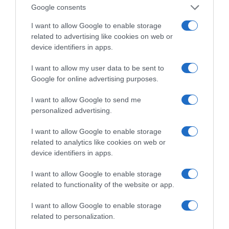
Google consents
ΙΟΣ ΔΥΤΙΚΟΥ ΝΕΙΛΟΥ: ΣΥΝΑΓΕΡΜΟΣ ΑΠΟ ΤΟΝ ΙΣΑ ΓΙΑ
I want to allow Google to enable storage
ΤΗΝ ΑΤΤΙΚΗ
related to advertising like cookies on web or
device identifiers in apps.
Πληθωρισμός: Στο 3,4% τον Ιούλιο – «Καίνε» οι τιμές
σε στέγη και καύσιμα
I want to allow my user data to be sent to
Google for online advertising purposes.
Το… Δικαίωμα στη Σιωπή…: Ο Πιερρακάκης
διορθώνει την εικόνα μιας «διεφθαρμένης» Ελλάδας
I want to allow Google to send me
personalized advertising.
Νέο Ειδικό Χωροταξικό Πλαίσιο για τον Τουρισμό
(ΚΥΑ)
I want to allow Google to enable storage
related to analytics like cookies on web or
Όσιος Νικάνωρ ο θαυματουργός
device identifiers in apps.
Σάκης Αρναούτογλου προς Κομισιόν: «Ακριβότερα τα
I want to allow Google to enable storage
διόδια από τους Ευζώνους στην Αθήνα απ’ ό,τι από
related to functionality of the website or app.
τις Βρυξέλλες μέχρι την Ελλάδα»
I want to allow Google to enable storage
related to personalization.