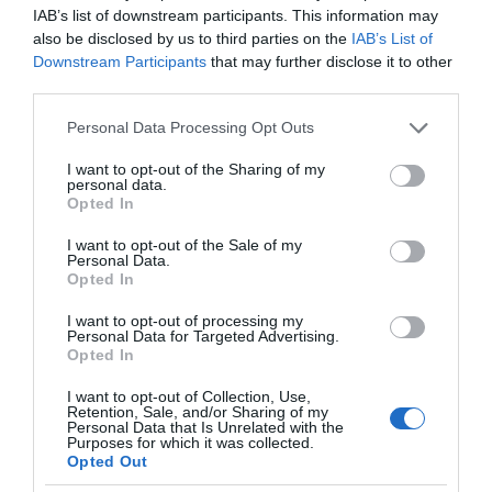
IAB’s list of downstream participants. This information may
also be disclosed by us to third parties on the
IAB’s List of
Downstream Participants
that may further disclose it to other
third parties.
Please note that this website/app uses one or more Google
Personal Data Processing Opt Outs
services and may gather and store information including but
not limited to your visit or usage behaviour. You may click to
I want to opt-out of the Sharing of my
personal data.
grant or deny consent to Google and its third-party tags to
Opted In
use your data for below specified purposes in below Google
consent section.
I want to opt-out of the Sale of my
Personal Data.
Opted In
I want to opt-out of processing my
Personal Data for Targeted Advertising.
Opted In
I want to opt-out of Collection, Use,
Retention, Sale, and/or Sharing of my
VIDCASTS
Personal Data that Is Unrelated with the
Purposes for which it was collected.
Opted Out
ΠΑΥΛΟΣ ΜΑΡΙΝΑΚΗΣ: «ΔΕΝ ΗΘΕΛΑ ΝΑ ΑΦΗΣΩ ΣΤΟΝ