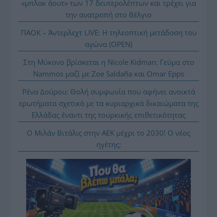
«μπλακ άουτ» των 17 δευτερολέπτων και τρέχει για
την ανατροπή στο Βέλγιο
ΠΑΟΚ – Άντερλεχτ LIVE: Η τηλεοπτική μετάδοση του
αγώνα (OPEN)
Στη Μύκονο βρίσκεται η Nicole Kidman: Γεύμα στο
Nammos μαζί με Zoe Saldaña και Omar Epps
Ρένα Δούρου: Θολή συμφωνία που αφήνει ανοικτά
ερωτήματα σχετικά με τα κυριαρχικά δικαιώματα της
Ελλάδας έναντι της τουρκικής επιθετικότητας
Ο Μιλάν Βιτάλις στην ΑΕΚ μέχρι το 2030! Ο νέος
ηγέτης;