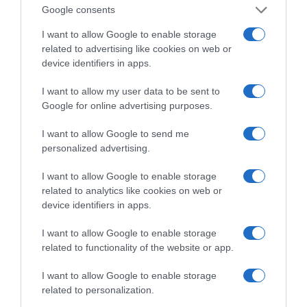
Google consents
ΕΠΟΜΕΝΟ ΜΙΑ ΚΑΥΤΗ ΠΑΤΑΤΑ»
Ο κυβερνητικός εκπρόσωπος,
I want to allow Google to enable storage
Παύλος Μαρινάκης, ανοίγει τα
related to advertising like cookies on web or
device identifiers in apps.
χαρτιά του στις «Τυπολογίες»
σε ένα vidcast που μιλάει για
I want to allow my user data to be sent to
τις μεγάλες τομές στον χώρο
Google for online advertising purposes.
των Μέσων Μαζικής
I want to allow Google to send me
Ενημέρωσης. Σε μια εφ’ όλης της ύλης
personalized advertising.
συνέντευξη στον Βασίλη Κουφόπουλο, αναλύει
το χρονοδιάγραμμα για τις περιφερειακές και
I want to allow Google to enable storage
ραδιοφωνικές άδειες, το πακέτο στήριξης των 80
related to analytics like cookies on web or
εκατομμυρίων ευρώ για τον Τύπο, αλλά και την
device identifiers in apps.
πρωτοβουλία για την άρση της ανωνυμίας στο
I want to allow Google to enable storage
διαδίκτυο.
related to functionality of the website or app.
I want to allow Google to enable storage
related to personalization.