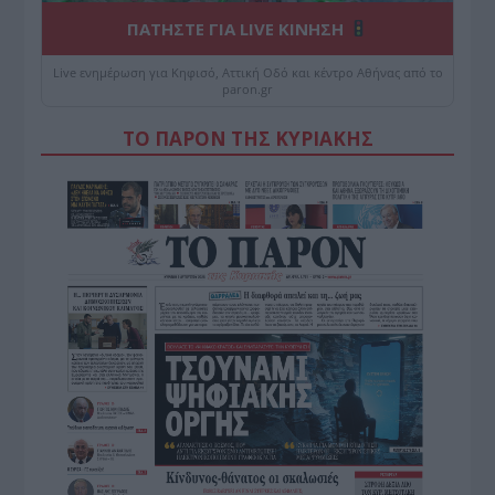
ΠΑΤΗΣΤΕ ΓΙΑ LIVE ΚΙΝΗΣΗ
Live ενημέρωση για Κηφισό, Αττική Οδό και κέντρο Αθήνας από το
paron.gr
ΤΟ ΠΑΡΟΝ ΤΗΣ ΚΥΡΙΑΚΗΣ