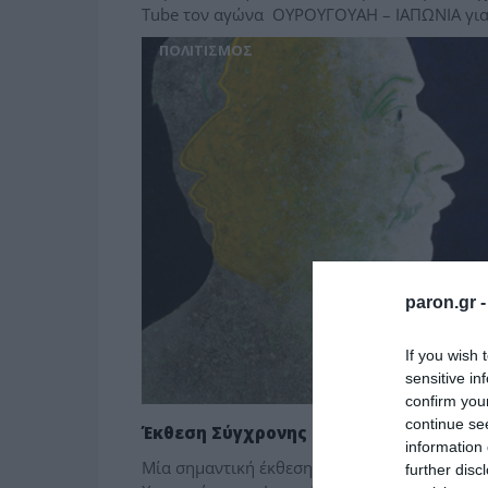
Tube τον αγώνα ΟΥΡΟΥΓΟΥΑΗ – ΙΑΠΩΝΙΑ για
ΠΟΛΙΤΙΣΜΟΣ
paron.gr 
If you wish 
sensitive in
confirm you
continue se
Έκθεση Σύγχρονης Ελληνικής χαρακτι
information 
Μία σημαντική έκθεση, με θέμα την σύγχρον
further disc