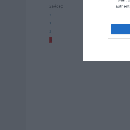
Σελίδες:
authenti
«
1
2
3