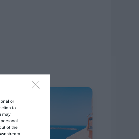
δίκτυο.
Η ΣΤΗΛΗ ΜΑΣ
sonal or
ection to
ou may
 personal
out of the
 downstream