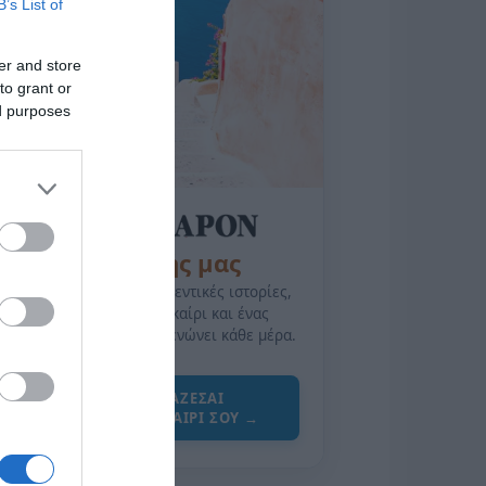
B’s List of
er and store
to grant or
ed purposes
της Ζωής μας
Οι άνθρωποι, οι αυθεντικές ιστορίες,
το ελληνικό καλοκαίρι και ένας
πολιτισμός που μας ενώνει κάθε μέρα.
ΌΣΑ ΧΡΕΙΆΖΕΣΑΙ
ΓΙΑ ΤΟ ΚΑΛΟΚΑΊΡΙ ΣΟΥ →