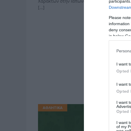
Χαρακτών στην Ιαπωνία. 50 χαρακτικά έργα,
participants
[…]
Downstream 
Please note
information 
deny consent
in below Go
Persona
I want t
Opted 
I want t
Opted 
I want 
Advertis
ΑΘΛΗΤΙΚΑ
Opted 
I want t
of my P
was col