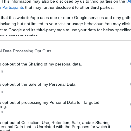
 από αντίστοιχο αριθμό καλλιτεχνών, θα αποτελέσουν
. This information may also be disclosed by us to third parties on the
IA
Participants
that may further disclose it to other third parties.
 that this website/app uses one or more Google services and may gath
including but not limited to your visit or usage behaviour. You may click 
 to Google and its third-party tags to use your data for below specifi
ogle consent section.
l Data Processing Opt Outs
o opt-out of the Sharing of my personal data.
In
o opt-out of the Sale of my Personal Data.
In
to opt-out of processing my Personal Data for Targeted
ing.
In
o opt-out of Collection, Use, Retention, Sale, and/or Sharing
ersonal Data that Is Unrelated with the Purposes for which it
lected.