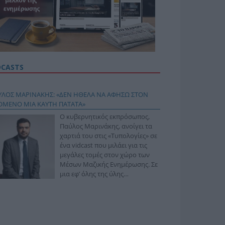
DCASTS
ΥΛΟΣ ΜΑΡΙΝΑΚΗΣ: «ΔΕΝ ΗΘΕΛΑ ΝΑ ΑΦΗΣΩ ΣΤΟΝ
ΟΜΕΝΟ ΜΙΑ ΚΑΥΤΗ ΠΑΤΑΤΑ»
Ο κυβερνητικός εκπρόσωπος,
Παύλος Μαρινάκης, ανοίγει τα
χαρτιά του στις «Τυπολογίες» σε
ένα vidcast που μιλάει για τις
μεγάλες τομές στον χώρο των
Μέσων Μαζικής Ενημέρωσης. Σε
μια εφ’ όλης της ύλης
συνέντευξη στον Βασίλη
φόπουλο, αναλύει το χρονοδιάγραμμα για τις
ιφερειακές και ραδιοφωνικές άδειες, το πακέτο
ριξης των 80 εκατομμυρίων ευρώ για τον Τύπο, αλλά
 την πρωτοβουλία για την άρση της ανωνυμίας στο