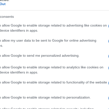
ΡΟ
Out
Στη
consents
Nam
Ρέν
o allow Google to enable storage related to advertising like cookies on
ερω
evice identifiers in apps.
Ελλ
o allow my user data to be sent to Google for online advertising
Ο Μ
s.
PAO
Το
to allow Google to send me personalized advertising.
Λίν
φρο
o allow Google to enable storage related to analytics like cookies on
evice identifiers in apps.
Επι
o allow Google to enable storage related to functionality of the website
o allow Google to enable storage related to personalization.
, σε live streaming από το κανάλι της ΕΡΤ και στο You
 AMERICA.
o allow Google to enable storage related to security, including