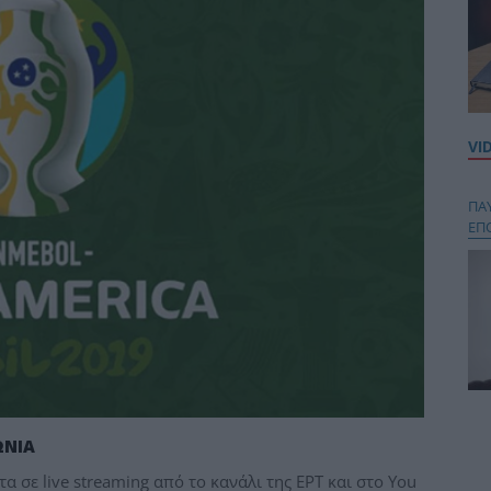
VI
ΠΑ
ΕΠ
Κου
περ
ΩΝΙΑ
στή
 σε live streaming από το κανάλι της ΕΡΤ και στο You
και