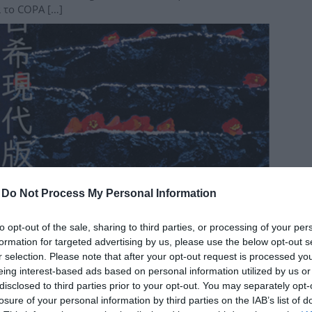
 το COPA […]
δια
-
Do Not Process My Personal Information
to opt-out of the sale, sharing to third parties, or processing of your per
formation for targeted advertising by us, please use the below opt-out s
r selection. Please note that after your opt-out request is processed y
eing interest-based ads based on personal information utilized by us or
κής στην Ιαπωνία
disclosed to third parties prior to your opt-out. You may separately opt-
η Ελληνική χαρακτική, προετοιμάζει η Ένωση Ελλήνων
losure of your personal information by third parties on the IAB’s list of