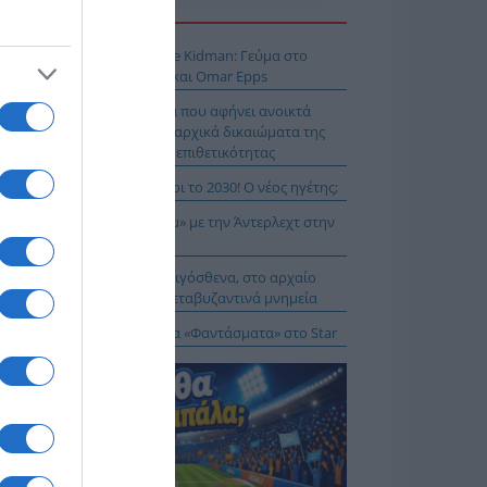
Η ΕΙΔΗΣΕΩΝ
 Μύκονο βρίσκεται η Nicole Kidman: Γεύμα στο
mos μαζί με Zoe Saldaña και Omar Epps
α Δούρου: Θολή συμφωνία που αφήνει ανοικτά
τήματα σχετικά με τα κυριαρχικά δικαιώματα της
άδας έναντι της τουρκικής επιθετικότητας
ιλάν Βιτάλις στην ΑΕΚ μέχρι το 2030! Ο νέος ηγέτης;
K On Fire: Ψάχνει το «μπαμ» με την Άντερλεχτ στην
ύμπα!
α Μενδώνη: Αυτοψία στα Αιγόσθενα, στο αρχαίο
ύριο, στα βυζαντινά και μεταβυζαντινά μνημεία
δότηση 528.000 ευρώ για τα «Φαντάσματα» στο Star