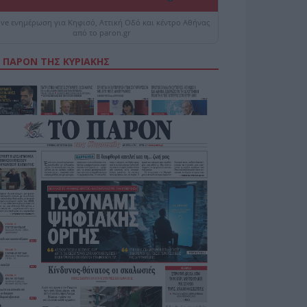
ive ενημέρωση για Κηφισό, Αττική Οδό και κέντρο Αθήνας
από το paron.gr
 ΠΑΡΟΝ ΤΗΣ ΚΥΡΙΑΚΗΣ