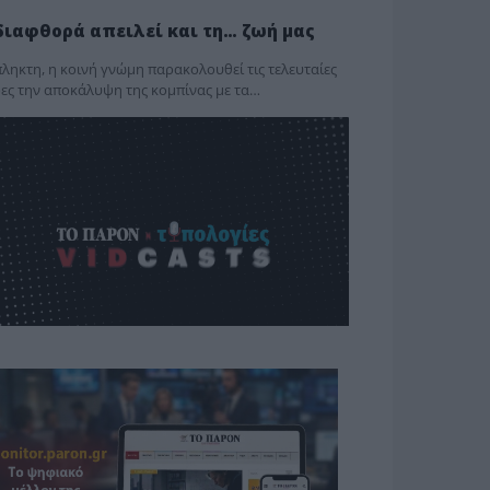
διαφθορά απειλεί και τη… ζωή μας
ληκτη, η κοινή γνώμη παρακολουθεί τις τελευταίες
ες την αποκάλυψη της κο­μπίνας με τα…