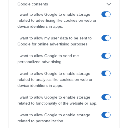
ΌΣΑ ΧΡΕΙΆΖΕΣΑΙ
Google consents
ΓΙΑ ΤΟ ΚΑΛΟΚΑΊΡΙ ΣΟΥ →
I want to allow Google to enable storage
related to advertising like cookies on web or
ΡΟΗ ΕΙΔΗΣΕΩΝ
device identifiers in apps.
I want to allow my user data to be sent to
Μ. Βακόνδιος: H σημασία του οικονομικού
Google for online advertising purposes.
αλφαβητισμού των νέων
I want to allow Google to send me
Πώς θα αποκτήσεις λαμπερό και ενυδατωμένο δέρμα
personalized advertising.
το καλοκαίρι
I want to allow Google to enable storage
Ασημένιο μετάλλιο η Ρούσσου στα 800 μ. στο
related to analytics like cookies on web or
Παγκόσμιο Κ20
device identifiers in apps.
Ν. Γρηγοράκου: Ένας «πολιτισμένος» κυβερνητικός
I want to allow Google to enable storage
διάλογος
related to functionality of the website or app.
Σπ. Τσιτσίγκος: Η τρομοκρατία μετά την
I want to allow Google to enable storage
«απομυθοποίησή» της
related to personalization.
Λ. Κυρίζογλου: Οι δήμοι χρειάζονται 5,5 δισ. τον