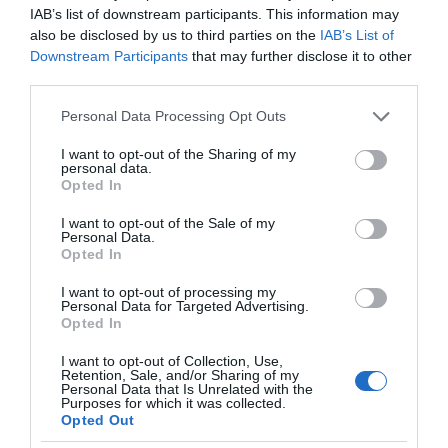
IAB’s list of downstream participants. This information may
also be disclosed by us to third parties on the
IAB’s List of
Downstream Participants
that may further disclose it to other
third parties.
Please note that this website/app uses one or more Google
Personal Data Processing Opt Outs
services and may gather and store information including but
not limited to your visit or usage behaviour. You may click to
I want to opt-out of the Sharing of my
personal data.
grant or deny consent to Google and its third-party tags to
Opted In
use your data for below specified purposes in below Google
consent section.
I want to opt-out of the Sale of my
Personal Data.
Opted In
I want to opt-out of processing my
Personal Data for Targeted Advertising.
της Ζωής μας
Opted In
Οι άνθρωποι, οι αυθεντικές ιστορίες,
I want to opt-out of Collection, Use,
το ελληνικό καλοκαίρι και ένας
Retention, Sale, and/or Sharing of my
Personal Data that Is Unrelated with the
πολιτισμός που μας ενώνει κάθε μέρα.
Purposes for which it was collected.
Opted Out