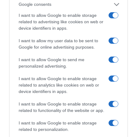
Θηρασιά, καθώς και οι επιφανειακές
Google consents
θερμοκρασιακές μεταβολές στο νησιωτικό
I want to allow Google to enable storage
σύμπλεγμα των Καμμένων.
related to advertising like cookies on web or
device identifiers in apps.
Η
ομάδα της Καθηγήτριας Νίκης
I want to allow my user data to be sent to
Ευελπίδου
, σε συνεργασία με την ομάδα του
Google for online advertising purposes.
κ. Ευθύμιου Λέκκα, θα εκπονήσει
μελέτη για
τον κατολισθητικό κίνδυνο, και την
I want to allow Google to send me
personalized advertising.
τρωτότητα της παράκτιας ζώνης σε
περίπτωση εκδήλωσης τσουνάμι
I want to allow Google to enable storage
λαμβάνοντας υπόψη μορφολογικούς
related to analytics like cookies on web or
device identifiers in apps.
παράγοντες που που συμβάλλουν στην
αποδυνάμωση του κύματος κατά την
I want to allow Google to enable storage
προσέγγισή του στην παραλία. Η ομάδα, στην
related to functionality of the website or app.
οποία συμμετέχουν διδάκτορες του Τμήματος,
I want to allow Google to enable storage
έχει ήδη ολοκληρώσει τη χαρτογράφηση του
related to personalization.
υποθαλάσσιου χώρου της ακτογραμμής των