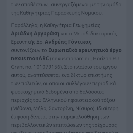
των αποθέσεων, συνεργαζόμενοι με την ομάδα
της Καθηγήτριας Παρασκευής Νομικού.
Παράλληλα, η Καθηγήτρια Γεωχημείας
Αριάδνη Αργυράκη
και ο Μεταδιδακτορικός
Ερευνητής Δρ.
Ανδρέας Γόντικας
συντονίζουν το
Ευρωπαϊκό ερευνητικό έργο
nexus monARC
(nexusmonarc.eu, Horizon EU
Grant no. 101079156). Στο πλαίσιο του έργου
αυτού, αναπτύσσεται ένα δίκτυο επιστήμης
των πολιτών, οι οποίοι συλλέγουν περιοδικά
φυσικοχημικά δεδομένα από θαλάσσιες
περιοχές του Ελληνικού ηφαιστειακού τόξου
(Μέθανα, Μήλο, Σαντορίνη, Νίσυρο). Ιδιαίτερη
έμφαση δίνεται στην παρακολούθηση των
περιβαλλοντικών επιπτώσεων της τρέχουσας