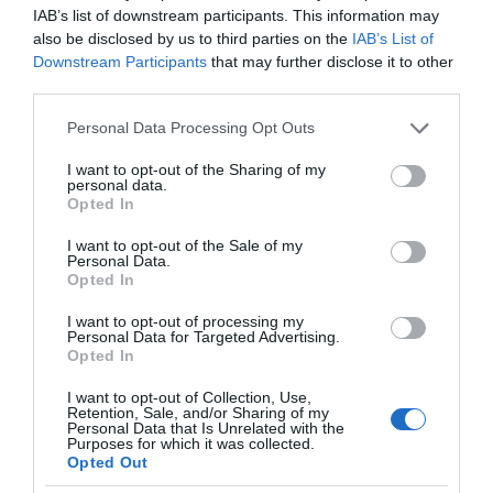
διάβρωση των πρανών. Μέσω συστηματικής
IAB’s list of downstream participants. This information may
also be disclosed by us to third parties on the
IAB’s List of
και επαναλαμβανόμενης αποτύπωσης των
Downstream Participants
that may further disclose it to other
κρίσιμων περιοχών, θα είναι εφικτός ο
third parties.
εντοπισμός σημείων με αυξημένη πιθανότητα
Please note that this website/app uses one or more Google
Personal Data Processing Opt Outs
εκδήλωσης καταπτώσεων βράχων και
services and may gather and store information including but
κατολισθήσεων. Τα ίδια χωρικά δεδομένα θα
not limited to your visit or usage behaviour. You may click to
I want to opt-out of the Sharing of my
personal data.
grant or deny consent to Google and its third-party tags to
χρησιμοποιηθούν επίσης για την
Opted In
use your data for below specified purposes in below Google
προσομοίωση της πορείας των βράχων σε
consent section.
I want to opt-out of the Sale of my
περίπτωση καταπτώσεων, ώστε να
Personal Data.
Opted In
διατυπωθούν προτάσεις για τη λήψη
κατάλληλων μέτρων προστασίας. Επιπλέον, θα
I want to opt-out of processing my
Personal Data for Targeted Advertising.
αξιοποιηθούν δορυφορικά δεδομένα από τους
Opted In
ελληνικούς μικροδορυφόρους που είναι ήδη σε
I want to opt-out of Collection, Use,
λειτουργία (https://hsc.gov.gr/), προκειμένου
Retention, Sale, and/or Sharing of my
Personal Data that Is Unrelated with the
να παρακολουθηθούν διαχρονικά οι
Purposes for which it was collected.
Opted Out
επιφανειακές μεταβολές στα νησιά Θήρα και