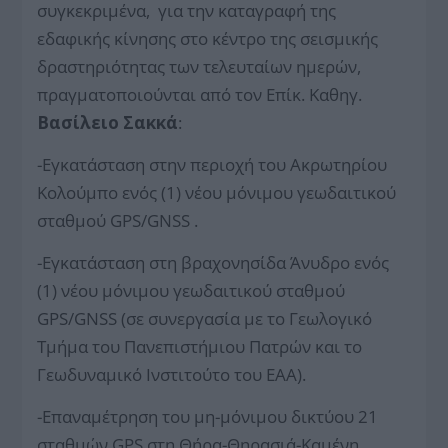
συγκεκριμένα, για την καταγραφή της
εδαφικής κίνησης στο κέντρο της σεισμικής
δραστηριότητας των τελευταίων ημερών,
πραγματοποιούνται από τον Επίκ. Καθηγ.
Βασίλειο Σακκά
:
-Εγκατάσταση στην περιοχή του Ακρωτηρίου
Κολούμπο ενός (1) νέου μόνιμου γεωδαιτικού
σταθμού GPS/GNSS .
-Εγκατάσταση στη βραχονησίδα Άνυδρο ενός
(1) νέου μόνιμου γεωδαιτικού σταθμού
GPS/GNSS (σε συνεργασία με το Γεωλογικό
Τμήμα του Πανεπιστήμιου Πατρών και το
Γεωδυναμικό Ινστιτούτο του ΕΑΑ).
-Επαναμέτρηση του μη-μόνιμου δικτύου 21
σταθμών GPS στη Θήρα-Θηρασιά-Καμένη.