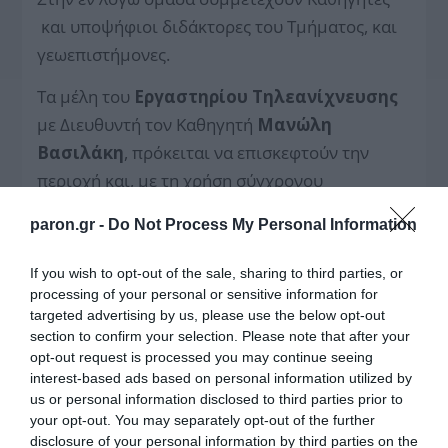
και υποψήφιοι διδάκτορες του Τμήματος, και
γεωεπιστήμονες.
Τα μέλη του
Εργαστηρίου Τηλεανίχνευσης
με Διευθυντή τον Καθηγητή
Μανώλη
Βασιλάκη
, πρόκειται να επισκεφτούν την
περιοχή και, με τη χρήση σύγχρονου
εξοπλισμού τηλεανίχνευσης μικρής εμβέλειας
paron.gr -
Do Not Process My Personal Information
(close range remotesensing), να αποτυπώσουν
περιοχές όπου ενδέχεται να εκδηλωθούν
If you wish to opt-out of the sale, sharing to third parties, or
κατολισθητικά φαινόμενα. Τα δεδομένα θα
processing of your personal or sensitive information for
targeted advertising by us, please use the below opt-out
προέλθουν από τη χρήση επανδρωμένων
section to confirm your selection. Please note that after your
εναέριων οχημάτων (UAV), εφοδιασμένων με
opt-out request is processed you may continue seeing
κάμερες υψηλής διακριτικότητας και
interest-based ads based on personal information utilized by
us or personal information disclosed to third parties prior to
συστήματα LiDAR, προκειμένου να συλλεγούν
your opt-out. You may separately opt-out of the further
πολύ υψηλής ακρίβειας πληροφορίες για τη
disclosure of your personal information by third parties on the