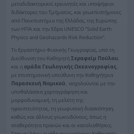
μεταδιδακτορικοί ερευνητές και υποψήφιοι
διδάκτορες του Τμήματος, και γεωεπιστήμονες
από Πανεπιστήμια της Ελλάδας, της Ευρώπης
των ΗΠΑ και την Εδρα UNESCO “Solid Earth
Physics and Geohazards Risk Reduction”.
Το Εργαστήριο Φυσικής Γεωγραφίας, υπό τη
Διεύθυνση του Καθηγητή
Σεραφείμ Πούλου
,
και η
ομάδα Γεωλογικής Ωκεανογραφίας
,
με επιστημονική υπεύθυνη την Καθηγήτρια
Παρασκευή Νομικού
, ασχολούνται με την
υποθαλάσσια χαρτογράφηση και
μορφοδυναμική, τη μελέτη της
ηφαιστειότητας, τη γεωφυσική διασκόπηση,
καθώς και άλλους γεωκινδύνους, όπως η
σταθερότητα πρανών και οι κατολισθήσεις.
Στην εν λόγω ομάδα συμμετέχουν Καθηγητές