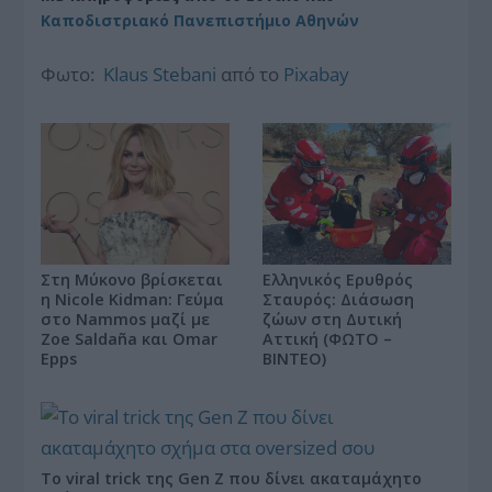
Καποδιστριακό Πανεπιστήμιο Αθηνών
Φωτο:
Klaus Stebani
από το
Pixabay
Ελληνικός Ερυθρός
Στη Μύκονο βρίσκεται
Σταυρός: Διάσωση
η Nicole Kidman: Γεύμα
ζώων στη Δυτική
στο Nammos μαζί με
Αττική (ΦΩΤΟ –
Zoe Saldaña και Omar
ΒΙΝΤΕΟ)
Epps
Το viral trick της Gen Z που δίνει ακαταμάχητο