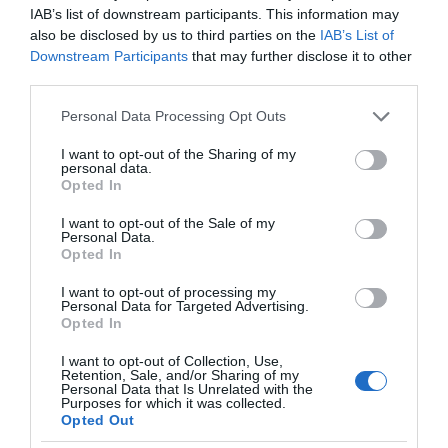
LinkedIn
IAB’s list of downstream participants. This information may
also be disclosed by us to third parties on the
IAB’s List of
Tags:
ΠΑΣΟΚ - ΚΙΝΗΜΑ ΑΛΛΑΓΗΣ
,
ΠΟΛΙΤΙΚΗ
,
Downstream Participants
that may further disclose it to other
ΣΤΕΦΑΝΟΣ ΠΑΡΑΣΤΑΤΙΔΗΣ
third parties.
Please note that this website/app uses one or more Google
Personal Data Processing Opt Outs
services and may gather and store information including but
not limited to your visit or usage behaviour. You may click to
I want to opt-out of the Sharing of my
personal data.
grant or deny consent to Google and its third-party tags to
Opted In
use your data for below specified purposes in below Google
consent section.
I want to opt-out of the Sale of my
Personal Data.
Opted In
Η διαφθορά απειλεί και τη… ζωή μας
I want to opt-out of processing my
Personal Data for Targeted Advertising.
Opted In
Έκπληκτη, η κοινή γνώμη παρακολουθεί τις
τελευταίες μέρες την αποκάλυψη της κο­μπίνας
I want to opt-out of Collection, Use,
Retention, Sale, and/or Sharing of my
με τα…
Personal Data that Is Unrelated with the
Purposes for which it was collected.
Opted Out