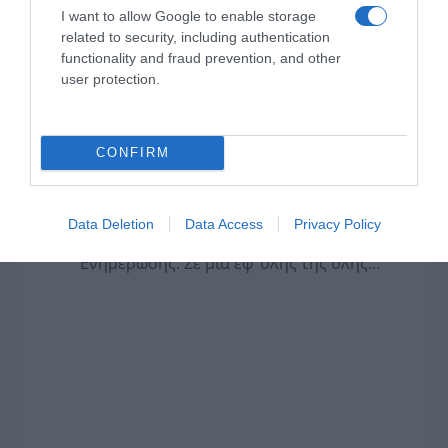
I want to allow Google to enable storage
related to security, including authentication
ΠΑΥΛΟΣ ΜΑΡΙΝΑΚΗΣ: «ΔΕΝ ΗΘΕΛΑ ΝΑ ΑΦΗΣΩ ΣΤΟΝ
functionality and fraud prevention, and other
user protection.
ΕΠΟΜΕΝΟ ΜΙΑ ΚΑΥΤΗ ΠΑΤΑΤΑ»
Ο κυβερνητικός εκπρόσωπος,
Παύλος Μαρινάκης, ανοίγει τα
CONFIRM
χαρτιά του στις «Τυπολογίες»
σε ένα vidcast που μιλάει για
τις μεγάλες τομές στον χώρο
Data Deletion
Data Access
Privacy Policy
των Μέσων Μαζικής
Ενημέρωσης. Σε μια εφ’ όλης της ύλης
συνέντευξη στον Βασίλη Κουφόπουλο, αναλύει
το χρονοδιάγραμμα για τις περιφερειακές και
ραδιοφωνικές άδειες, το πακέτο στήριξης των 80
εκατομμυρίων ευρώ για τον Τύπο, αλλά και την
πρωτοβουλία για την άρση της ανωνυμίας στο
διαδίκτυο.