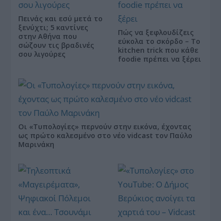
Πεινάς και εσύ μετά το
ξενύχτι; 5 καντίνες
Πώς να ξεφλουδίζεις
στην Αθήνα που
εύκολα το σκόρδο – Το
σώζουν τις βραδινές
kitchen trick που κάθε
σου λιγούρες
foodie πρέπει να ξέρει
Οι «Τυπολογίες» περνούν στην εικόνα, έχοντας
ως πρώτο καλεσμένο στο νέο vidcast τον Παύλο
Μαρινάκη