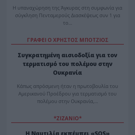
Η υπαναχώρηση της Άγκυρας στη συμφωνία για
σύγκληση Πενταμερούς Διασκέψεως συν 1 για
το…
ΓΡΑΦΕΙ Ο ΧΡΗΣΤΟΣ ΜΠΟΤΖΙΟΣ
Συγκρατημένη αισιοδοξία για τον
τερματισμό του πολέμου στην
Ουκρανία
Κάπως απρόσμενη ήταν η πρωτοβουλία του
Αμερικανού Προέδρου για τερματισμό του
πολέμου στην Ουκρανία,…
*ZΙΖΑΝΙΟ*
Η Ναυτιλία εκπέμπει «SOS»