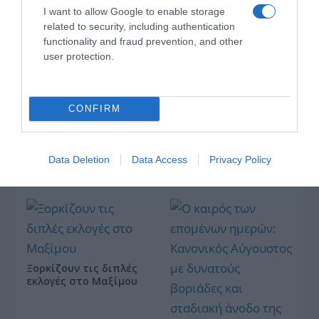
«Μαγειρέματα»,
I want to allow Google to enable storage
Ψηφιακοί Πόλεμοι και
related to security, including authentication
ένα… Τσουνάμι
Αλλαγών: Η Εβδομάδα
functionality and fraud prevention, and other
που Ανακάτεψε την
user protection.
Τράπουλα των
Ελληνικών Media
CONFIRM
ΤΣΟΥΝΑΜΙ ψηφιακής οργής… συμπαρασύρει την
Data Deletion
Data Access
Privacy Policy
κυβέρνηση
Ξορκίζουν τις διπλές
εκλογές στο Μαξίμου