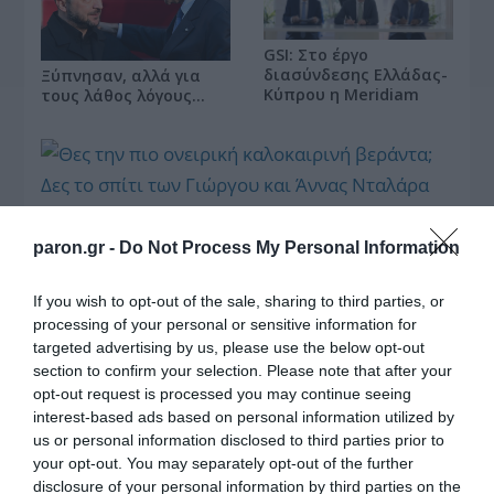
GSI: Στο έργο
διασύνδεσης Ελλάδας-
Ξύπνησαν, αλλά για
Κύπρου η Meridiam
τους λάθος λόγους…
Θες την πιο ονειρική καλοκαιρινή βεράντα; Δες το
paron.gr -
Do Not Process My Personal Information
σπίτι των Γιώργου και Άννας Νταλάρα στη Σύρο
If you wish to opt-out of the sale, sharing to third parties, or
processing of your personal or sensitive information for
targeted advertising by us, please use the below opt-out
section to confirm your selection. Please note that after your
opt-out request is processed you may continue seeing
interest-based ads based on personal information utilized by
us or personal information disclosed to third parties prior to
Tote bag obsession:
Το concealer hack της
your opt-out. You may separately opt-out of the further
Βρήκαμε την τσάντα
Hailey Bieber που
disclosure of your personal information by third parties on the
που θα «κουβαλήσει»
χαρίζει instant lifting