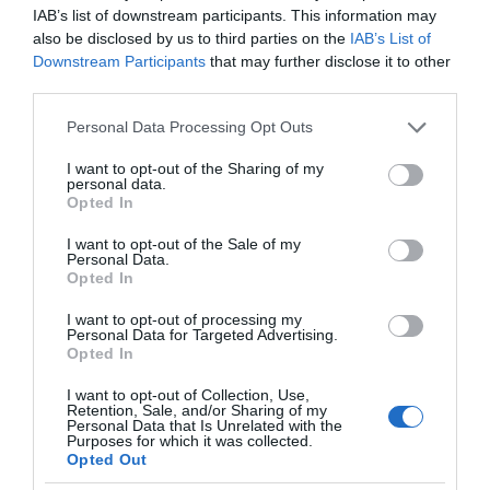
όλο το καλοκαίρι σου
στο βλέμμα
IAB’s list of downstream participants. This information may
also be disclosed by us to third parties on the
IAB’s List of
Downstream Participants
that may further disclose it to other
third parties.
Please note that this website/app uses one or more Google
Personal Data Processing Opt Outs
Summer friendship era: Γιατί οι διακοπές με την
services and may gather and store information including but
παρέα κερδίζουν ξανά την καρδιά μας
not limited to your visit or usage behaviour. You may click to
I want to opt-out of the Sharing of my
personal data.
grant or deny consent to Google and its third-party tags to
Opted In
use your data for below specified purposes in below Google
consent section.
I want to opt-out of the Sale of my
Personal Data.
Opted In
I want to opt-out of processing my
Jaafar Jackson: Από
Personal Data for Targeted Advertising.
τον «Michael» στο
Opted In
4 συνταγές με
«Supermax» με τον Will
ροδάκινο που θα
Smith
I want to opt-out of Collection, Use,
κάνουν το καλοκαίρι
Retention, Sale, and/or Sharing of my
σου ακόμα πιο
Personal Data that Is Unrelated with the
Purposes for which it was collected.
νόστιμο
Opted Out