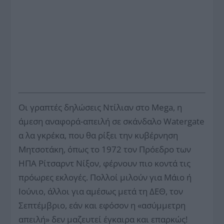
Οι γραπτές δηλώσεις Ντίλιαν στο Mega, η
άμεση αναφορά-απειλή σε σκάνδαλο Watergate
α λα γκρέκα, που θα ρίξει την κυβέρνηση
Μητσοτάκη, όπως το 1972 τον Πρόεδρο των
ΗΠΑ Ρίτσαρντ Νίξον, φέρνουν πιο κοντά τις
πρόωρες εκλογές. Πολλοί μιλούν για Μάιο ή
Ιούνιο, άλλοι για αμέσως μετά τη ΔΕΘ, τον
Σεπτέμβριο, εάν και εφόσον η «ασύμμετρη
απειλή» δεν μαζευτεί έ­γκαιρα και επαρκώς!