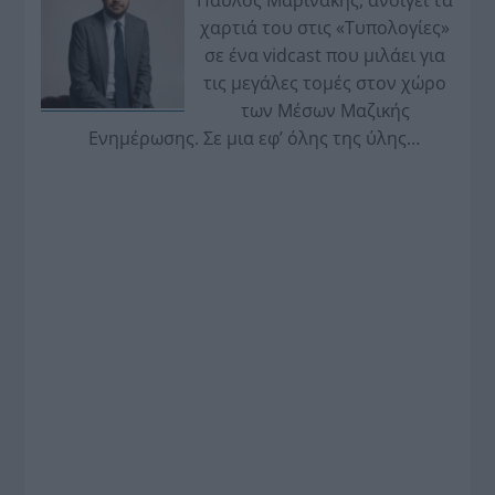
χαρτιά του στις «Τυπολογίες»
σε ένα vidcast που μιλάει για
τις μεγάλες τομές στον χώρο
των Μέσων Μαζικής
Ενημέρωσης. Σε μια εφ’ όλης της ύλης
συνέντευξη στον Βασίλη Κουφόπουλο, αναλύει
το χρονοδιάγραμμα για τις περιφερειακές και
ραδιοφωνικές άδειες, το πακέτο στήριξης των 80
εκατομμυρίων ευρώ για τον Τύπο, αλλά και την
πρωτοβουλία για την άρση της ανωνυμίας στο
διαδίκτυο.