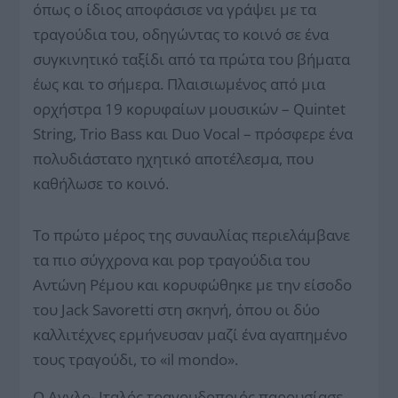
όπως ο ίδιος αποφάσισε να γράψει με τα
τραγούδια του, οδηγώντας το κοινό σε ένα
συγκινητικό ταξίδι από τα πρώτα του βήματα
έως και το σήμερα. Πλαισιωμένος από μια
ορχήστρα 19 κορυφαίων μουσικών – Quintet
String, Trio Bass και Duo Vocal – πρόσφερε ένα
πολυδιάστατο ηχητικό αποτέλεσμα, που
καθήλωσε το κοινό.
Το πρώτο μέρος της συναυλίας περιελάμβανε
τα πιο σύγχρονα και pop τραγούδια του
Αντώνη Ρέμου και κορυφώθηκε με την είσοδο
του Jack Savoretti στη σκηνή, όπου οι δύο
καλλιτέχνες ερμήνευσαν μαζί ένα αγαπημένο
τους τραγούδι, το «il mondo».
Ο Αγγλο- Ιταλός τραγουδοποιός παρουσίασε