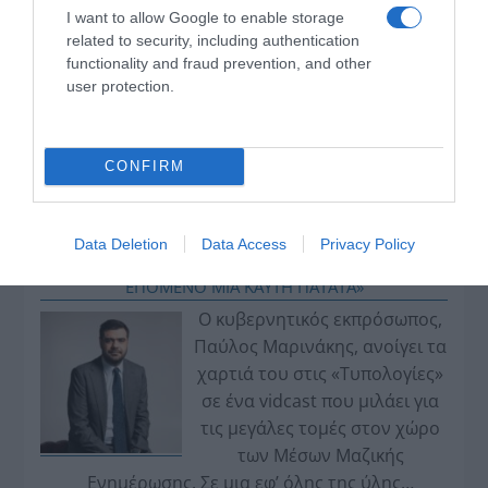
I want to allow Google to enable storage
related to security, including authentication
functionality and fraud prevention, and other
user protection.
CONFIRM
VIDCASTS
Data Deletion
Data Access
Privacy Policy
ΠΑΥΛΟΣ ΜΑΡΙΝΑΚΗΣ: «ΔΕΝ ΗΘΕΛΑ ΝΑ ΑΦΗΣΩ ΣΤΟΝ
ΕΠΟΜΕΝΟ ΜΙΑ ΚΑΥΤΗ ΠΑΤΑΤΑ»
Ο κυβερνητικός εκπρόσωπος,
Παύλος Μαρινάκης, ανοίγει τα
χαρτιά του στις «Τυπολογίες»
σε ένα vidcast που μιλάει για
τις μεγάλες τομές στον χώρο
των Μέσων Μαζικής
Ενημέρωσης. Σε μια εφ’ όλης της ύλης