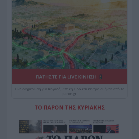
ΠΑΤΗΣΤΕ ΓΙΑ LIVE ΚΙΝΗΣΗ
Live ενημέρωση για Κηφισό, Αττική Οδό και κέντρο Αθήνας από το
paron.gr
ΤΟ ΠΑΡΟΝ ΤΗΣ ΚΥΡΙΑΚΗΣ