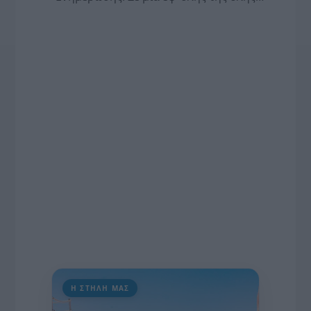
συνέντευξη στον Βασίλη Κουφόπουλο, αναλύει
το χρονοδιάγραμμα για τις περιφερειακές και
ραδιοφωνικές άδειες, το πακέτο στήριξης των 80
εκατομμυρίων ευρώ για τον Τύπο, αλλά και την
πρωτοβουλία για την άρση της ανωνυμίας στο
διαδίκτυο.
Η ΣΤΗΛΗ ΜΑΣ