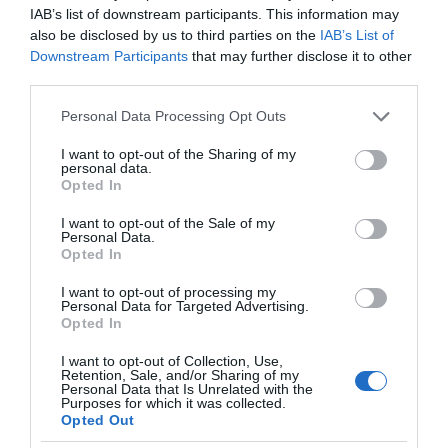
της θερμοκρασίας
IAB’s list of downstream participants. This information may
also be disclosed by us to third parties on the
IAB’s List of
Κοινοποιήστε:
Downstream Participants
that may further disclose it to other
third parties.
Facebook
Please note that this website/app uses one or more Google
Personal Data Processing Opt Outs
X
services and may gather and store information including but
not limited to your visit or usage behaviour. You may click to
I want to opt-out of the Sharing of my
LinkedIn
personal data.
grant or deny consent to Google and its third-party tags to
Opted In
use your data for below specified purposes in below Google
Tags:
«Μαριάννα Β. Βαρδινογιάννη - ΕΛΠΙΔΑ»
,
consent section.
ΕΛΠΙΔΑ- Σύλλογος Φίλων Παιδιών με καρκίνο
,
I want to opt-out of the Sale of my
Personal Data.
ΜΑΡΙΑΝΝΑ Β. ΒΑΡΔΙΝΟΓΙΑΝΝΗ
Opted In
I want to opt-out of processing my
Personal Data for Targeted Advertising.
Opted In
I want to opt-out of Collection, Use,
Retention, Sale, and/or Sharing of my
Personal Data that Is Unrelated with the
Purposes for which it was collected.
Opted Out