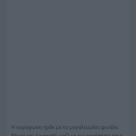
Η κορύφωση ήρθε με το μεγαλειώδες φινάλε:
Ρέμος και Savoretti, μαζί με τις ορχήστρες τους,