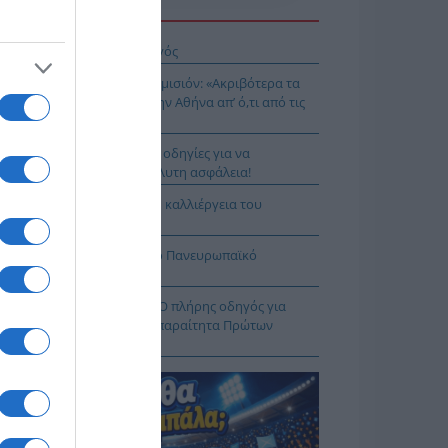
Η ΕΙΔΗΣΕΩΝ
ιος Νικάνωρ ο θαυματουργός
ης Αρναούτογλου προς Κομισιόν: «Ακριβότερα τα
δια από τους Ευζώνους στην Αθήνα απ’ ό,τι από τις
ξέλλες μέχρι την Ελλάδα»
τιές χωρίς ρίσκο: 8 χρυσές οδηγίες για να
λαμβάνεις το νερό με απόλυτη ασφάλεια!
3 – «Project Περιφέρεια»: Η καλλιέργεια του
δάκινου στη Νάουσα
ιμη η Λίμνη Στράτου για το Πανευρωπαϊκό
λάσσιου Σκι Νέων
φαρμακείο των διακοπών: Ο πλήρης οδηγός για
αλείς εξορμήσεις και τα απαραίτητα Πρώτων
ηθειών