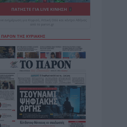
ΠΑΤΗΣΤΕ ΓΙΑ LIVE ΚΙΝΗΣΗ
ive ενημέρωση για Κηφισό, Αττική Οδό και κέντρο Αθήνας
από το paron.gr
 ΠΑΡΟΝ ΤΗΣ ΚΥΡΙΑΚΗΣ