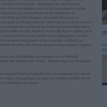
 ποινές και κλείσιμο στο… πειθαρχείο. Με νέα μέτρα και
σια». Με τις κατασχέσεις και τους πλειστηριασμούς να είναι
 έχουν γίνει μία ακόμη θηλιά, που θα επισπεύσει το
ν δεν δοθεί μια λύση βιώσιμη, στην οποία θα μπορεί να
κονομική του δυνατότητα. Δεν κλείνει κανείς τα μάτια στο ότι η
 Ένα μαρτύριο που το έζησαν και οι προηγούμενες κυβερνήσεις,
 δεν ήρθε η άνοιξη. Αντίθετα, το σκοτάδι έγινε πιο βαθύ, με το
VI
α. Η συνταγή ή αυτοί που πρέπει να την εφαρμόσουν; Οι ξένοι
ότι το φάρμακο είναι βαρύ και δεν το αντέχει ο ασθενής, με
 σταθεί στα πόδια του. Να μην μπορεί να πάρει μπρος η μηχανή.
ΠΑ
ΕΠ
σμών», που διαδέχθηκαν την «τρόικα». Και ως απόδειξη
γαλία, που πέρασαν από το ίδιο… θεραπευτήριο και κατάφεραν
τί τα νούμερα δύσκολα διαψεύδονται. Μια αναφορά στην πορεία
στήριο είναι χρήσιμη, όχι μόνο για ενημέρωση αλλά και για
ό το 2009 μέχρι και σήμερα.
Κου
περ
στή
και