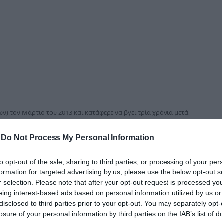
δια
) τον Μάρτιο του 2013 και κατάφερε να βγει τρία χρόνια μετά,
30% των πόρων που συνόδευαν το πρόγραμμα. Και σήμερα η
-
Do Not Process My Personal Information
έμβριο του 2010 και βγήκε τρία χρόνια μετά, στο τέλος του
to opt-out of the sale, sharing to third parties, or processing of your per
formation for targeted advertising by us, please use the below opt-out s
κές αυστηρής λιτότητας που της επιβλήθηκαν το διάστημα 2011-
r selection. Please note that after your opt-out request is processed y
και τα κοινωνικά επιδόματα, αυξήθηκαν οι έμμεσοι φόροι και οι
eing interest-based ads based on personal information utilized by us or
ς. Στο τέλος, όμως, τα κατάφερε. Τον Μάιο του 2014 βγήκε από
η συντηρητική κυβέρνηση παρέδωσε στους Σοσιαλιστές και την
disclosed to third parties prior to your opt-out. You may separately opt-
γέθυνσης. Η χώρα παραμένει σε επιτήρηση και σέβεται τις
losure of your personal information by third parties on the IAB’s list of
στην Ευρωζώνη, αλλά αυτές δεν ισοδυναμούν με ένα ακόμη