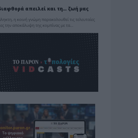
διαφθορά απειλεί και τη… ζωή μας
ληκτη, η κοινή γνώμη παρακολουθεί τις τελευταίες
ες την αποκάλυψη της κο­μπίνας με τα…