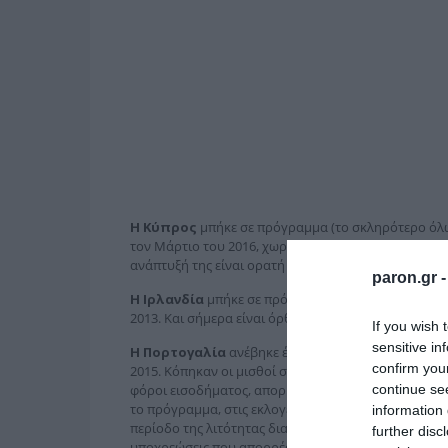
Η Κύπρος
μπήκε σε πρόγραμμα (το σκληρότερο όλων
τον Μάρτιο του 2016, χωρίς να χρησιμοποιήσει το 
ανάπτυξή της είναι ορατή όπου και να κοιτάξεις.
paron.gr 
Η Ιρλανδία
μπήκε σε πρόγραμμα προσαρμογής τον Νο
2013. Και σήμερα είναι όρθια και προχωράει.
If you wish 
sensitive in
Η Πορτογαλία
ανέβηκε έναν Γολγοθά με τις πολιτι
confirm you
2015. Κόπηκαν οι μισθοί στο Δημόσιο, οι συντάξεις 
continue se
φόροι εισοδήματος, απορρυθμίστηκε η αγορά εργασία
το πρόγραμμα, στις εκλογές δε που έγιναν το 2015 
information 
περίοδο της λιτότητας διαδέχθηκε η περίοδος της με
further disc
υποχρεώσεις που απορρέουν από τη συμμετοχή της 