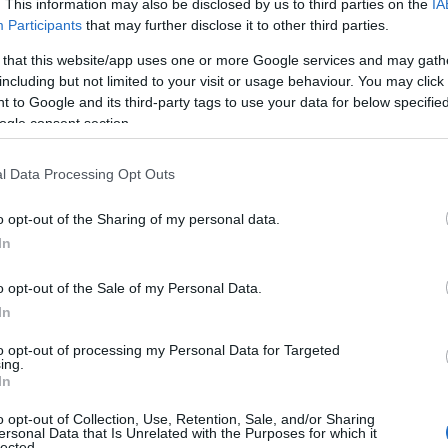
. This information may also be disclosed by us to third parties on the
IA
Participants
that may further disclose it to other third parties.
εν ακολουθήσαμε την ίδια συνταγή, τον δρόμο που πήρε η
 that this website/app uses one or more Google services and may gath
τώρα ΣΥΡΙΖΑ, ακολούθησαν τη συνταγή, την οδό των Μνημονίων,
including but not limited to your visit or usage behaviour. You may click 
ικό… αφροδισιακό, ότι εμείς είμαστε πιο ξύπνιοι από τους
 to Google and its third-party tags to use your data for below specifi
ogle consent section.
 χρεοκοπία, γιατί ξαφνικά ένα ωραίο πρωινό του 2010 οι τότε
άμε για λουκέτο. Πλέον εκείνος ο λογαριασμός, που πληρώθηκε
l Data Processing Opt Outs
 να φέρει πίσω αυτά που όλοι χάσαμε.
o opt-out of the Sharing of my personal data.
In
o opt-out of the Sale of my Personal Data.
In
to opt-out of processing my Personal Data for Targeted
ing.
In
o opt-out of Collection, Use, Retention, Sale, and/or Sharing
ersonal Data that Is Unrelated with the Purposes for which it
lected.