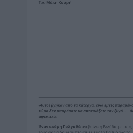
Του
Μάκη Κουρή
-Αυτοί βγήκαν από τα κάτεργα, ενώ εμείς παραμέν
τώρα δεν μπορέσατε να αποτινάξετε τον ζυγό… – Δεν
αφεντικά;
Έναν ακόμη Γολγοθά
ανεβαίνει η Ελλάδα, με τους…
τους για να δουν αν περνάμε με καλό βαθμό όλα τα