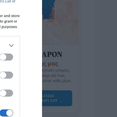
B’s List of
er and store
to grant or
ed purposes
της Ζωής μας
Οι άνθρωποι, οι αυθεντικές ιστορίες,
το ελληνικό καλοκαίρι και ένας
πολιτισμός που μας ενώνει κάθε μέρα.
ΌΣΑ ΧΡΕΙΆΖΕΣΑΙ
ΓΙΑ ΤΟ ΚΑΛΟΚΑΊΡΙ ΣΟΥ →