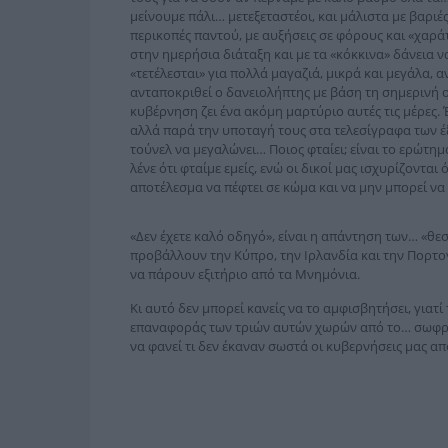
μείνουμε πάλι… μετεξεταστέοι, και μάλιστα με βαριές
περικοπές παντού, με αυξήσεις σε φόρους και «χαράτ
στην ημερήσια διάταξη και με τα «κόκκινα» δάνεια να
«τετέλεσται» για πολλά μαγαζιά, μικρά και μεγάλα, α
ανταποκριθεί ο δανειολήπτης με βάση τη σημερινή οι
κυβέρνηση ζει ένα ακόμη μαρτύριο αυτές τις μέρες.
αλλά παρά την υποταγή τους στα τελεσίγραφα των έξω
τούνελ να μεγαλώνει… Ποιος φταίει; είναι το ερώτημ
λένε ότι φταίμε εμείς, ενώ οι δικοί μας ισχυρίζονται 
αποτέλεσμα να πέφτει σε κώμα και να μην μπορεί να
«Δεν έχετε καλό οδηγό», είναι η απάντηση των… «θε
προβάλλουν την Κύπρο, την Ιρλανδία και την Πορτο
να πάρουν εξιτήριο από τα Μνημόνια.
Κι αυτό δεν μπορεί κανείς να το αμφισβητήσει, για
επαναφοράς των τριών αυτών χωρών από το… σωφρονι
να φανεί τι δεν έκαναν σωστά οι κυβερνήσεις μας απ