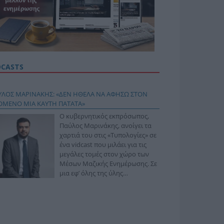
DCASTS
ΥΛΟΣ ΜΑΡΙΝΑΚΗΣ: «ΔΕΝ ΗΘΕΛΑ ΝΑ ΑΦΗΣΩ ΣΤΟΝ
ΟΜΕΝΟ ΜΙΑ ΚΑΥΤΗ ΠΑΤΑΤΑ»
Ο κυβερνητικός εκπρόσωπος,
Παύλος Μαρινάκης, ανοίγει τα
χαρτιά του στις «Τυπολογίες» σε
ένα vidcast που μιλάει για τις
μεγάλες τομές στον χώρο των
Μέσων Μαζικής Ενημέρωσης. Σε
μια εφ’ όλης της ύλης
συνέντευξη στον Βασίλη
φόπουλο, αναλύει το χρονοδιάγραμμα για τις
ιφερειακές και ραδιοφωνικές άδειες, το πακέτο
ριξης των 80 εκατομμυρίων ευρώ για τον Τύπο, αλλά
 την πρωτοβουλία για την άρση της ανωνυμίας στο