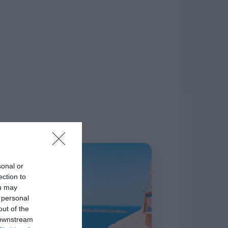
δίκτυο.
Η ΣΤΗΛΗ ΜΑΣ
sonal or
ection to
ou may
 personal
out of the
 downstream