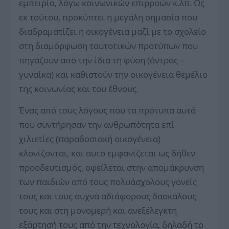
εμπειρία, λόγω κοινωνικών επιρροών κ.λπ. Ως
εκ τούτου, προκύπτει η μεγάλη σημασία που
διαδραματίζει η οικογένεια μαζί με το σχολείο
στη διαμόρφωση ταυτοτικών προτύπων που
πηγάζουν από την ίδια τη φύση (άντρας –
γυναίκα) και καθιστούν την οικογένεια θεμέλιο
της κοινωνίας και του έθνους.
Ένας από τους λόγους που τα πρότυπα αυτά
που συντήρησαν την ανθρωπότητα επί
χιλιετίες (παραδοσιακή οικογένεια)
κλονίζονται, και αυτό εμφανίζεται ως δήθεν
προοδευτισμός, οφείλεται στην απομάκρυνση
των παιδιών από τους πολυάσχολους γονείς
τους και τους συχνά αδιάφορους δασκάλους
τους και στη μονομερή και ανεξέλεγκτη
εξάρτησή τους από την τεχνολογία, δηλαδή το