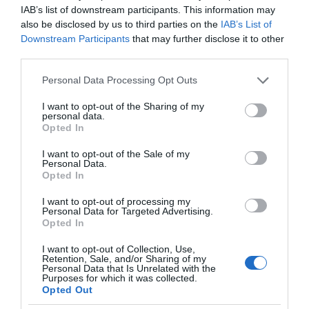
IAB’s list of downstream participants. This information may
also be disclosed by us to third parties on the
IAB’s List of
Downstream Participants
that may further disclose it to other
third parties.
Μουσικός νανουρίζει λιοντάρια παίζοντας το
Please note that this website/app uses one or more Google
«November rain» (βίντεο)
Personal Data Processing Opt Outs
services and may gather and store information including but
not limited to your visit or usage behaviour. You may click to
I want to opt-out of the Sharing of my
personal data.
grant or deny consent to Google and its third-party tags to
Opted In
use your data for below specified purposes in below Google
consent section.
I want to opt-out of the Sale of my
Personal Data.
Opted In
I want to opt-out of processing my
Personal Data for Targeted Advertising.
Χωνάκι ή κυπελλάκι; Σε
Αυτός είναι ο λόγος
Opted In
αυτά τα 5
που οι beauty lovers
παγωτατζίδικα της
αντικαθιστούν το
I want to opt-out of Collection, Use,
Αθήνας η απάντηση
μαύρο μολύβι με καφέ
Retention, Sale, and/or Sharing of my
είναι…και τα δύο!
το καλοκαίρι
Personal Data that Is Unrelated with the
Purposes for which it was collected.
Opted Out