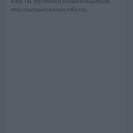
8 και 14), την οποία η Ελλάδα ενσωμάτωσε
στην εσωτερική έννομη τάξη της.