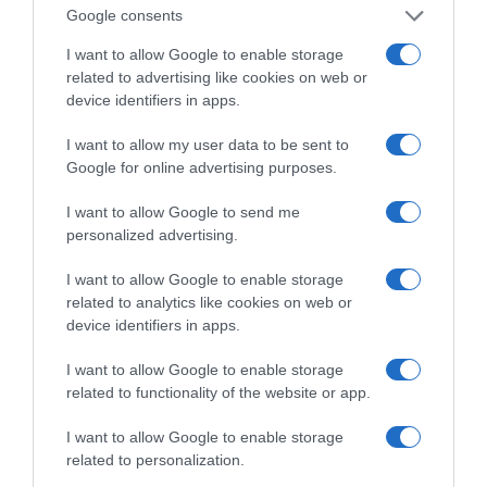
Google consents
Αυτά είναι τα 4 prints στα μαγιό που θα βλέπεις
I want to allow Google to enable storage
σε κάθε παραλία φέτος!
related to advertising like cookies on web or
device identifiers in apps.
I want to allow my user data to be sent to
Google for online advertising purposes.
I want to allow Google to send me
personalized advertising.
Πεινάς και εσύ μετά το
I want to allow Google to enable storage
ξενύχτι; 5 καντίνες
related to analytics like cookies on web or
Πώς να ξεφλουδίζεις
στην Αθήνα που
εύκολα το σκόρδο – Το
device identifiers in apps.
σώζουν τις βραδινές
kitchen trick που κάθε
σου λιγούρες
foodie πρέπει να ξέρει
I want to allow Google to enable storage
related to functionality of the website or app.
I want to allow Google to enable storage
related to personalization.