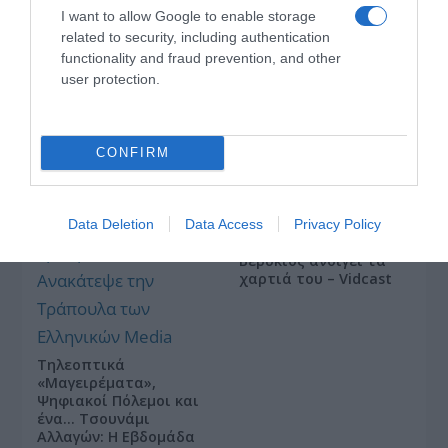
I want to allow Google to enable storage
Οι «Τυπολογίες» περνούν στην εικόνα, έχοντας
related to security, including authentication
ως πρώτο καλεσμένο στο νέο vidcast τον Παύλο
functionality and fraud prevention, and other
Μαρινάκη
user protection.
CONFIRM
«Τυπολογίες» στο
Data Deletion
Data Access
Privacy Policy
YouTube: Ο Δήμος
Βερύκιος ανοίγει τα
χαρτιά του – Vidcast
Τηλεοπτικά
«Μαγειρέματα»,
Ψηφιακοί Πόλεμοι και
ένα… Τσουνάμι
Αλλαγών: Η Εβδομάδα