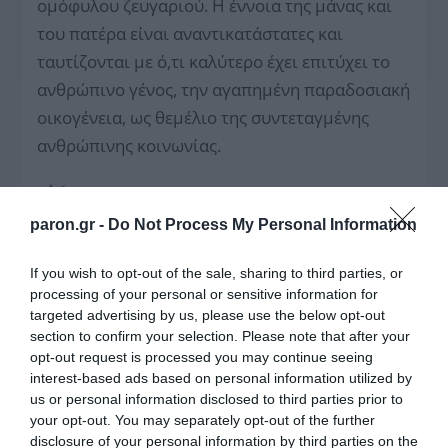
ομόφυλου ζευγαριού. Η έννοια της μάνας και
του πατέρα είναι αναντικατάστατες και
ταυτίζονται με ό,τι καλύτερο έχει επιτύχει το
ανθρώπινο γένος, την αγαπημένη παραδοσιακή
οικογένεια, ως θεμέλιο της συντεταγμένης
ανθρώπινης κοινωνίας.
paron.gr -
Do Not Process My Personal Information
ΤΟ ΠΑΡΟΝ
If you wish to opt-out of the sale, sharing to third parties, or
processing of your personal or sensitive information for
targeted advertising by us, please use the below opt-out
section to confirm your selection. Please note that after your
opt-out request is processed you may continue seeing
interest-based ads based on personal information utilized by
us or personal information disclosed to third parties prior to
Ν. Γρηγοράκου: Ένας
Σπ. Τσιτσίγκος: Η
«πολιτισμένος»
τρομοκρατία μετά την
your opt-out. You may separately opt-out of the further
κυβερνητικός διάλογος
«απομυθοποίησή» της
disclosure of your personal information by third parties on the