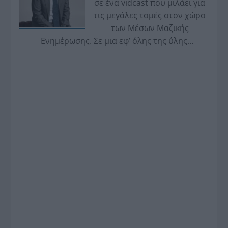
σε ένα vidcast που μιλάει για
τις μεγάλες τομές στον χώρο
των Μέσων Μαζικής
Ενημέρωσης. Σε μια εφ’ όλης της ύλης
συνέντευξη στον Βασίλη Κουφόπουλο, αναλύει
το χρονοδιάγραμμα για τις περιφερειακές και
ραδιοφωνικές άδειες, το πακέτο στήριξης των 80
εκατομμυρίων ευρώ για τον Τύπο, αλλά και την
πρωτοβουλία για την άρση της ανωνυμίας στο
διαδίκτυο.