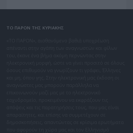
ΤΟ ΠΑΡΟΝ ΤΗΣ ΚΥΡΙΑΚΗΣ
«ΤΟ ΠΑΡΟΝ», αισθανόμενο βαθιά υποχρέωση
απέναντι στην αγάπη των αναγνωστών και φίλων
του, έκανε ένα βήμα ακόμη περνώντας στην
ηλεκτρονική μορφή, ώστε να γίνει προσιτό σε όλους
όσους επιθυμούν να γνωρίζουν τι γράφει, Έλληνες
και μη, όπου γης. Στην ηλεκτρονική μας έκδοση οι
αναγνώστες μας μπορούν παράλληλα να
επικοινωνούν μαζί μας με το ηλεκτρονικό
ταχυδρομείο, προκειμένου να εκφράζουν τις
απόψεις και τις παρατηρήσεις τους, που μας είναι
απαραίτητες, και επίσης να συμμετέχουν σε
δημοσκοπήσεις, απαντώντας σε κρίσιμα ερωτήματα
που αφορούν τη χώρα μας και τον Ελληνισμό