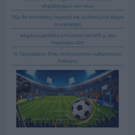
αλφαβητισμού των νέων
Πώς θα αποκτήσεις λαμπερό και ενυδατωμένο δέρμα
το καλοκαίρι
Ασημένιο μετάλλιο η Ρούσσου στα 800 μ. στο
Παγκόσμιο Κ20
Ν. Γρηγοράκου: Ένας «πολιτισμένος» κυβερνητικός
διάλογος