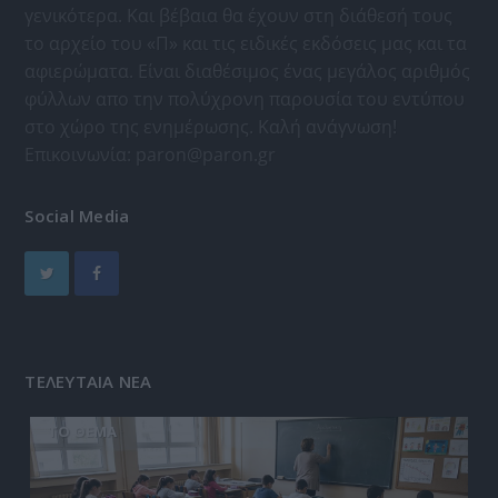
γενικότερα. Και βέβαια θα έχουν στη διάθεσή τους
το αρχείο του «Π» και τις ειδικές εκδόσεις μας και τα
αφιερώματα. Είναι διαθέσιμος ένας μεγάλος αριθμός
φύλλων απο την πολύχρονη παρουσία του εντύπου
στο χώρο της ενημέρωσης. Καλή ανάγνωση!
Επικοινωνία:
paron@paron.gr
Social Media
ΤΕΛΕΥΤΑΙΑ ΝΕΑ
ΤΟ ΘΕΜΑ