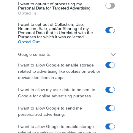
I want to opt-out of processing my
Το σχέδιο του Ισραήλ για τους Κούρδους
Personal Data for Targeted Advertising.
Opted In
ΤΟ ΠΑΡΟΝ: Ρυθμιστής ο Αντώνης Σαμαράς – Απειλή
για ΝΔ
I want to opt-out of Collection, Use,
Retention, Sale, and/or Sharing of my
Personal Data that Is Unrelated with the
Όρθρος και Θεία Λειτουργία live: Δείτε την Κυριακή Ι΄
Purposes for which it was collected.
Ματθαίου
Opted Out
Προβληματίζει το κύμα φυγής των συνταξιούχων
Google consents
Αντίστροφη μέτρηση για το Μπέρμιγχαμ 2026:
I want to allow Google to enable storage
Ιστορική ελληνική παρουσία στο Ευρωπαϊκό Στίβου
related to advertising like cookies on web or
device identifiers in apps.
ΤΟ ΒΙΒΛΙΟ ΣΤΟ “Π”
I want to allow my user data to be sent to
Google for online advertising purposes.
I want to allow Google to send me
personalized advertising.
I want to allow Google to enable storage
related to analytics like cookies on web or