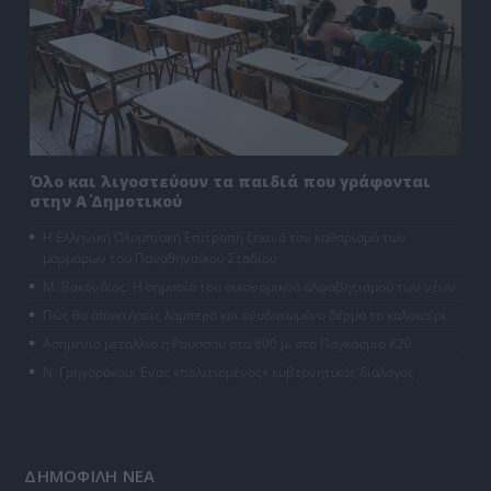
Όλο και λιγοστεύουν τα παιδιά που γράφονται
στην Α΄ Δημοτικού
Η Ελληνική Ολυμπιακή Επιτροπή ξεκινά τον καθαρισμό των
μαρμάρων του Παναθηναϊκού Σταδίου
Μ. Βακόνδιος: H σημασία του οικονομικού αλφαβητισμού των νέων
Πώς θα αποκτήσεις λαμπερό και ενυδατωμένο δέρμα το καλοκαίρι
Ασημένιο μετάλλιο η Ρούσσου στα 800 μ. στο Παγκόσμιο Κ20
Ν. Γρηγοράκου: Ένας «πολιτισμένος» κυβερνητικός διάλογος
ΔΗΜΟΦΙΛΗ ΝΕΑ