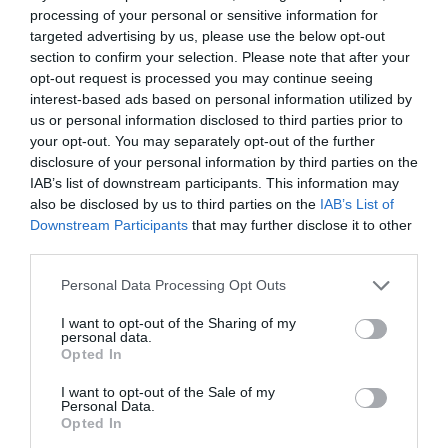
processing of your personal or sensitive information for
targeted advertising by us, please use the below opt-out
section to confirm your selection. Please note that after your
opt-out request is processed you may continue seeing
interest-based ads based on personal information utilized by
us or personal information disclosed to third parties prior to
your opt-out. You may separately opt-out of the further
disclosure of your personal information by third parties on the
IAB’s list of downstream participants. This information may
also be disclosed by us to third parties on the
IAB’s List of
Downstream Participants
that may further disclose it to other
third parties.
Please note that this website/app uses one or more Google
Personal Data Processing Opt Outs
services and may gather and store information including but
not limited to your visit or usage behaviour. You may click to
I want to opt-out of the Sharing of my
ΔΙΑΒΑΣΤΕ ΚΑΙ ΤΑ ΠΑΡΑΚΑΤΩ
personal data.
grant or deny consent to Google and its third-party tags to
Opted In
use your data for below specified purposes in below Google
Κλασικός Δεκαπενταύγουστος με ηλιοφάνεια, υψηλές
consent section.
I want to opt-out of the Sale of my
θερμοκρασίες και ισχυρά μελτέμια την εβδομάδα
Personal Data.
Opted In
που έρχεται