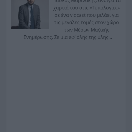
Παύλος Μαρινάκης, ανοίγει τα
χαρτιά του στις «Τυπολογίες»
σε ένα vidcast που μιλάει για
τις μεγάλες τομές στον χώρο
των Μέσων Μαζικής
Ενημέρωσης. Σε μια εφ’ όλης της ύλης
συνέντευξη στον Βασίλη Κουφόπουλο, αναλύει
το χρονοδιάγραμμα για τις περιφερειακές και
ραδιοφωνικές άδειες, το πακέτο στήριξης των 80
εκατομμυρίων ευρώ για τον Τύπο, αλλά και την
πρωτοβουλία για την άρση της ανωνυμίας στο
διαδίκτυο.