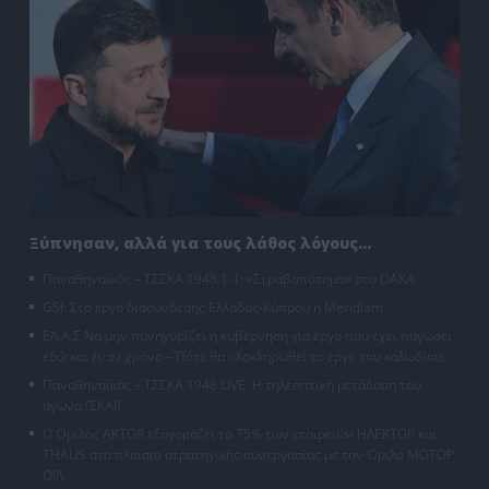
Ξύπνησαν, αλλά για τους λάθος λόγους…
Παναθηναϊκός – ΤΣΣΚΑ 1948 1-1: «Στραβοπάτημα» στο ΟΑΚΑ
GSI: Στο έργο διασύνδεσης Ελλάδας-Κύπρου η Meridiam
ΕΛ.Α.Σ Να μην πανηγυρίζει η κυβέρνηση για έργο που έχει παγώσει
εδώ και έναν χρόνο – Πότε θα ολοκληρωθεί το έργο του καλωδίου;
Παναθηναϊκός – ΤΣΣΚΑ 1948 LIVE: Η τηλεοπτική μετάδοση του
αγώνα (ΣΚΑΪ)
Ο Όμιλος AKTOR εξαγοράζει το 75% των εταιρειών ΗΛΕΚΤΩΡ και
THALIS στο πλαίσιο στρατηγικής συνεργασίας με τον Όμιλο ΜΟΤΟΡ
ΟΪΛ