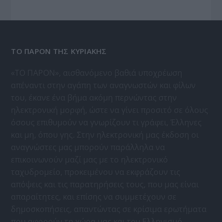
ΤΟ ΠΑΡΟΝ ΤΗΣ ΚΥΡΙΑΚΗΣ
«ΤΟ ΠΑΡΟΝ», αισθανόμενο βαθιά υποχρέωση
απέναντι στην αγάπη των αναγνωστών και φίλων
του, έκανε ένα βήμα ακόμη περνώντας στην
ηλεκτρονική μορφή, ώστε να γίνει προσιτό σε όλους
όσους επιθυμούν να γνωρίζουν τι γράφει, Έλληνες
και μη, όπου γης. Στην ηλεκτρονική μας έκδοση οι
αναγνώστες μας μπορούν παράλληλα να
επικοινωνούν μαζί μας με το ηλεκτρονικό
ταχυδρομείο, προκειμένου να εκφράζουν τις
απόψεις και τις παρατηρήσεις τους, που μας είναι
απαραίτητες, και επίσης να συμμετέχουν σε
δημοσκοπήσεις, απαντώντας σε κρίσιμα ερωτήματα
που αφορούν τη χώρα μας και τον Ελληνισμό