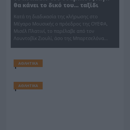
θα κάνει το δικό του… ταξίδι
Κατά τη διαδικασία της κλήρωσης στο
Μέγαρο Μουσικής ο πρόεδρος της ΟΥΕΦΑ,
Μισέλ Πλατινί, το παρέλαβε από τον
Λουντοβίκ Ζιουλί, άσο της Μπαρτσελόνα…
ΑΘΛΗΤΙΚΑ
1
ΑΘΛΗΤΙΚΑ
1