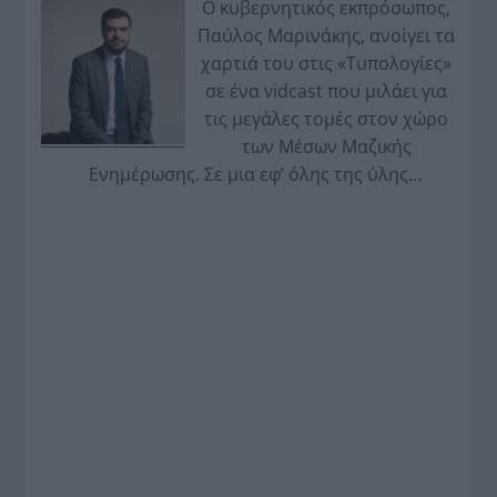
Ο κυβερνητικός εκπρόσωπος,
Παύλος Μαρινάκης, ανοίγει τα
χαρτιά του στις «Τυπολογίες»
σε ένα vidcast που μιλάει για
τις μεγάλες τομές στον χώρο
των Μέσων Μαζικής
Ενημέρωσης. Σε μια εφ’ όλης της ύλης
συνέντευξη στον Βασίλη Κουφόπουλο, αναλύει
το χρονοδιάγραμμα για τις περιφερειακές και
ραδιοφωνικές άδειες, το πακέτο στήριξης των 80
εκατομμυρίων ευρώ για τον Τύπο, αλλά και την
πρωτοβουλία για την άρση της ανωνυμίας στο
διαδίκτυο.