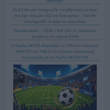
Meridiam
ΕΛ.Α.Σ Να μην πανηγυρίζει η κυβέρνηση για έργο
που έχει παγώσει εδώ και έναν χρόνο – Πότε θα
ολοκληρωθεί το έργο του καλωδίου;
Παναθηναϊκός – ΤΣΣΚΑ 1948 LIVE: Η τηλεοπτική
μετάδοση του αγώνα (ΣΚΑΪ)
Ο Όμιλος AKTOR εξαγοράζει το 75% των εταιρειών
ΗΛΕΚΤΩΡ και THALIS στο πλαίσιο στρατηγικής
συνεργασίας με τον Όμιλο ΜΟΤΟΡ ΟΪΛ