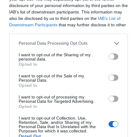
Μεταμόρφωση του Σωτήρος: Τα έθιμα, ο
disclosure of your personal information by third parties on the
συμβολισμός και η αλλαγή του καιρού
IAB’s list of downstream participants. This information may
also be disclosed by us to third parties on the
IAB’s List of
Κάποιοι εντός ΕΛΑΣ εκθέτουν τον Τσίπρα
Downstream Participants
that may further disclose it to other
Ουδεμία ενημέρωση για τις συνομιλίες με τη Λιβύη
third parties.
Coolcation: Τι είναι η νέα τάση και πώς θα βρείτε
Please note that this website/app uses one or more Google
Personal Data Processing Opt Outs
services and may gather and store information including but
προορισμούς δροσιάς στην Ελλάδα
not limited to your visit or usage behaviour. You may click to
I want to opt-out of the Sharing of my
personal data.
Ο καιρός των επομένων ημερών: Κανονικός
grant or deny consent to Google and its third-party tags to
Opted In
Αύγουστος με δυνατούς βοριάδες και σταδιακή
use your data for below specified purposes in below Google
consent section.
άνοδο της θερμοκρασίας
I want to opt-out of the Sale of my
Personal Data.
Opted In
ΤΟ ΒΙΒΛΙΟ ΣΤΟ “Π”
I want to opt-out of processing my
Personal Data for Targeted Advertising.
Opted In
I want to opt-out of Collection, Use,
Retention, Sale, and/or Sharing of my
Personal Data that Is Unrelated with the
Purposes for which it was collected.
Opted Out