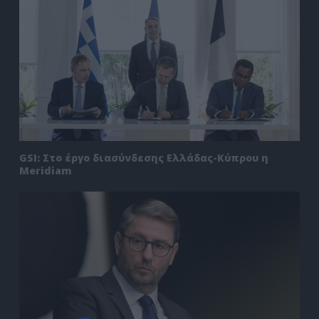
GSI: Στο έργο διασύνδεσης Ελλάδας-Κύπρου η
Meridiam