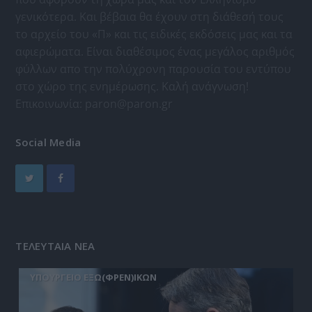
γενικότερα. Και βέβαια θα έχουν στη διάθεσή τους
το αρχείο του «Π» και τις ειδικές εκδόσεις μας και τα
αφιερώματα. Είναι διαθέσιμος ένας μεγάλος αριθμός
φύλλων απο την πολύχρονη παρουσία του εντύπου
στο χώρο της ενημέρωσης. Καλή ανάγνωση!
Επικοινωνία:
paron@paron.gr
Social Media
ΤΕΛΕΥΤΑΙΑ ΝΕΑ
ΥΠΟΥΡΓΕΙΟ ΕΞΩ(ΦΡΕΝ)ΙΚΩΝ