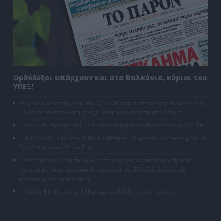
Ορθόδοξοι υπάρχουν και στα Βαλκάνια, κύριοι του
ΥΠΕΞ!
Ψυχρολουσία στην Τούμπα: Ο ΠΑΟΚ πλήρωσε το «μπλακ άουτ» των
17 δευτερολέπτων και τρέχει για την ανατροπή στο Βέλγιο
ΠΑΟΚ – Άντερλεχτ LIVE: Η τηλεοπτική μετάδοση του αγώνα (OPEN)
Στη Μύκονο βρίσκεται η Nicole Kidman: Γεύμα στο Nammos μαζί με
Zoe Saldaña και Omar Epps
Ρένα Δούρου: Θολή συμφωνία που αφήνει ανοικτά ερωτήματα
σχετικά με τα κυριαρχικά δικαιώματα της Ελλάδας έναντι της
τουρκικής επιθετικότητας
Ο Μιλάν Βιτάλις στην ΑΕΚ μέχρι το 2030! Ο νέος ηγέτης;