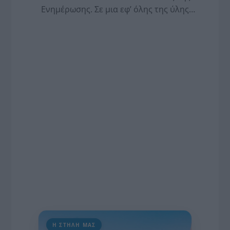
Ενημέρωσης. Σε μια εφ’ όλης της ύλης
συνέντευξη στον Βασίλη Κουφόπουλο, αναλύει
το χρονοδιάγραμμα για τις περιφερειακές και
ραδιοφωνικές άδειες, το πακέτο στήριξης των 80
εκατομμυρίων ευρώ για τον Τύπο, αλλά και την
πρωτοβουλία για την άρση της ανωνυμίας στο
διαδίκτυο.
Η ΣΤΗΛΗ ΜΑΣ