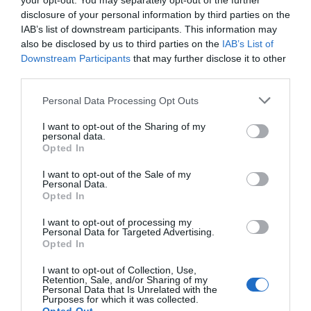
your opt-out. You may separately opt-out of the further
disclosure of your personal information by third parties on the
Μεταμόρφωση του Σωτήρος: Τα έθιμα, ο
IAB’s list of downstream participants. This information may
συμβολισμός και η αλλαγή του καιρού
also be disclosed by us to third parties on the
IAB’s List of
Downstream Participants
that may further disclose it to other
Ο καιρός των επομένων ημερών: Κανονικός
third parties.
Αύγουστος με δυνατούς βοριάδες και σταδιακή
άνοδο της θερμοκρασίας
Please note that this website/app uses one or more Google
Personal Data Processing Opt Outs
services and may gather and store information including but
Ψυχρολουσία στην Τούμπα: Ο ΠΑΟΚ πλήρωσε το
not limited to your visit or usage behaviour. You may click to
I want to opt-out of the Sharing of my
personal data.
«μπλακ άουτ» των 17 δευτερολέπτων και τρέχει για
grant or deny consent to Google and its third-party tags to
Opted In
use your data for below specified purposes in below Google
την ανατροπή στο Βέλγιο
consent section.
I want to opt-out of the Sale of my
Personal Data.
ΤΟ ΒΙΒΛΙΟ ΣΤΟ “Π”
Opted In
I want to opt-out of processing my
Personal Data for Targeted Advertising.
Opted In
I want to opt-out of Collection, Use,
Retention, Sale, and/or Sharing of my
Personal Data that Is Unrelated with the
Purposes for which it was collected.