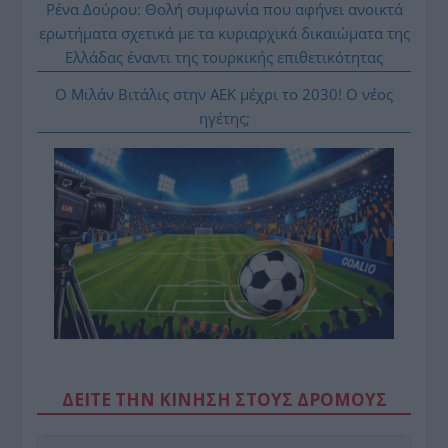
Ρένα Δούρου: Θολή συμφωνία που αφήνει ανοικτά
ερωτήματα σχετικά με τα κυριαρχικά δικαιώματα της
Ελλάδας έναντι της τουρκικής επιθετικότητας
Ο Μιλάν Βιτάλις στην ΑΕΚ μέχρι το 2030! Ο νέος
ηγέτης;
ΔΕΙΤΕ ΤΗΝ ΚΙΝΗΣΗ ΣΤΟΥΣ ΔΡΌΜΟΥΣ