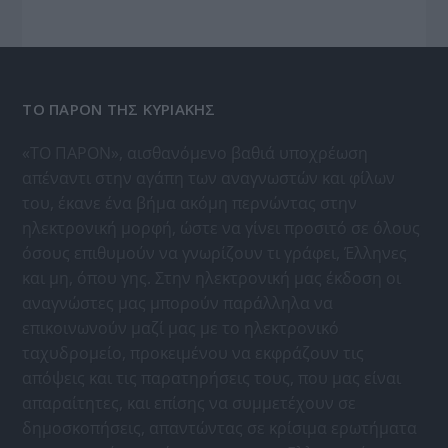
ΤΟ ΠΑΡΟΝ ΤΗΣ ΚΥΡΙΑΚΗΣ
«ΤΟ ΠΑΡΟΝ», αισθανόμενο βαθιά υποχρέωση
απέναντι στην αγάπη των αναγνωστών και φίλων
του, έκανε ένα βήμα ακόμη περνώντας στην
ηλεκτρονική μορφή, ώστε να γίνει προσιτό σε όλους
όσους επιθυμούν να γνωρίζουν τι γράφει, Έλληνες
και μη, όπου γης. Στην ηλεκτρονική μας έκδοση οι
αναγνώστες μας μπορούν παράλληλα να
επικοινωνούν μαζί μας με το ηλεκτρονικό
ταχυδρομείο, προκειμένου να εκφράζουν τις
απόψεις και τις παρατηρήσεις τους, που μας είναι
απαραίτητες, και επίσης να συμμετέχουν σε
δημοσκοπήσεις, απαντώντας σε κρίσιμα ερωτήματα