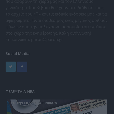
που αφορούν τη χώρα μας και τον Ελληνισμό
γενικότερα. Και βέβαια θα έχουν στη διάθεσή τους
το αρχείο του «Π» και τις ειδικές εκδόσεις μας και τα
αφιερώματα. Είναι διαθέσιμος ένας μεγάλος αριθμός
φύλλων απο την πολύχρονη παρουσία του εντύπου
στο χώρο της ενημέρωσης. Καλή ανάγνωση!
Επικοινωνία:
paron@paron.gr
Social Media
ΤΕΛΕΥΤΑΙΑ ΝΕΑ
ΥΠΟΥΡΓΕΙΟ ΕΞΩ(ΦΡΕΝ)ΙΚΩΝ