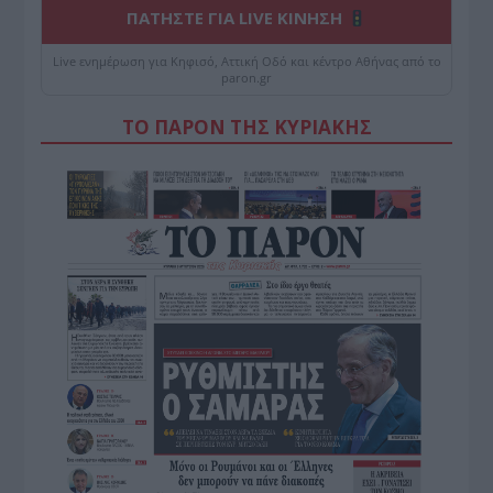
ΠΑΤΗΣΤΕ ΓΙΑ LIVE ΚΙΝΗΣΗ
Live ενημέρωση για Κηφισό, Αττική Οδό και κέντρο Αθήνας από το
paron.gr
ΤΟ ΠΑΡΟΝ ΤΗΣ ΚΥΡΙΑΚΗΣ