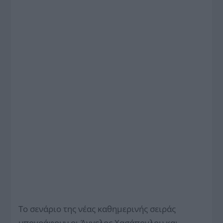
Το σενάριο της νέας καθημερινής σειράς
υπογράφουν οι Άγγελος Χασάπογλου και