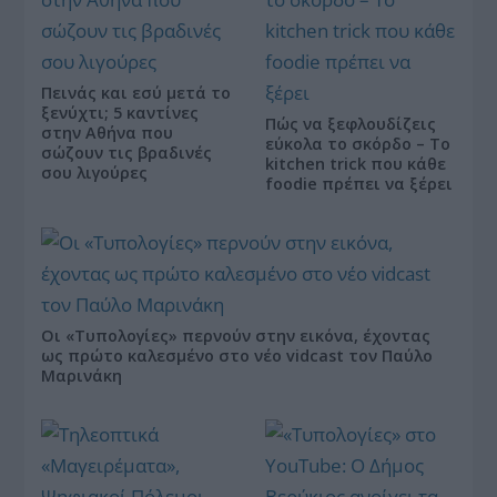
Πεινάς και εσύ μετά το
ξενύχτι; 5 καντίνες
Πώς να ξεφλουδίζεις
στην Αθήνα που
εύκολα το σκόρδο – Το
σώζουν τις βραδινές
kitchen trick που κάθε
σου λιγούρες
foodie πρέπει να ξέρει
Οι «Τυπολογίες» περνούν στην εικόνα, έχοντας
ως πρώτο καλεσμένο στο νέο vidcast τον Παύλο
Μαρινάκη