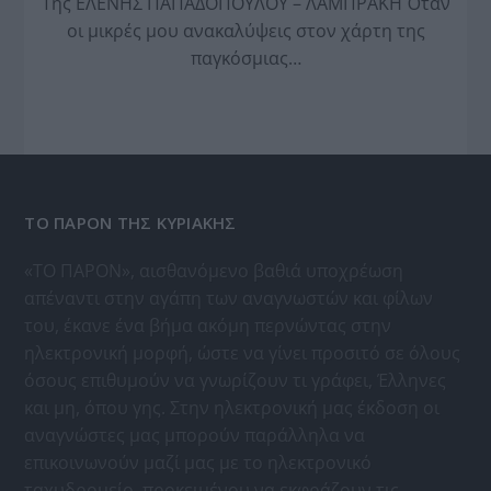
Της ΕΛΕΝΗΣ ΠΑΠΑΔΟΠΟΥΛΟΥ – ΛΑΜΠΡΑΚΗ Όταν
οι μικρές μου ανακαλύψεις στον χάρτη της
παγκόσμιας…
ΤΟ ΠΑΡΟΝ ΤΗΣ ΚΥΡΙΑΚΗΣ
«ΤΟ ΠΑΡΟΝ», αισθανόμενο βαθιά υποχρέωση
απέναντι στην αγάπη των αναγνωστών και φίλων
του, έκανε ένα βήμα ακόμη περνώντας στην
ηλεκτρονική μορφή, ώστε να γίνει προσιτό σε όλους
όσους επιθυμούν να γνωρίζουν τι γράφει, Έλληνες
και μη, όπου γης. Στην ηλεκτρονική μας έκδοση οι
αναγνώστες μας μπορούν παράλληλα να
επικοινωνούν μαζί μας με το ηλεκτρονικό
ταχυδρομείο, προκειμένου να εκφράζουν τις