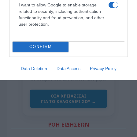
I want to allow Google to enable storage
related to security, including authentication
functionality and fraud prevention, and other
user protection.
CONFIRM
της Ζωής μας
Οι άνθρωποι, οι αυθεντικές ιστορίες,
Data Deletion
Data Access
Privacy Policy
το ελληνικό καλοκαίρι και ένας
πολιτισμός που μας ενώνει κάθε μέρα.
ΌΣΑ ΧΡΕΙΆΖΕΣΑΙ
ΓΙΑ ΤΟ ΚΑΛΟΚΑΊΡΙ ΣΟΥ →
ΡΟΗ ΕΙΔΗΣΕΩΝ