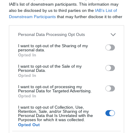
IAB’s list of downstream participants. This information may
VIDCASTS
also be disclosed by us to third parties on the
IAB’s List of
Downstream Participants
that may further disclose it to other
third parties.
ΠΑΥΛΟΣ ΜΑΡΙΝΑΚΗΣ: «ΔΕΝ ΗΘΕΛΑ ΝΑ ΑΦΗΣΩ ΣΤΟΝ
ΕΠΟΜΕΝΟ ΜΙΑ ΚΑΥΤΗ ΠΑΤΑΤΑ»
Please note that this website/app uses one or more Google
Personal Data Processing Opt Outs
Ο κυβερνητικός εκπρόσωπος,
services and may gather and store information including but
not limited to your visit or usage behaviour. You may click to
I want to opt-out of the Sharing of my
Παύλος Μαρινάκης, ανοίγει τα
personal data.
grant or deny consent to Google and its third-party tags to
χαρτιά του στις «Τυπολογίες»
Opted In
use your data for below specified purposes in below Google
σε ένα vidcast που μιλάει για
consent section.
I want to opt-out of the Sale of my
τις μεγάλες τομές στον χώρο
Personal Data.
Opted In
των Μέσων Μαζικής
Ενημέρωσης. Σε μια εφ’ όλης της ύλης
I want to opt-out of processing my
Personal Data for Targeted Advertising.
συνέντευξη στον Βασίλη Κουφόπουλο, αναλύει
Opted In
το χρονοδιάγραμμα για τις περιφερειακές και
ραδιοφωνικές άδειες, το πακέτο στήριξης των 80
I want to opt-out of Collection, Use,
Retention, Sale, and/or Sharing of my
εκατομμυρίων ευρώ για τον Τύπο, αλλά και την
Personal Data that Is Unrelated with the
Purposes for which it was collected.
πρωτοβουλία για την άρση της ανωνυμίας στο
Opted Out
διαδίκτυο.