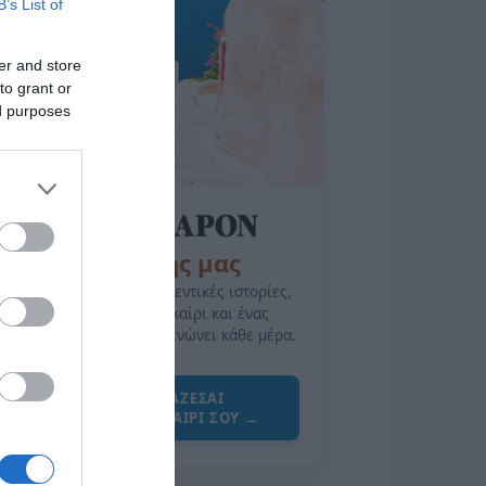
B’s List of
er and store
to grant or
ed purposes
της Ζωής μας
Οι άνθρωποι, οι αυθεντικές ιστορίες,
το ελληνικό καλοκαίρι και ένας
πολιτισμός που μας ενώνει κάθε μέρα.
ΌΣΑ ΧΡΕΙΆΖΕΣΑΙ
ΓΙΑ ΤΟ ΚΑΛΟΚΑΊΡΙ ΣΟΥ →