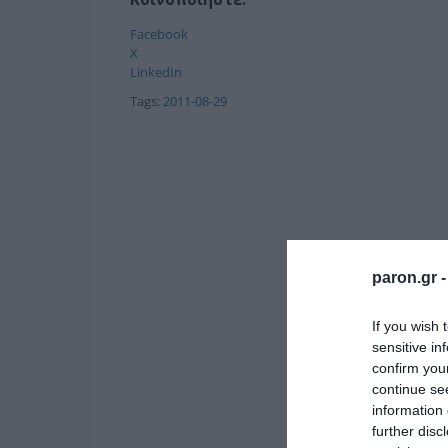
Facebook
X
LinkedIn
Tags:
2011-08-29
paron.gr 
If you wish 
sensitive in
confirm you
continue se
information 
further disc