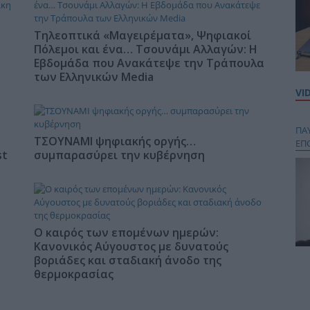
Τηλεοπτικά «Μαγειρέματα», Ψηφιακοί
Πόλεμοι και ένα… Τσουνάμι Αλλαγών: Η
Εβδομάδα που Ανακάτεψε την Τράπουλα
των Ελληνικών Media
VI
ΠΑ
ΤΣΟΥΝΑΜΙ ψηφιακής οργής…
ΕΠ
st
συμπαρασύρει την κυβέρνηση
Ο καιρός των επομένων ημερών:
Κανονικός Αύγουστος με δυνατούς
βοριάδες και σταδιακή άνοδο της
Κου
θερμοκρασίας
περ
στή
και