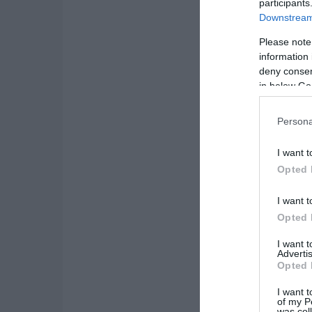
participants
Downstream 
Please note
information 
deny consent
in below Go
Persona
I want t
Opted 
I want t
Opted 
I want 
Advertis
Opted 
I want t
of my P
was col