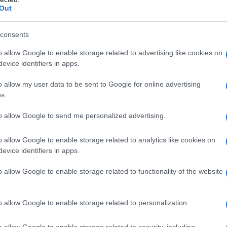
ΡΟ
Out
ΤΟ 
consents
ΝΔ
Προ
o allow Google to enable storage related to advertising like cookies on
evice identifiers in apps.
Αντ
ελλ
o allow my user data to be sent to Google for online advertising
Η Ν
s.
Τι 
to allow Google to send me personalized advertising.
μω
Πώς
o allow Google to enable storage related to analytics like cookies on
δι
evice identifiers in apps.
o allow Google to enable storage related to functionality of the website
o allow Google to enable storage related to personalization.
o allow Google to enable storage related to security, including