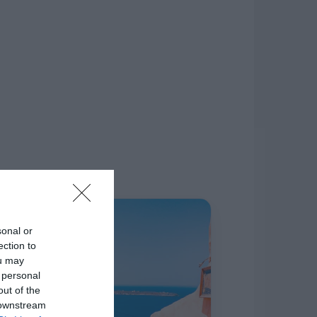
δίκτυο.
Η ΣΤΗΛΗ ΜΑΣ
sonal or
ection to
ou may
 personal
out of the
 downstream