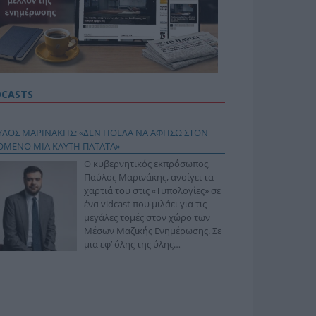
DCASTS
ΥΛΟΣ ΜΑΡΙΝΑΚΗΣ: «ΔΕΝ ΗΘΕΛΑ ΝΑ ΑΦΗΣΩ ΣΤΟΝ
ΟΜΕΝΟ ΜΙΑ ΚΑΥΤΗ ΠΑΤΑΤΑ»
Ο κυβερνητικός εκπρόσωπος,
Παύλος Μαρινάκης, ανοίγει τα
χαρτιά του στις «Τυπολογίες» σε
ένα vidcast που μιλάει για τις
μεγάλες τομές στον χώρο των
Μέσων Μαζικής Ενημέρωσης. Σε
μια εφ’ όλης της ύλης
συνέντευξη στον Βασίλη
φόπουλο, αναλύει το χρονοδιάγραμμα για τις
ιφερειακές και ραδιοφωνικές άδειες, το πακέτο
ριξης των 80 εκατομμυρίων ευρώ για τον Τύπο, αλλά
 την πρωτοβουλία για την άρση της ανωνυμίας στο