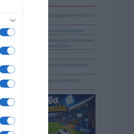
Η ΕΙΔΗΣΕΩΝ
ΠΑΡΟΝ: Ρυθμιστής ο Αντώνης Σαμαράς – Απειλή για
βληματίζει το κύμα φυγής των συνταξιούχων
ίστροφη μέτρηση για το Μπέρμιγχαμ 2026: Ιστορική
ηνική παρουσία στο Ευρωπαϊκό Στίβου
αυτιλία εκπέμπει «SOS»
πρέπει να κάνετε σε περίπτωση που σας τσιμπήσει
β μέδουσα
 να κάνετε «smart spending» στις φετινές σας
ακοπές