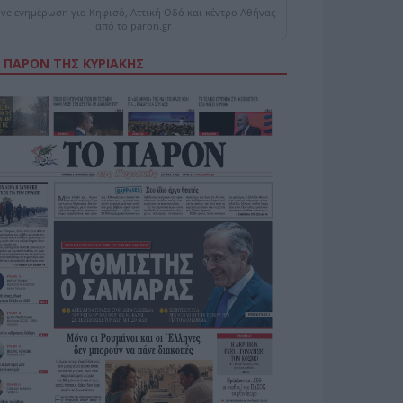
ive ενημέρωση για Κηφισό, Αττική Οδό και κέντρο Αθήνας
από το paron.gr
 ΠΑΡΟΝ ΤΗΣ ΚΥΡΙΑΚΗΣ