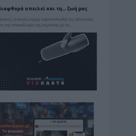
διαφθορά απειλεί και τη… ζωή μας
ληκτη, η κοινή γνώμη παρακολουθεί τις τελευταίες
ες την αποκάλυψη της κο­μπίνας με τα…