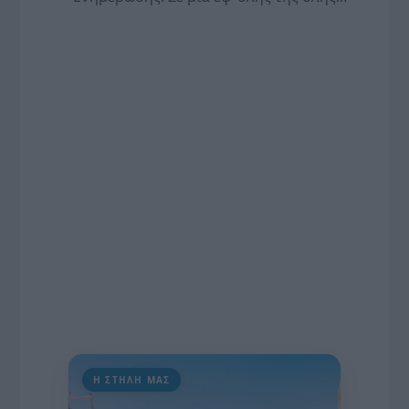
συνέντευξη στον Βασίλη Κουφόπουλο, αναλύει
το χρονοδιάγραμμα για τις περιφερειακές και
ραδιοφωνικές άδειες, το πακέτο στήριξης των 80
εκατομμυρίων ευρώ για τον Τύπο, αλλά και την
πρωτοβουλία για την άρση της ανωνυμίας στο
διαδίκτυο.
Η ΣΤΗΛΗ ΜΑΣ