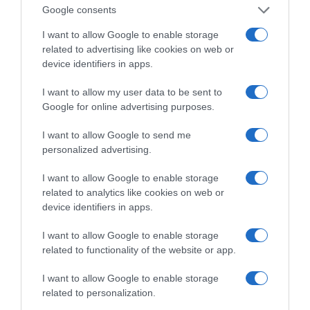
workouts στην
Google consents
παραλία
I want to allow Google to enable storage
related to advertising like cookies on web or
device identifiers in apps.
I want to allow my user data to be sent to
Google for online advertising purposes.
Το snack που έχει τρελάνει το TikTok είναι εδώ!
Πώς να φτιάξεις το πιο crispy γλυκό με 4 υλικά
I want to allow Google to send me
personalized advertising.
I want to allow Google to enable storage
related to analytics like cookies on web or
device identifiers in apps.
I want to allow Google to enable storage
related to functionality of the website or app.
Ξέρουμε ποιο είναι το
Τι να πάρεις μαζί στις
nail trend που θα κάνει
καλοκαιρινές διακοπές
I want to allow Google to enable storage
το μαύρισμά σου να
για να μη σου λείψει
related to personalization.
δείχνει 10 φορές πιο
απολύτως τίποτα
έντονο