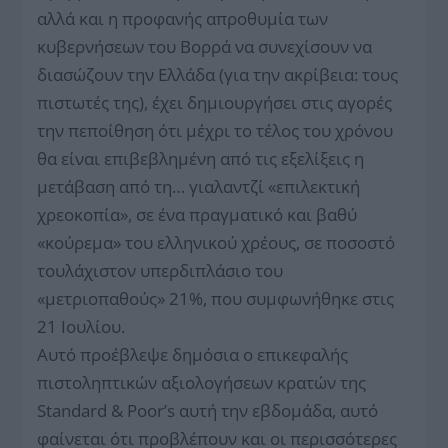
αλλά και η προφανής απροθυμία των
κυβερνήσεων του Βορρά να συνεχίσουν να
διασώζουν την Ελλάδα (για την ακρίβεια: τους
πιστωτές της), έχει δημιουργήσει στις αγορές
την πεποίθηση ότι μέχρι το τέλος του χρόνου
θα είναι επιβεβλημένη από τις εξελίξεις η
μετάβαση από τη… γιαλαντζί «επιλεκτική
χρεοκοπία», σε ένα πραγματικό και βαθύ
«κούρεμα» του ελληνικού χρέους, σε ποσοστό
τουλάχιστον υπερδιπλάσιο του
«μετριοπαθούς» 21%, που συμφωνήθηκε στις
21 Ιουλίου.
Αυτό προέβλεψε δημόσια ο επικεφαλής
πιστοληπτικών αξιολογήσεων κρατών της
Standard & Poor’s αυτή την εβδομάδα, αυτό
φαίνεται ότι προβλέπουν και οι περισσότερες