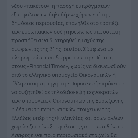
νέου «πακέτου», η παροχή εμπράγματων
εξασφαλίσεων, δηλαδή ενεχύρων επί της
δημόσιας περιουσίας, επανήλθε στο τραπέζι
των ευρωπαϊκών συζητήσεων, ως μια ύστατη
προσπάθεια να διατηρηθεί η ισχύς της
συμφωνίας της 21ης Ιουλίου. Σύμφωνα με
πληροφορίες που διέρρευσαν την Πέμπτη
στους «Financial Times», χωρίς να διαψευσθούν
από το ελληνικό υπουργείο Οικονομικών ή
άλλη επίσημη πηγή, την Παρασκευή επρόκειτο
να συζητηθεί σε τηλεδιάσκεψη τεχνοκρατών
των υπουργείων Οικονομικών της Eυρωζώνης
η δέσμευση περιουσιακών στοιχείων της
Ελλάδας υπέρ της Φινλανδίας και όσων άλλων
χωρών ζητούν εξασφαλίσεις για το νέο δάνειο.
Ασαφές είναι ποια περιουσιακά στοιχεία θα