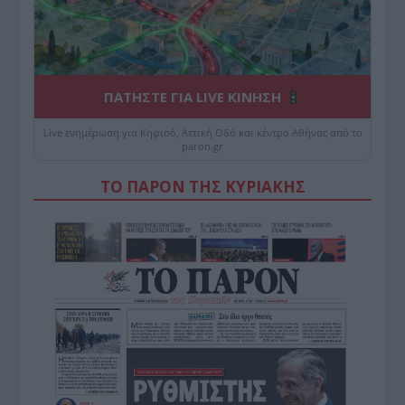
ΠΑΤΗΣΤΕ ΓΙΑ LIVE ΚΙΝΗΣΗ
Live ενημέρωση για Κηφισό, Αττική Οδό και κέντρο Αθήνας από το
paron.gr
ΤΟ ΠΑΡΟΝ ΤΗΣ ΚΥΡΙΑΚΗΣ