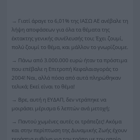
→
Γιατί άραγε το 6,01% της ΙΑΣΩ ΑΕ ανέβαλε τη
λήψη αποφάσεων για όλα τα θέματα της
έκτακτης γενικής συνέλευσής του; Έχει ζουμί,
πολύ ζουμί το θέμα, και μάλλον το γνωρίζουμε.
→
Πάνω από 3.000.000 ευρώ ήταν τα πρόστιμα
που επέβαλε η Επιτροπή Κεφαλαιαγοράς το
2004! Ναι, αλλά πόσα από αυτά πληρώθηκαν
τελικά; Εκεί είναι το θέμα!
→
Βρε, αυτή η ΕΥΔΑΠ, δεν ντράπηκε να
μοιράσει μέρισμα 6 λεπτών ανά μετοχή;
→
Παντού χωμένες αυτές οι τράπεζες! Ακόμα
και στην περίπτωση της Δυναμικής Ζωής έχουν
τεράστια ευθύνη για τον τρόπο με τον οποίο