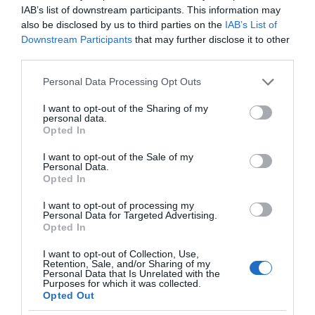
→
Και τώρα μπορούμε να κλάψουμε! Κλιμάκιο
IAB’s list of downstream participants. This information may
also be disclosed by us to third parties on the
IAB’s List of
του Διεθνούς Νομισματικού Ταμείου αναζητά
Downstream Participants
that may further disclose it to other
τις ατέλειες του φοροεισπρακτικού μας
third parties.
μηχανισμού.
Please note that this website/app uses one or more Google
Personal Data Processing Opt Outs
services and may gather and store information including but
→
Σε αμηχανία και η αγορά παραγώγων, η
not limited to your visit or usage behaviour. You may click to
I want to opt-out of the Sharing of my
οποία μάλιστα ακολουθεί και προσπαθεί να
personal data.
grant or deny consent to Google and its third-party tags to
Opted In
προβλέψει την πορεία του Γενικού Δείκτη
use your data for below specified purposes in below Google
consent section.
Τιμών στη spot αγορά.
I want to opt-out of the Sale of my
Personal Data.
Opted In
→
Από τα περίπου 196 δισ. ευρώ που ήταν η
συνολική κεφαλαιοποίηση των 278 εισηγμένων
I want to opt-out of processing my
Personal Data for Targeted Advertising.
εταιρειών του Χρηματιστηρίου το 1999 και
Opted In
παρά την εισαγωγή τόσων ακόμα
I want to opt-out of Collection, Use,
επιχειρήσεων, η σημερινή αγγίζει περίπου τα
Retention, Sale, and/or Sharing of my
Personal Data that Is Unrelated with the
100 δισ.! Αν αυτό δεν ήταν «φούσκα», τι ήταν;
Purposes for which it was collected.
Opted Out
O
Στα 6,168 δισ. ευρώ, έναντι ετήσιου στόχου