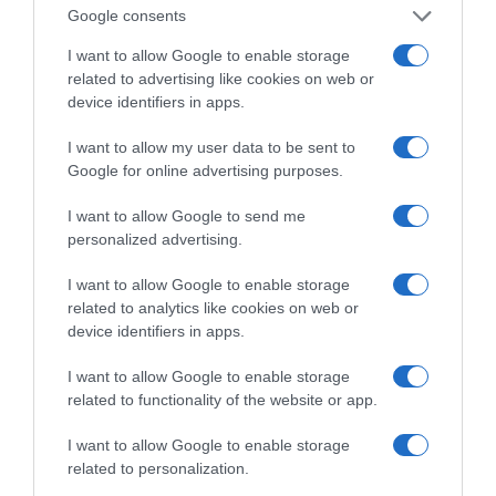
Google consents
8,517, το έλλειμμα του προϋπολογισμού το
I want to allow Google to enable storage
πεντάμηνο Ιανουαρίου – Μαΐου 2005!
related to advertising like cookies on web or
«Πτυσσόμενο» φαίνεται ότι ήταν και αυτό του
device identifiers in apps.
2004. Όσον αφορά τώρα τα χρέη των
I want to allow my user data to be sent to
νοσοκομείων, εκεί κι αν γίνονται αλχημείες…
Google for online advertising purposes.
Πώς αλλιώς να βγουν τα νούμερα;
I want to allow Google to send me
O
Ξεκίνησε τη λειτουργία του ο Μεσολαβητής
personalized advertising.
Τραπεζικών και Επενδυτικών Υπηρεσιών.
I want to allow Google to enable storage
Θέλουμε να πιστεύουμε πως, σε αντίθεση με
related to analytics like cookies on web or
ό,τι συνέβαινε στο παρελθόν, θα είναι μια
device identifiers in apps.
πραγματικά ανεξάρτητη υπηρεσία, που θα
I want to allow Google to enable storage
βοηθά τους καταναλωτές με εξωδικαστικούς
related to functionality of the website or app.
συμβιβασμούς.
I want to allow Google to enable storage
O
Τελικά, τα Διεθνή Λογιστικά Πρότυπα δεν
related to personalization.
επηρέασαν τόσο πολύ τα αποτελέσματα των