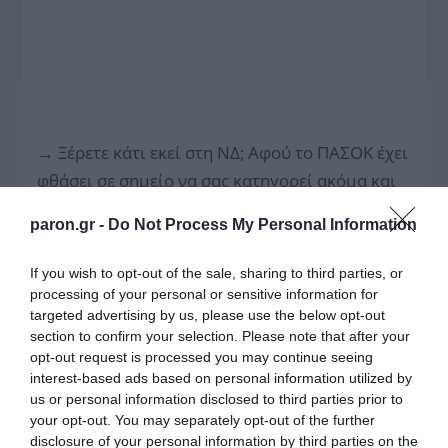
→
Ξέρετε κάτι εκεί στη ΝΔ; Αφού το ΠΑΣΟΚ έχει
φθάσει σε σημείο να σας κατηγορεί ακόμα και
για το σκάνδαλο του Χρηματιστηρίου, πρέπει
paron.gr -
Do Not Process My Personal Information
κάποιοι από εσάς να είναι τουλάχιστον
ανίκανοι! Μήπως ως αντιπολίτευση
If you wish to opt-out of the sale, sharing to third parties, or
λειτουργείτε καλύτερα;
processing of your personal or sensitive information for
targeted advertising by us, please use the below opt-out
→
Είδατε τι σημαίνει να συνεργάζεσαι με
section to confirm your selection. Please note that after your
opt-out request is processed you may continue seeing
ελεγκτικές εταιρείες; Μέσα σε μικρό χρονικό
interest-based ads based on personal information utilized by
διάστημα, ο νέος γενικός της TIM άλλαξε τρεις
us or personal information disclosed to third parties prior to
εταιρείες!
your opt-out. You may separately opt-out of the further
disclosure of your personal information by third parties on the