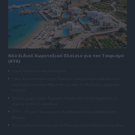
Νέο Ειδικό Χωροταξικό Πλαίσιο για τον Τουρισμό
(ΚΥΑ)
Όσιος Νικάνωρ ο θαυματουργός
Σάκης Αρναούτογλου προς Κομισιόν: «Ακριβότερα τα διόδια από
τους Ευζώνους στην Αθήνα απ’ ό,τι από τις Βρυξέλλες μέχρι την
Ελλάδα»
Βουτιές χωρίς ρίσκο: 8 χρυσές οδηγίες για να απολαμβάνεις το
νερό με απόλυτη ασφάλεια!
ΕΡΤ3 – «Project Περιφέρεια»: Η καλλιέργεια του ροδάκινου στη
Νάουσα
Έτοιμη η Λίμνη Στράτου για το Πανευρωπαϊκό Θαλάσσιου Σκι Νέων