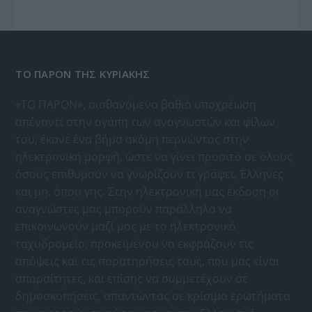
ΤΟ ΠΑΡΟΝ ΤΗΣ ΚΥΡΙΑΚΗΣ
«ΤΟ ΠΑΡΟΝ», αισθανόμενο βαθιά υποχρέωση
απέναντι στην αγάπη των αναγνωστών και φίλων
του, έκανε ένα βήμα ακόμη περνώντας στην
ηλεκτρονική μορφή, ώστε να γίνει προσιτό σε όλους
όσους επιθυμούν να γνωρίζουν τι γράφει, Έλληνες
και μη, όπου γης. Στην ηλεκτρονική μας έκδοση οι
αναγνώστες μας μπορούν παράλληλα να
επικοινωνούν μαζί μας με το ηλεκτρονικό
ταχυδρομείο, προκειμένου να εκφράζουν τις
απόψεις και τις παρατηρήσεις τους, που μας είναι
απαραίτητες, και επίσης να συμμετέχουν σε
δημοσκοπήσεις, απαντώντας σε κρίσιμα ερωτήματα