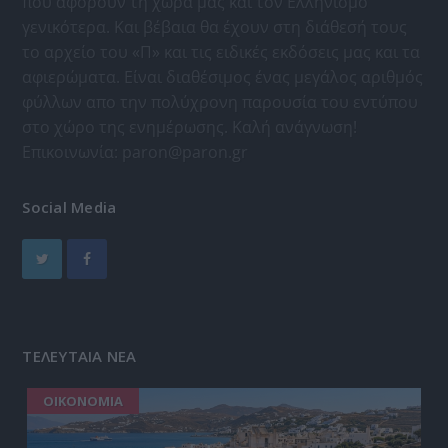
που αφορούν τη χώρα μας και τον Ελληνισμό
γενικότερα. Και βέβαια θα έχουν στη διάθεσή τους
το αρχείο του «Π» και τις ειδικές εκδόσεις μας και τα
αφιερώματα. Είναι διαθέσιμος ένας μεγάλος αριθμός
φύλλων απο την πολύχρονη παρουσία του εντύπου
στο χώρο της ενημέρωσης. Καλή ανάγνωση!
Επικοινωνία:
paron@paron.gr
Social Media
ΤΕΛΕΥΤΑΙΑ ΝΕΑ
ΟΙΚΟΝΟΜΙΑ