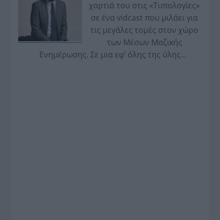
χαρτιά του στις «Τυπολογίες»
σε ένα vidcast που μιλάει για
τις μεγάλες τομές στον χώρο
των Μέσων Μαζικής
Ενημέρωσης. Σε μια εφ’ όλης της ύλης
συνέντευξη στον Βασίλη Κουφόπουλο, αναλύει
το χρονοδιάγραμμα για τις περιφερειακές και
ραδιοφωνικές άδειες, το πακέτο στήριξης των 80
εκατομμυρίων ευρώ για τον Τύπο, αλλά και την
πρωτοβουλία για την άρση της ανωνυμίας στο
διαδίκτυο.