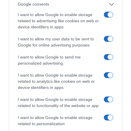
Σωτήρος
Google consents
Ξύπνησαν, αλλά για τους λάθος λόγους…
I want to allow Google to enable storage
related to advertising like cookies on web or
Ορθόδοξοι υπάρχουν και στα Βαλκάνια, κύριοι του
device identifiers in apps.
ΥΠΕΞ!
I want to allow my user data to be sent to
Μεταμόρφωση του Σωτήρος: Τα έθιμα, ο
Google for online advertising purposes.
συμβολισμός και η αλλαγή του καιρού
I want to allow Google to send me
Ήλιος και μάτια: Ο αόρατος κίνδυνος του
personalized advertising.
καλοκαιριού για την όραση
I want to allow Google to enable storage
ΤΟ ΒΙΒΛΙΟ ΣΤΟ “Π”
related to analytics like cookies on web or
device identifiers in apps.
I want to allow Google to enable storage
related to functionality of the website or app.
I want to allow Google to enable storage
related to personalization.