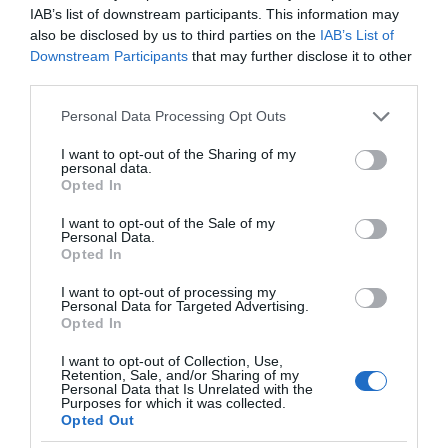
IAB’s list of downstream participants. This information may
also be disclosed by us to third parties on the
IAB’s List of
Downstream Participants
that may further disclose it to other
third parties.
Please note that this website/app uses one or more Google
Personal Data Processing Opt Outs
services and may gather and store information including but
not limited to your visit or usage behaviour. You may click to
I want to opt-out of the Sharing of my
personal data.
grant or deny consent to Google and its third-party tags to
Opted In
use your data for below specified purposes in below Google
consent section.
I want to opt-out of the Sale of my
Personal Data.
Opted In
I want to opt-out of processing my
ΔΙΑΒΑΣΤΕ ΚΑΙ ΤΑ ΠΑΡΑΚΑΤΩ
Personal Data for Targeted Advertising.
Opted In
Ο καιρός των επομένων ημερών: Κανονικός
I want to opt-out of Collection, Use,
Αύγουστος με δυνατούς βοριάδες και σταδιακή
Retention, Sale, and/or Sharing of my
Personal Data that Is Unrelated with the
άνοδο της θερμοκρασίας
Purposes for which it was collected.
Opted Out
LIVE: Η Θεία Λειτουργία της Μεταμορφώσεως του