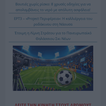
Βουτιές χωρίς ρίσκο: 8 χρυσές οδηγίες για να
απολαμβάνεις το νερό με απόλυτη ασφάλεια!
ΕΡΤ3 – «Project Περιφέρεια»: Η καλλιέργεια του
ροδάκινου στη Νάουσα
Έτοιμη η Λίμνη Στράτου για το Πανευρωπαϊκό
Θαλάσσιου Σκι Νέων
ΔΕΙΤΕ ΤΗΝ ΚΙΝΗΣΗ ΣΤΟΥΣ ΔΡΌΜΟΥΣ