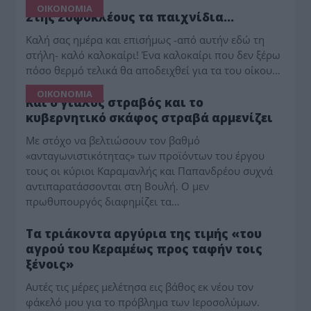
ΟΙΚΟΝΟΜΙΑ
Στης Σοφοκλέους τα παιχνίδια…
Καλή σας ημέρα και επισήμως -από αυτήν εδώ τη
στήλη- καλό καλοκαίρι! Ένα καλοκαίρι που δεν ξέρω
πόσο θερμό τελικά θα αποδειχθεί για τα του οίκου…
ΟΙΚΟΝΟΜΙΑ
Και ο γιαλός στραβός και το
κυβερνητικό σκάφος στραβά αρμενίζει
Με στόχο να βελτιώσουν τον βαθμό
«ανταγωνιστικότητας» των προϊόντων του έργου
τους οι κύριοι Καραμανλής και Παπανδρέου συχνά
αντιπαρατάσσονται στη Βουλή. Ο μεν
πρωθυπουργός διαφημίζει τα…
ΕΚΚΛΗΣΙΑΣΤΙΚΑ
Τα τριάκοντα αργύρια της τιμής «του
αγρού του Κεραμέως προς ταφήν τοις
ξένοις»
Αυτές τις μέρες μελέτησα εις βάθος εκ νέου τον
φάκελό μου για το πρόβλημα των Ιεροσολύμων.