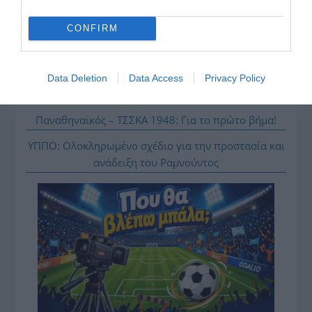
Σε Συμπληγάδες το ΠΑΣΟΚ απέναντι σε Μητσοτάκη,
Τσίπρα και δημοσκοπήσεις
CONFIRM
«Μία κάποια λύσις» η κτηματολογική διαμεσολάβηση
– Κτηματολογικά νέα
Data Deletion
Data Access
Privacy Policy
Κάποιοι εντός ΕΛΑΣ εκθέτουν τον Τσίπρα
Παναθηναϊκός – ΤΣΣΚΑ 1948: Για το πρώτο βήμα!
ΥΠΠΟ: Ολοκληρωμένο σχέδιο για την προστασία και
ανάδειξη του Ραμνούντος