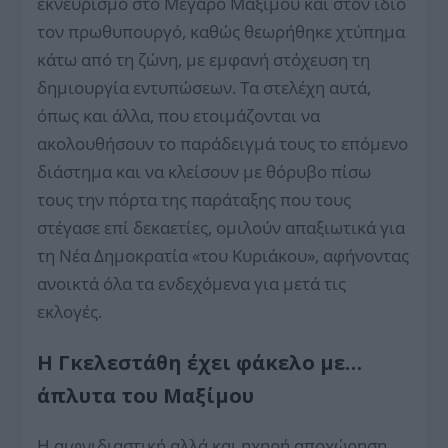
εκνευρισμό στο Μέγαρο Μαξίμου και στον ίδιο
τον πρωθυπουργό, καθώς θεωρήθηκε χτύπημα
κάτω από τη ζώνη, με εμφανή στόχευση τη
δημιουργία εντυπώσεων. Τα στελέχη αυτά,
όπως και άλλα, που ετοιμάζονται να
ακολουθήσουν το παράδειγμά τους το επόμενο
διάστημα και να κλείσουν με θόρυβο πίσω
τους την πόρτα της παράταξης που τους
στέγασε επί δεκαετίες, ομιλούν απαξιωτικά για
τη Νέα Δημοκρατία «του Κυριάκου», αφήνοντας
ανοικτά όλα τα ενδεχόμενα για μετά τις
εκλογές.
Η Γκελεστάθη έχει φάκελο με…
άπλυτα του Μαξίμου
Η αιφνιδιαστική αλλά και ηχηρή αποχώρηση