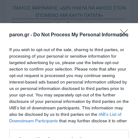
ΠΑΥΛΟΣ ΜΑΡΙΝΑΚΗΣ: «ΔΕΝ ΗΘΕΛΑ ΝΑ ΑΦΗΣΩ ΣΤΟΝ
ΕΠΟΜΕΝΟ ΜΙΑ ΚΑΥΤΗ ΠΑΤΑΤΑ»
Ο κυβερνητικός εκπρόσωπος,
Παύλος Μαρινάκης, ανοίγει τα
paron.gr -
Do Not Process My Personal Information
χαρτιά του στις «Τυπολογίες»
σε ένα vidcast που μιλάει για
If you wish to opt-out of the sale, sharing to third parties, or
τις μεγάλες τομές στον χώρο
processing of your personal or sensitive information for
των Μέσων Μαζικής
targeted advertising by us, please use the below opt-out
section to confirm your selection. Please note that after your
Ενημέρωσης. Σε μια εφ’ όλης της ύλης
opt-out request is processed you may continue seeing
συνέντευξη στον Βασίλη Κουφόπουλο, αναλύει
interest-based ads based on personal information utilized by
το χρονοδιάγραμμα για τις περιφερειακές και
us or personal information disclosed to third parties prior to
ραδιοφωνικές άδειες, το πακέτο στήριξης των 80
your opt-out. You may separately opt-out of the further
εκατομμυρίων ευρώ για τον Τύπο, αλλά και την
disclosure of your personal information by third parties on the
IAB’s list of downstream participants. This information may
πρωτοβουλία για την άρση της ανωνυμίας στο
also be disclosed by us to third parties on the
IAB’s List of
διαδίκτυο.
Downstream Participants
that may further disclose it to other
third parties.
Please note that this website/app uses one or more Google