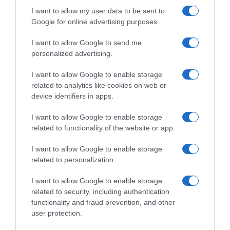
I want to allow my user data to be sent to
Google for online advertising purposes.
I want to allow Google to send me
personalized advertising.
της Ζωής μας
I want to allow Google to enable storage
Οι άνθρωποι, οι αυθεντικές ιστορίες,
related to analytics like cookies on web or
το ελληνικό καλοκαίρι και ένας
device identifiers in apps.
πολιτισμός που μας ενώνει κάθε μέρα.
I want to allow Google to enable storage
related to functionality of the website or app.
ΌΣΑ ΧΡΕΙΆΖΕΣΑΙ
ΓΙΑ ΤΟ ΚΑΛΟΚΑΊΡΙ ΣΟΥ →
I want to allow Google to enable storage
related to personalization.
ΡΟΗ ΕΙΔΗΣΕΩΝ
I want to allow Google to enable storage
related to security, including authentication
functionality and fraud prevention, and other
Μεταμόρφωση του Σωτήρος: Τα έθιμα, ο
user protection.
συμβολισμός και η αλλαγή του καιρού