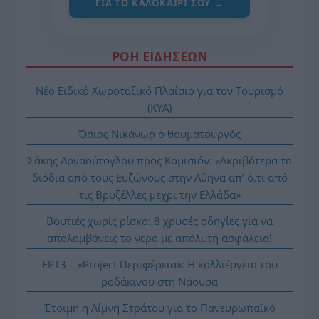
ΓΙΑ ΤΟ ΚΑΛΟΚΑΊΡΙ ΣΟΥ →
ΡΟΗ ΕΙΔΗΣΕΩΝ
Νέο Ειδικό Χωροταξικό Πλαίσιο για τον Τουρισμό
(ΚΥΑ)
Όσιος Νικάνωρ ο θαυματουργός
Σάκης Αρναούτογλου προς Κομισιόν: «Ακριβότερα τα
διόδια από τους Ευζώνους στην Αθήνα απ’ ό,τι από
τις Βρυξέλλες μέχρι την Ελλάδα»
Βουτιές χωρίς ρίσκο: 8 χρυσές οδηγίες για να
απολαμβάνεις το νερό με απόλυτη ασφάλεια!
ΕΡΤ3 – «Project Περιφέρεια»: Η καλλιέργεια του
ροδάκινου στη Νάουσα
Έτοιμη η Λίμνη Στράτου για το Πανευρωπαϊκό