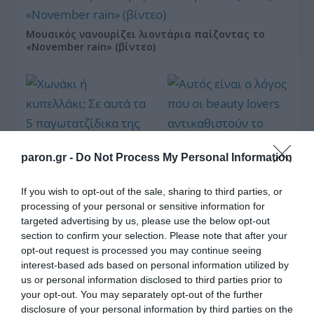
Μουσικός νανουρίζει λιοντάρια παίζοντας το
«November rain» (βίντεο)
paron.gr -
Do Not Process My Personal Information
Χωνάκι ή κυπελλάκι; Σε
Αυτός είναι ο λόγος
If you wish to opt-out of the sale, sharing to third parties, or
αυτά τα 5
που οι beauty lovers
processing of your personal or sensitive information for
παγωτατζίδικα της
αντικαθιστούν το
Αθήνας η απάντηση
μαύρο μολύβι με καφέ
targeted advertising by us, please use the below opt-out
είναι…και τα δύο!
το καλοκαίρι
section to confirm your selection. Please note that after your
opt-out request is processed you may continue seeing
interest-based ads based on personal information utilized by
us or personal information disclosed to third parties prior to
your opt-out. You may separately opt-out of the further
Αυτά είναι τα 4 prints στα μαγιό που θα βλέπεις
disclosure of your personal information by third parties on the