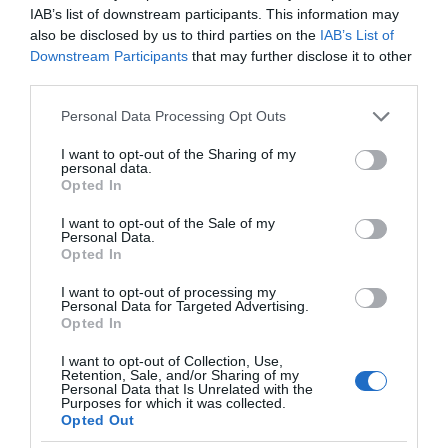
σε κάθε παραλία φέτος!
IAB’s list of downstream participants. This information may
also be disclosed by us to third parties on the
IAB’s List of
Downstream Participants
that may further disclose it to other
third parties.
Please note that this website/app uses one or more Google
Personal Data Processing Opt Outs
services and may gather and store information including but
not limited to your visit or usage behaviour. You may click to
I want to opt-out of the Sharing of my
personal data.
grant or deny consent to Google and its third-party tags to
Opted In
use your data for below specified purposes in below Google
Πεινάς και εσύ μετά το
consent section.
ξενύχτι; 5 καντίνες
I want to opt-out of the Sale of my
Πώς να ξεφλουδίζεις
Personal Data.
στην Αθήνα που
εύκολα το σκόρδο – Το
Opted In
σώζουν τις βραδινές
kitchen trick που κάθε
σου λιγούρες
foodie πρέπει να ξέρει
I want to opt-out of processing my
Personal Data for Targeted Advertising.
Opted In
I want to opt-out of Collection, Use,
Retention, Sale, and/or Sharing of my
Personal Data that Is Unrelated with the
Purposes for which it was collected.
Opted Out
Οι «Τυπολογίες» περνούν στην εικόνα, έχοντας
ως πρώτο καλεσμένο στο νέο vidcast τον Παύλο