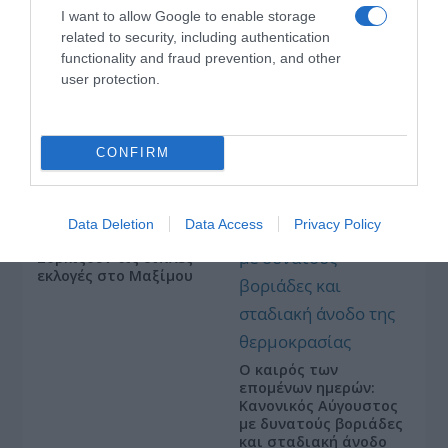
I want to allow Google to enable storage
related to security, including authentication
functionality and fraud prevention, and other
user protection.
ΤΣΟΥΝΑΜΙ ψηφιακής οργής… συμπαρασύρει την
κυβέρνηση
CONFIRM
Data Deletion
Data Access
Privacy Policy
Ξορκίζουν τις διπλές
εκλογές στο Μαξίμου
Ο καιρός των
επομένων ημερών:
Κανονικός Αύγουστος
με δυνατούς βοριάδες
και σταδιακή άνοδο