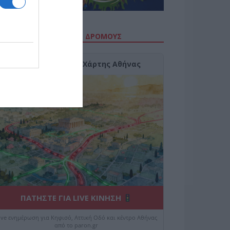
ΙΤΕ ΤΗΝ ΚΙΝΗΣΗ ΣΤΟΥΣ ΔΡΌΜΟΥΣ
Κίνηση Τώρα: Live Χάρτης Αθήνας
ΠΑΤΗΣΤΕ ΓΙΑ LIVE ΚΙΝΗΣΗ
ive ενημέρωση για Κηφισό, Αττική Οδό και κέντρο Αθήνας
από το paron.gr