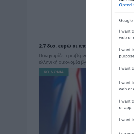
Opted 
Google 
I want t
web or d
ΤΟ ΠΑΡΟΝ ΤΗΣ ΚΥΡΙΑΚΗΣ
2,7 δισ. ευρώ οι απλήρωτοι λογαριασμ
I want t
Πανηγυρίζει η κυβέρνηση ότι ο δανεισμός τη
purpose
ελληνική οικονομία βγήκε στο ξέφωτο και πλ
I want 
ΚΟΙΝΩΝΙΑ
I want t
web or d
I want t
or app.
I want t
I want t