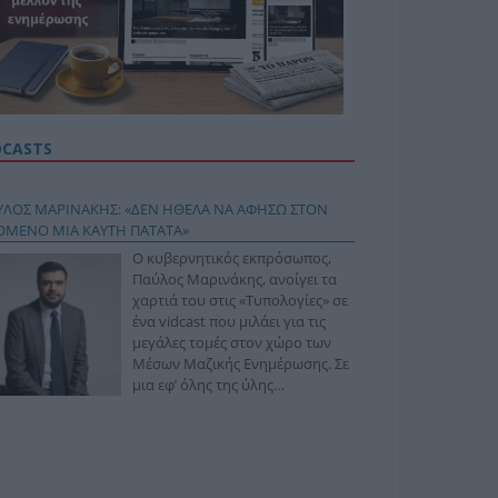
DCASTS
ΥΛΟΣ ΜΑΡΙΝΑΚΗΣ: «ΔΕΝ ΗΘΕΛΑ ΝΑ ΑΦΗΣΩ ΣΤΟΝ
ΟΜΕΝΟ ΜΙΑ ΚΑΥΤΗ ΠΑΤΑΤΑ»
Ο κυβερνητικός εκπρόσωπος,
Παύλος Μαρινάκης, ανοίγει τα
χαρτιά του στις «Τυπολογίες» σε
ένα vidcast που μιλάει για τις
μεγάλες τομές στον χώρο των
Μέσων Μαζικής Ενημέρωσης. Σε
μια εφ’ όλης της ύλης
συνέντευξη στον Βασίλη
φόπουλο, αναλύει το χρονοδιάγραμμα για τις
ιφερειακές και ραδιοφωνικές άδειες, το πακέτο
ριξης των 80 εκατομμυρίων ευρώ για τον Τύπο, αλλά
 την πρωτοβουλία για την άρση της ανωνυμίας στο