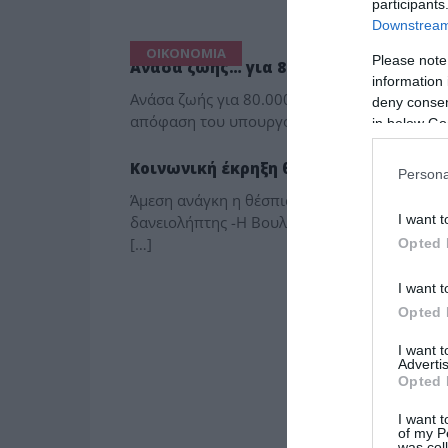
participants
Downstream 
ΟΙΚΟΝΟΜΙΑ
Please note
Ανάσα ζωής… για 80.000 δανειολήπτε
information 
Ανάσα ζωής για 80.000 δανειολήπτες του πρ
deny consent
απόφαση του υπουργού Εργασίας, παρατείνετα
in below Go
ΤΟ ΠΑΡΟΝ ΤΗΣ ΚΥΡΙΑΚΗΣ
Κοινωνική έκρηξη θα φέρουν οι πλεισ
Persona
Άμεση ανάγκη η θέσπιση δικαστικής διαμεσολ
I want t
δανειολήπτης -Η Βουλή αποφασίζει για την 
[…]
Opted 
I want t
Opted 
I want 
Advertis
Opted 
I want t
of my P
was col