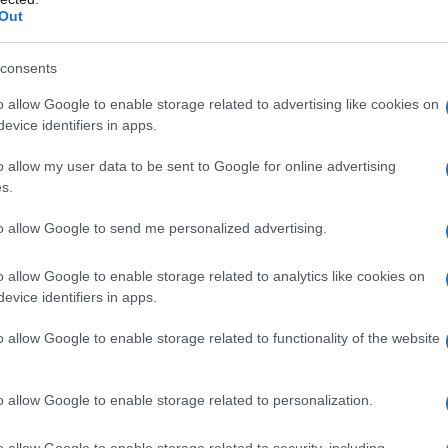
ΡΟ
Out
ΝΔ:
consents
Χάν
o allow Google to enable storage related to advertising like cookies on
LIV
evice identifiers in apps.
Σω
οί στη ΔΕΗ!
Ξύπ
o allow my user data to be sent to Google for online advertising
ς Ελλάδας με αρνητικό επιτόκιο αποδεικνύει πως η
s.
Παν
έον η ανάπτυξη παίρνει τα […]
ΟΑ
to allow Google to send me personalized advertising.
GSI
o allow Google to enable storage related to analytics like cookies on
evice identifiers in apps.
o allow Google to enable storage related to functionality of the website
o allow Google to enable storage related to personalization.
o allow Google to enable storage related to security, including