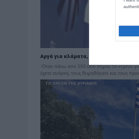
authenti
Αργά για κλάματα, κύριοι του ΣΕΒ…
-Όταν πάνω από 500.000 πήραν το «τρένο για 
έχετε ανάγκη, τους θυμηθήκατε και τους προ
ΤΟ ΠΑΡΟΝ ΤΗΣ ΚΥΡΙΑΚΗΣ