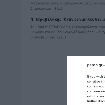
Μεταναστευτικού ανεβάζουν σταθερά τον δεί
Δημοκρατίας. Η […]
ΤΟ ΠΑΡΟΝ ΤΗΣ ΚΥΡΙΑΚΗΣ
Ν. Στραβελάκης: Όταν οι νικητές δεν
Του ΝΙΚΟΥ ΣΤΡΑΒΕΛΑΚΗ, Οικονομολόγου του
Ξαφνικά και εν μέσω σκανδάλων (Ελληνικό, τ
συσκέψεων για τη […]
paron.gr 
If you wish 
sensitive in
confirm you
continue se
information 
further disc