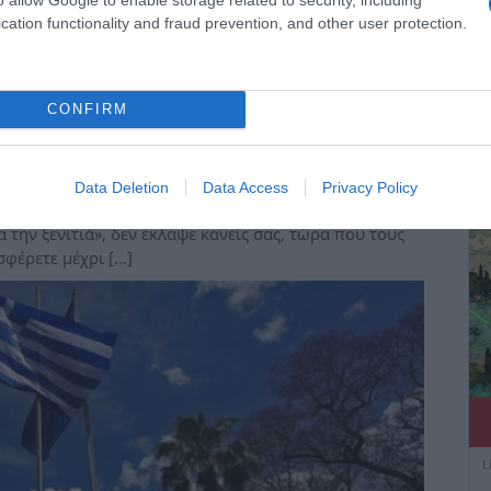
cation functionality and fraud prevention, and other user protection.
ΔΕ
CONFIRM
Data Deletion
Data Access
Privacy Policy
την ξενιτιά», δεν έκλαψε κανείς σας, τώρα που τους
σφέρετε μέχρι […]
L