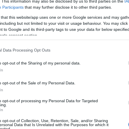
. This information may also be disclosed by us to third parties on the
IA
Participants
that may further disclose it to other third parties.
 that this website/app uses one or more Google services and may gath
ς του πρώην ΟΕΚ
including but not limited to your visit or usage behaviour. You may click 
ώην Οργανισμού Εργατικής Κατοικίας (ΟΕΚ): Με
 to Google and its third-party tags to use your data for below specifi
ι μέχρι τις 30 Ιουνίου η ρύθμιση των οφειλών […]
ogle consent section.
τηριασμοί
l Data Processing Opt Outs
άβησης για να μην είναι απροστάτευτος ο
o opt-out of the Sharing of my personal data.
προστασία της πρώτης κατοικίας -Υπόγραψε τώρα για
In
o opt-out of the Sale of my Personal Data.
In
to opt-out of processing my Personal Data for Targeted
ing.
In
o opt-out of Collection, Use, Retention, Sale, and/or Sharing
ersonal Data that Is Unrelated with the Purposes for which it
lected.