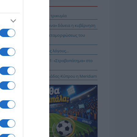
Η ΕΙΔΗΣΕΩΝ
 Απ’ έξω νηνεμία και… μέσα τρικυμία
ει το στοίχημα με τα «κόκκινα» δάνεια η κυβέρνηση
E: Η Θεία Λειτουργία της Μεταμορφώσεως του
τήρος
νησαν, αλλά για τους λάθος λόγους…
αθηναϊκός – ΤΣΣΚΑ 1948 1-1: «Στραβοπάτημα» στο
ΚΑ
: Στο έργο διασύνδεσης Ελλάδας-Κύπρου η Meridiam