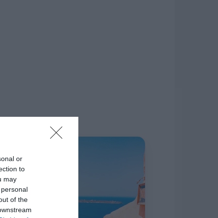
δίκτυο.
Η ΣΤΗΛΗ ΜΑΣ
sonal or
ection to
ou may
 personal
out of the
 downstream