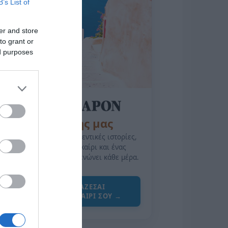
B’s List of
er and store
to grant or
ed purposes
της Ζωής μας
Οι άνθρωποι, οι αυθεντικές ιστορίες,
το ελληνικό καλοκαίρι και ένας
πολιτισμός που μας ενώνει κάθε μέρα.
ΌΣΑ ΧΡΕΙΆΖΕΣΑΙ
ΓΙΑ ΤΟ ΚΑΛΟΚΑΊΡΙ ΣΟΥ →