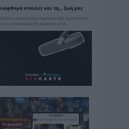
διαφθορά απειλεί και τη… ζωή μας
ληκτη, η κοινή γνώμη παρακολουθεί τις τελευταίες
ες την αποκάλυψη της κο­μπίνας με τα…