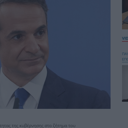
VI
ΠΑ
ΕΠ
Κου
περ
στή
τητας της κυβέρνησης στο ζήτημα του
και