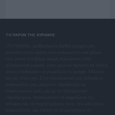
ΤΟ ΠΑΡΟΝ ΤΗΣ ΚΥΡΙΑΚΗΣ
«ΤΟ ΠΑΡΟΝ», αισθανόμενο βαθιά υποχρέωση
απέναντι στην αγάπη των αναγνωστών και φίλων
του, έκανε ένα βήμα ακόμη περνώντας στην
ηλεκτρονική μορφή, ώστε να γίνει προσιτό σε όλους
όσους επιθυμούν να γνωρίζουν τι γράφει, Έλληνες
και μη, όπου γης. Στην ηλεκτρονική μας έκδοση οι
αναγνώστες μας μπορούν παράλληλα να
επικοινωνούν μαζί μας με το ηλεκτρονικό
ταχυδρομείο, προκειμένου να εκφράζουν τις
απόψεις και τις παρατηρήσεις τους, που μας είναι
απαραίτητες, και επίσης να συμμετέχουν σε