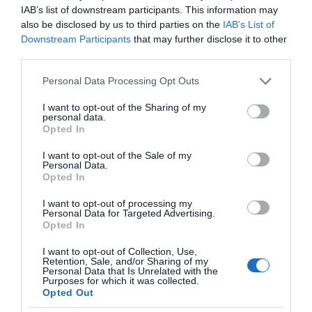
IAB’s list of downstream participants. This information may
also be disclosed by us to third parties on the
IAB’s List of
Downstream Participants
that may further disclose it to other
third parties.
Please note that this website/app uses one or more Google
της Ζωής μας
Personal Data Processing Opt Outs
services and may gather and store information including but
Οι άνθρωποι, οι αυθεντικές ιστορίες,
not limited to your visit or usage behaviour. You may click to
I want to opt-out of the Sharing of my
personal data.
το ελληνικό καλοκαίρι και ένας
grant or deny consent to Google and its third-party tags to
Opted In
πολιτισμός που μας ενώνει κάθε μέρα.
use your data for below specified purposes in below Google
consent section.
I want to opt-out of the Sale of my
Personal Data.
ΌΣΑ ΧΡΕΙΆΖΕΣΑΙ
Opted In
ΓΙΑ ΤΟ ΚΑΛΟΚΑΊΡΙ ΣΟΥ →
I want to opt-out of processing my
Personal Data for Targeted Advertising.
Opted In
ΡΟΗ ΕΙΔΗΣΕΩΝ
I want to opt-out of Collection, Use,
Retention, Sale, and/or Sharing of my
10 Αυγούστου: Η ημέρα που η πίστη νίκησε τον
Personal Data that Is Unrelated with the
Purposes for which it was collected.
πλούτο – Η συγκλονιστική ιστορία του Αγίου
Opted Out
Λαυρεντίου