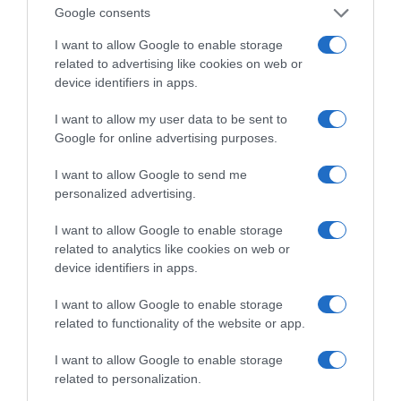
Google consents
Ασφαλές καλοκαίρι: Όλα όσα πρέπει να προσέξεις
I want to allow Google to enable storage
ΡΥΘΜΙΣΤΗΣ ο Σαμαράς
related to advertising like cookies on web or
device identifiers in apps.
Πύρινη κόλαση και νεοφιλελεύθερος παραλογισμός
– Του Ν. Στραβελάκη
I want to allow my user data to be sent to
Google for online advertising purposes.
Γ. Μαντζουράκης στο “Π”: Η ελπίδα πεθαίνει
τελευταία
I want to allow Google to send me
personalized advertising.
Χρ. Τσιλώνης: Συνεχής αγώνας μέχρι τη δικαίωση
I want to allow Google to enable storage
related to analytics like cookies on web or
device identifiers in apps.
I want to allow Google to enable storage
related to functionality of the website or app.
I want to allow Google to enable storage
related to personalization.