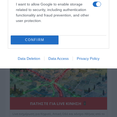
I want to allow Google to enable storage
related to security, including authentication
ΔΕΙΤΕ ΤΗΝ ΚΙΝΗΣΗ ΣΤΟΥΣ ΔΡΌΜΟΥΣ
functionality and fraud prevention, and other
user protection.
Κίνηση Τώρα: Live Χάρτης Αθήνας
CONFIRM
Data Deletion
Data Access
Privacy Policy
ΠΑΤΗΣΤΕ ΓΙΑ LIVE ΚΙΝΗΣΗ
Live ενημέρωση για Κηφισό, Αττική Οδό και κέντρο Αθήνας από το