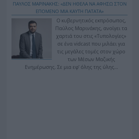
ΠΑΥΛΟΣ ΜΑΡΙΝΑΚΗΣ: «ΔΕΝ ΗΘΕΛΑ ΝΑ ΑΦΗΣΩ ΣΤΟΝ
ΕΠΟΜΕΝΟ ΜΙΑ ΚΑΥΤΗ ΠΑΤΑΤΑ»
Ο κυβερνητικός εκπρόσωπος,
Παύλος Μαρινάκης, ανοίγει τα
χαρτιά του στις «Τυπολογίες»
σε ένα vidcast που μιλάει για
τις μεγάλες τομές στον χώρο
των Μέσων Μαζικής
Ενημέρωσης. Σε μια εφ’ όλης της ύλης
συνέντευξη στον Βασίλη Κουφόπουλο, αναλύει
το χρονοδιάγραμμα για τις περιφερειακές και
ραδιοφωνικές άδειες, το πακέτο στήριξης των 80
εκατομμυρίων ευρώ για τον Τύπο, αλλά και την
πρωτοβουλία για την άρση της ανωνυμίας στο
διαδίκτυο.