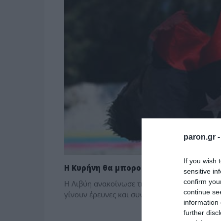
paron.gr 
If you wish 
Η Κυρήνη θα μπορούσε να είναι ένα π
sensitive in
confirm you
Η Λιβύη ανακοίνωσε τη συνεργασία της με την
continue se
γίνουν έρευνες και συντήρηση υφιστάμενων μ
information 
further disc