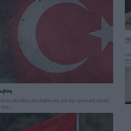
VI
ΠΑ
ΕΠ
Λιβύη
α τις εξελίξεις στη Λιβύη και για την αρνητική τροπή
ι πιο…
Κου
περ
στή
και