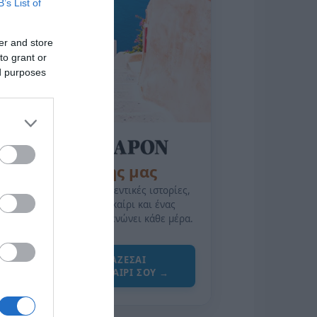
B’s List of
er and store
to grant or
ed purposes
της Ζωής μας
Οι άνθρωποι, οι αυθεντικές ιστορίες,
το ελληνικό καλοκαίρι και ένας
πολιτισμός που μας ενώνει κάθε μέρα.
ΌΣΑ ΧΡΕΙΆΖΕΣΑΙ
ΓΙΑ ΤΟ ΚΑΛΟΚΑΊΡΙ ΣΟΥ →