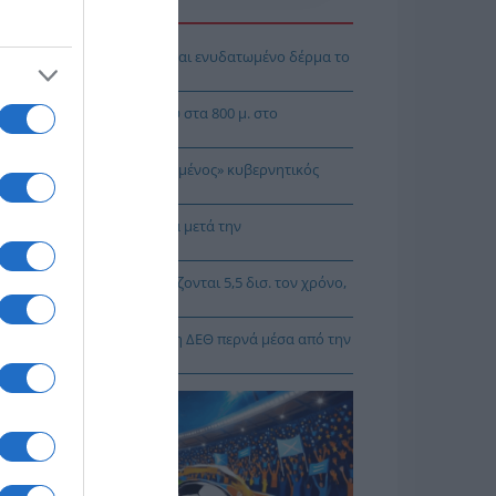
Η ΕΙΔΗΣΕΩΝ
 θα αποκτήσεις λαμπερό και ενυδατωμένο δέρμα το
οκαίρι
μένιο μετάλλιο η Ρούσσου στα 800 μ. στο
γκόσμιο Κ20
Γρηγοράκου: Ένας «πολιτισμένος» κυβερνητικός
άλογος
 Τσιτσίγκος: Η τρομοκρατία μετά την
πομυθοποίησή» της
Κυρίζογλου: Οι δήμοι χρειάζονται 5,5 δισ. τον χρόνο,
 να μην «μπαίνουν μέσα»
Κορκίδης: Ο δρόμος προς τη ΔΕΘ περνά μέσα από την
γματική οικονομία