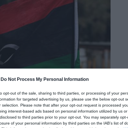
δια
-
Do Not Process My Personal Information
to opt-out of the sale, sharing to third parties, or processing of your per
ρώτο πεδίο συνεργασίας
formation for targeted advertising by us, please use the below opt-out s
r selection. Please note that after your opt-out request is processed y
 Ιταλία και στον τομέα της Αρχαιολογίας, αφού θα
eing interest-based ads based on personal information utilized by us or
νημείων, στο πλαίσιο της μεγάλης...
disclosed to third parties prior to your opt-out. You may separately opt-
losure of your personal information by third parties on the IAB’s list of