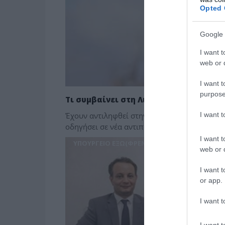
Opted 
Google 
I want t
web or d
I want t
purpose
Τι συμβαίνει στη Λιβύη;
I want 
Έχουν αντιληφθεί στην Αθήνα τι συμβαίνει στ
οδηγήσει σε νέα αντιπαράθεση και εσωτερική
I want t
ΥΠΟΥΡΓΕΙΟ ΕΞΩ(ΦΡΕΝ)ΙΚΩΝ
web or d
I want t
or app.
I want t
I want t