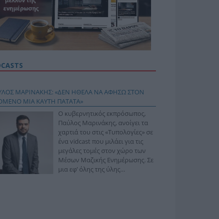
DCASTS
ΥΛΟΣ ΜΑΡΙΝΑΚΗΣ: «ΔΕΝ ΗΘΕΛΑ ΝΑ ΑΦΗΣΩ ΣΤΟΝ
ΟΜΕΝΟ ΜΙΑ ΚΑΥΤΗ ΠΑΤΑΤΑ»
Ο κυβερνητικός εκπρόσωπος,
Παύλος Μαρινάκης, ανοίγει τα
χαρτιά του στις «Τυπολογίες» σε
ένα vidcast που μιλάει για τις
μεγάλες τομές στον χώρο των
Μέσων Μαζικής Ενημέρωσης. Σε
μια εφ’ όλης της ύλης
συνέντευξη στον Βασίλη
φόπουλο, αναλύει το χρονοδιάγραμμα για τις
ιφερειακές και ραδιοφωνικές άδειες, το πακέτο
ριξης των 80 εκατομμυρίων ευρώ για τον Τύπο, αλλά
 την πρωτοβουλία για την άρση της ανωνυμίας στο