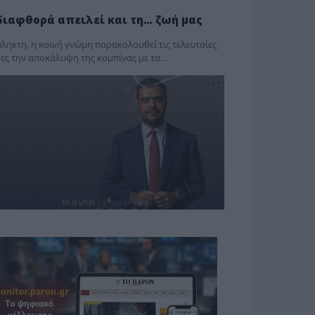
διαφθορά απειλεί και τη… ζωή μας
ληκτη, η κοινή γνώμη παρακολουθεί τις τελευταίες
ες την αποκάλυψη της κο­μπίνας με τα…