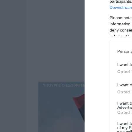
participants
Downstream 
Please note
information 
deny consent
in below Go
Persona
I want t
Opted 
I want t
ΥΠΟΥΡΓΕΙΟ ΕΞΩ(ΦΡΕΝ)ΙΚΩΝ
Opted 
I want 
Advertis
Opted 
I want t
of my P
was col