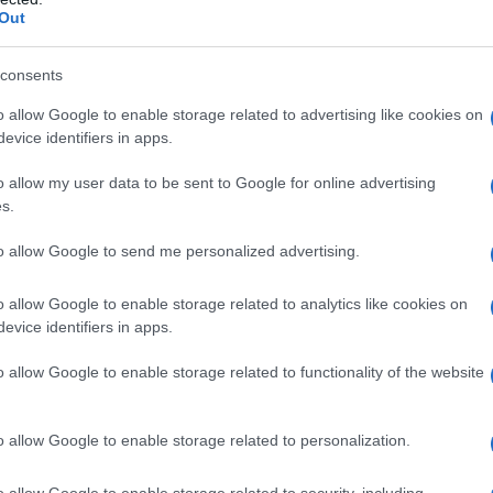
ΡΟ
Out
Πώς
consents
καλ
Αση
o allow Google to enable storage related to advertising like cookies on
Πα
evice identifiers in apps.
Ν. 
o allow my user data to be sent to Google for online advertising
δι
s.
Σπ.
«α
to allow Google to send me personalized advertising.
η Λιβύη; Υπάρχει μια κινητικότητα η οποία μπορεί να
 σύγκρουση στη χώρα της Βόρειας...
Λ. 
για
o allow Google to enable storage related to analytics like cookies on
evice identifiers in apps.
Β. 
πρα
o allow Google to enable storage related to functionality of the website
o allow Google to enable storage related to personalization.
o allow Google to enable storage related to security, including