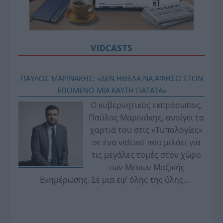
VIDCASTS
ΠΑΥΛΟΣ ΜΑΡΙΝΑΚΗΣ: «ΔΕΝ ΗΘΕΛΑ ΝΑ ΑΦΗΣΩ ΣΤΟΝ
ΕΠΟΜΕΝΟ ΜΙΑ ΚΑΥΤΗ ΠΑΤΑΤΑ»
Ο κυβερνητικός εκπρόσωπος,
Παύλος Μαρινάκης, ανοίγει τα
χαρτιά του στις «Τυπολογίες»
σε ένα vidcast που μιλάει για
τις μεγάλες τομές στον χώρο
των Μέσων Μαζικής
Ενημέρωσης. Σε μια εφ’ όλης της ύλης
συνέντευξη στον Βασίλη Κουφόπουλο, αναλύει
το χρονοδιάγραμμα για τις περιφερειακές και
ραδιοφωνικές άδειες, το πακέτο στήριξης των 80