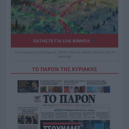
ΠΑΤΗΣΤΕ ΓΙΑ LIVE ΚΙΝΗΣΗ
Live ενημέρωση για Κηφισό, Αττική Οδό και κέντρο Αθήνας από το
paron.gr
ΤΟ ΠΑΡΟΝ ΤΗΣ ΚΥΡΙΑΚΗΣ