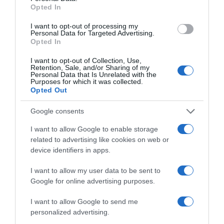
Opted In
I want to opt-out of processing my
Personal Data for Targeted Advertising.
Opted In
*ΤΑ ΆΝΘΗ ΤΟΥ ΚΑΚΟΎ*
I want to opt-out of Collection, Use,
Retention, Sale, and/or Sharing of my
Personal Data that Is Unrelated with the
Ο Μητσοτάκης κάνει σχέδια για την
Purposes for which it was collected.
Opted Out
Ελλάδα του 2030, ο Ανδρουλάκης για
εκείνη του 2035, ώρα είναι να βγει κι
Google consents
ο Βελόπουλος…
I want to allow Google to enable storage
related to advertising like cookies on web or
…να πει ότι στόχος του είναι η πρωτιά στις
device identifiers in apps.
εκλογές του 2040 (…στον Σύλλογο…
I want to allow my user data to be sent to
Google for online advertising purposes.
*ΚΑΤΩ ΣΤΟΝ ΠΕΙΡΑΙΑ* ΤΟΥ Ν. ΠΑΡΑΣΚΕΥΑ
I want to allow Google to send me
Δήμος Πειραιά: Ασχολήθηκε κανείς
personalized advertising.