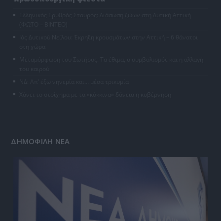
Ελληνικός Ερυθρός Σταυρός: Διάσωση ζώων στη Δυτική Αττική
(ΦΩΤΟ – ΒΙΝΤΕΟ)
Ιός Δυτικού Νείλου: Έκρηξη κρουσμάτων στην Αττική – 6 θάνατοι
στη χώρα
Μεταμόρφωση του Σωτήρος: Τα έθιμα, ο συμβολισμός και η αλλαγή
του καιρού
ΝΔ: Απ’ έξω νηνεμία και… μέσα τρικυμία
Χάνει το στοίχημα με τα «κόκκινα» δάνεια η κυβέρνηση
ΔΗΜΟΦΙΛΗ ΝΕΑ