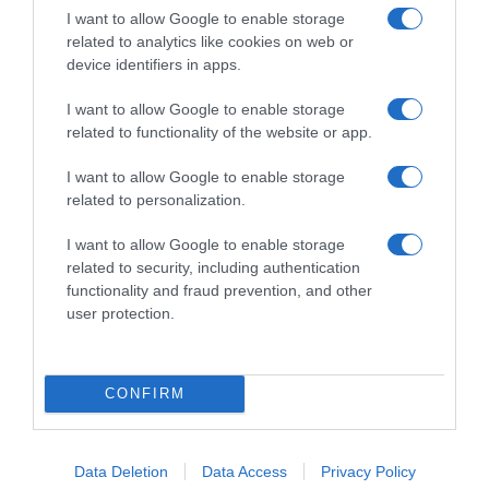
με τη σκαλωσιά που κατέρρευσε ή
I want to allow Google to enable storage
μόνο οι… φωτογράφοι;
related to analytics like cookies on web or
device identifiers in apps.
Όλοι ακούσαμε στις ειδήσεις, την περασμένη
I want to allow Google to enable storage
εβδομάδα, ότι με τις βροχές και την κακοκαιρία…
related to functionality of the website or app.
*ΥΠΟΥΡΓΕΙΟ ΕΞΩ(ΦΡΕΝ)ΙΚΩΝ*
I want to allow Google to enable storage
related to personalization.
Ξύπνησαν, αλλά για τους λάθος
I want to allow Google to enable storage
λόγους…
related to security, including authentication
functionality and fraud prevention, and other
Η κυβέρνηση, αφού έχει δώσει γη και ύδωρ στον
user protection.
Πρόεδρο της Ουκρανίας, Ζελένσκι, ξαφνικά…
CONFIRM
ΓΡΑΦΕΙ Ο ΠΕΡΙΚΛΗΣ ΝΕΑΡΧΟΥ
Η πρωτοβουλία Γκουτιέρες στο
Data Deletion
Data Access
Privacy Policy
Κυπριακό δεν είναι ευκαιρία, όπως