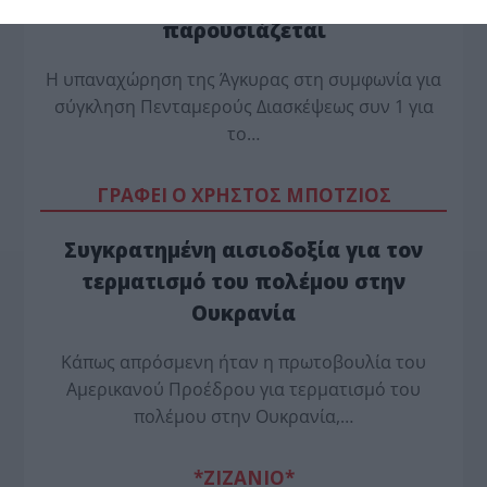
παρουσιάζεται
Η υπαναχώρηση της Άγκυρας στη συμφωνία για
σύγκληση Πενταμερούς Διασκέψεως συν 1 για
το…
ΓΡΑΦΕΙ Ο ΧΡΗΣΤΟΣ ΜΠΟΤΖΙΟΣ
Συγκρατημένη αισιοδοξία για τον
τερματισμό του πολέμου στην
Ουκρανία
Κάπως απρόσμενη ήταν η πρωτοβουλία του
Αμερικανού Προέδρου για τερματισμό του
πολέμου στην Ουκρανία,…
*ZΙΖΑΝΙΟ*