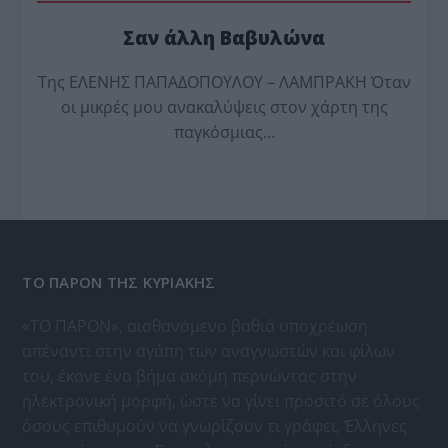
Σαν άλλη Βαβυλώνα
Της ΕΛΕΝΗΣ ΠΑΠΑΔΟΠΟΥΛΟΥ – ΛΑΜΠΡΑΚΗ Όταν
οι μικρές μου ανακαλύψεις στον χάρτη της
παγκόσμιας…
ΤΟ ΠΑΡΟΝ ΤΗΣ ΚΥΡΙΑΚΗΣ
«ΤΟ ΠΑΡΟΝ», αισθανόμενο βαθιά υποχρέωση
απέναντι στην αγάπη των αναγνωστών και φίλων
του, έκανε ένα βήμα ακόμη περνώντας στην
ηλεκτρονική μορφή, ώστε να γίνει προσιτό σε όλους
όσους επιθυμούν να γνωρίζουν τι γράφει, Έλληνες