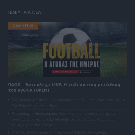
ΤΕΛΕΥΤΑΙΑ ΝΕΑ
ΑΘΛΗΤΙΚΑ
ΠΑΟΚ – Άντερλεχτ LIVE: Η τηλεοπτική μετάδοση
του αγώνα (OPEN)
Στη Μύκονο βρίσκεται η Nicole Kidman: Γεύμα στο Nammos μαζί με
Zoe Saldaña και Omar Epps
Ρένα Δούρου: Θολή συμφωνία που αφήνει ανοικτά ερωτήματα
σχετικά με τα κυριαρχικά δικαιώματα της Ελλάδας έναντι της
τουρκικής επιθετικότητας
Ο Μιλάν Βιτάλις στην ΑΕΚ μέχρι το 2030! Ο νέος ηγέτης;