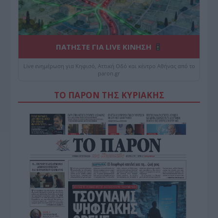
ΠΑΤΗΣΤΕ ΓΙΑ LIVE ΚΙΝΗΣΗ
Live ενημέρωση για Κηφισό, Αττική Οδό και κέντρο Αθήνας από το
paron.gr
ΤΟ ΠΑΡΟΝ ΤΗΣ ΚΥΡΙΑΚΗΣ