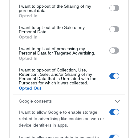
not limited to your visit or usage behaviour. You may click to
I want to opt-out of the Sharing of my
personal data.
grant or deny consent to Google and its third-party tags to
ΔΙΑΒΑΣΤΕ ΚΑΙ ΤΑ ΠΑΡΑΚΑΤΩ
Opted In
use your data for below specified purposes in below Google
consent section.
I want to opt-out of the Sale of my
Τίτλοι τέλους
Personal Data.
Opted In
Μεταμόρφωση του Σωτήρος: Τα έθιμα, ο
I want to opt-out of processing my
συμβολισμός και η αλλαγή του καιρού
Personal Data for Targeted Advertising.
Opted In
Κάποιοι εντός ΕΛΑΣ εκθέτουν τον Τσίπρα
I want to opt-out of Collection, Use,
Ο καιρός των επομένων ημερών: Κανονικός
Retention, Sale, and/or Sharing of my
Personal Data that Is Unrelated with the
Αύγουστος με δυνατούς βοριάδες και σταδιακή
Purposes for which it was collected.
άνοδο της θερμοκρασίας
Opted Out
LIVE: Η Θεία Λειτουργία της Μεταμορφώσεως του
Google consents
Σωτήρος
I want to allow Google to enable storage
Ουδεμία ενημέρωση για τις συνομιλίες με τη Λιβύη
related to advertising like cookies on web or
device identifiers in apps.
ΤΟ ΒΙΒΛΙΟ ΣΤΟ “Π”
I want to allow my user data to be sent to