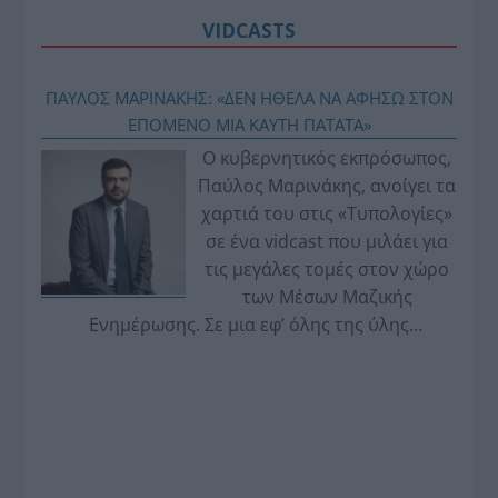
VIDCASTS
ΠΑΥΛΟΣ ΜΑΡΙΝΑΚΗΣ: «ΔΕΝ ΗΘΕΛΑ ΝΑ ΑΦΗΣΩ ΣΤΟΝ
ΕΠΟΜΕΝΟ ΜΙΑ ΚΑΥΤΗ ΠΑΤΑΤΑ»
Ο κυβερνητικός εκπρόσωπος,
Παύλος Μαρινάκης, ανοίγει τα
χαρτιά του στις «Τυπολογίες»
σε ένα vidcast που μιλάει για
τις μεγάλες τομές στον χώρο
των Μέσων Μαζικής
Ενημέρωσης. Σε μια εφ’ όλης της ύλης
συνέντευξη στον Βασίλη Κουφόπουλο, αναλύει
το χρονοδιάγραμμα για τις περιφερειακές και
ραδιοφωνικές άδειες, το πακέτο στήριξης των 80
εκατομμυρίων ευρώ για τον Τύπο, αλλά και την
πρωτοβουλία για την άρση της ανωνυμίας στο
διαδίκτυο.