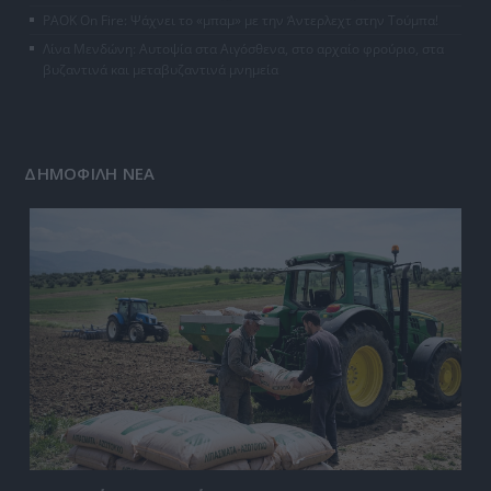
PAOK On Fire: Ψάχνει το «μπαμ» με την Άντερλεχτ στην Τούμπα!
Λίνα Μενδώνη: Αυτοψία στα Αιγόσθενα, στο αρχαίο φρούριο, στα
βυζαντινά και μεταβυζαντινά μνημεία
ΔΗΜΟΦΙΛΗ ΝΕΑ