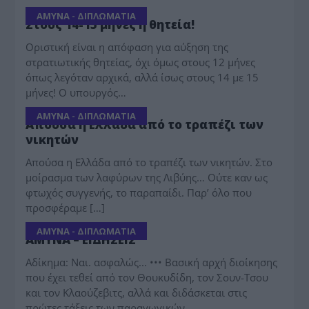
ΑΜΥΝΑ - ΔΙΠΛΩΜΑΤΙΑ
Στους 14-15 μήνες η θητεία!
Οριστική είναι η απόφαση για αύξηση της
στρατιωτικής θητείας, όχι όμως στους 12 μήνες
όπως λεγόταν αρχικά, αλλά ίσως στους 14 με 15
μήνες! Ο υπουργός…
ΑΜΥΝΑ - ΔΙΠΛΩΜΑΤΙΑ
Απούσα η Ελλάδα από το τραπέζι των
νικητών
Απούσα η Ελλάδα από το τραπέζι των νικητών. Στο
μοίρασμα των λαφύρων της Λιβύης… Ούτε καν ως
φτωχός συγγενής, το παραπαίδι. Παρ’ όλο που
προσφέραμε […]
ΑΜΥΝΑ - ΔΙΠΛΩΜΑΤΙΑ
ΑΜΥΝΑ – ΕΙΔHΣΕΙΣ
Αδίκημα: Ναι. ασφαλώς... ••• Βασική αρχή διοίκησης
που έχει τεθεί από τον Θουκυδίδη, τον Σουν-Τσου
και τον Κλαούζεβιτς, αλλά και διδάσκεται στις
πρώτες τάξεις των παραγωγικών…