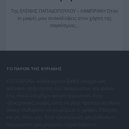
Της ΕΛΕΝΗΣ ΠΑΠΑΔΟΠΟΥΛΟΥ – ΛΑΜΠΡΑΚΗ Όταν
οι μικρές μου ανακαλύψεις στον χάρτη της
παγκόσμιας…
ΤΟ ΠΑΡΟΝ ΤΗΣ ΚΥΡΙΑΚΗΣ
«ΤΟ ΠΑΡΟΝ», αισθανόμενο βαθιά υποχρέωση
απέναντι στην αγάπη των αναγνωστών και φίλων
του, έκανε ένα βήμα ακόμη περνώντας στην
ηλεκτρονική μορφή, ώστε να γίνει προσιτό σε όλους
όσους επιθυμούν να γνωρίζουν τι γράφει, Έλληνες
και μη, όπου γης. Στην ηλεκτρονική μας έκδοση οι
αναγνώστες μας μπορούν παράλληλα να