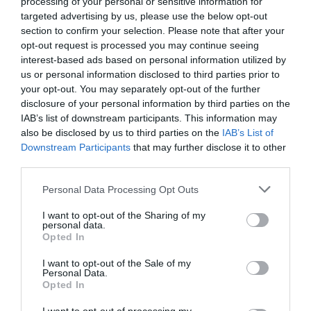
processing of your personal or sensitive information for
targeted advertising by us, please use the below opt-out
section to confirm your selection. Please note that after your
opt-out request is processed you may continue seeing
interest-based ads based on personal information utilized by
us or personal information disclosed to third parties prior to
your opt-out. You may separately opt-out of the further
disclosure of your personal information by third parties on the
IAB’s list of downstream participants. This information may
also be disclosed by us to third parties on the
IAB’s List of
Downstream Participants
that may further disclose it to other
third parties.
Please note that this website/app uses one or more Google
Personal Data Processing Opt Outs
services and may gather and store information including but
not limited to your visit or usage behaviour. You may click to
I want to opt-out of the Sharing of my
personal data.
grant or deny consent to Google and its third-party tags to
Opted In
ΔΙΑΒΑΣΤΕ ΚΑΙ ΤΑ ΠΑΡΑΚΑΤΩ
use your data for below specified purposes in below Google
consent section.
I want to opt-out of the Sale of my
Κλασικός Δεκαπενταύγουστος με ηλιοφάνεια, υψηλές
Personal Data.
Opted In
θερμοκρασίες και ισχυρά μελτέμια την εβδομάδα
που έρχεται