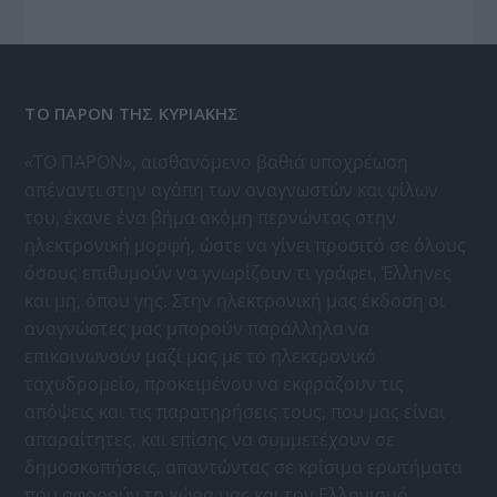
ΤΟ ΠΑΡΟΝ ΤΗΣ ΚΥΡΙΑΚΗΣ
«ΤΟ ΠΑΡΟΝ», αισθανόμενο βαθιά υποχρέωση
απέναντι στην αγάπη των αναγνωστών και φίλων
του, έκανε ένα βήμα ακόμη περνώντας στην
ηλεκτρονική μορφή, ώστε να γίνει προσιτό σε όλους
όσους επιθυμούν να γνωρίζουν τι γράφει, Έλληνες
και μη, όπου γης. Στην ηλεκτρονική μας έκδοση οι
αναγνώστες μας μπορούν παράλληλα να
επικοινωνούν μαζί μας με το ηλεκτρονικό
ταχυδρομείο, προκειμένου να εκφράζουν τις
απόψεις και τις παρατηρήσεις τους, που μας είναι
απαραίτητες, και επίσης να συμμετέχουν σε
δημοσκοπήσεις, απαντώντας σε κρίσιμα ερωτήματα
που αφορούν τη χώρα μας και τον Ελληνισμό