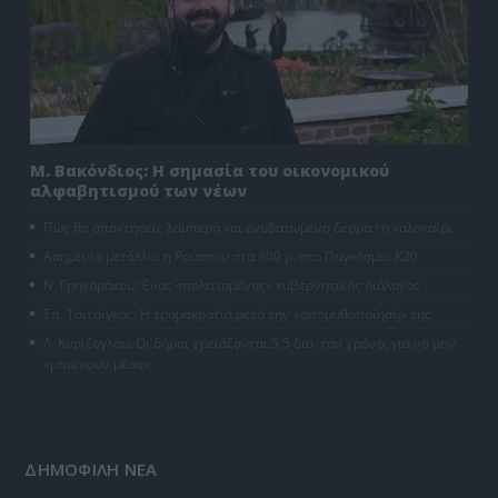
Μ. Βακόνδιος: H σημασία του οικονομικού
αλφαβητισμού των νέων
Πώς θα αποκτήσεις λαμπερό και ενυδατωμένο δέρμα το καλοκαίρι
Ασημένιο μετάλλιο η Ρούσσου στα 800 μ. στο Παγκόσμιο Κ20
Ν. Γρηγοράκου: Ένας «πολιτισμένος» κυβερνητικός διάλογος
Σπ. Τσιτσίγκος: Η τρομοκρατία μετά την «απομυθοποίησή» της
Λ. Κυρίζογλου: Οι δήμοι χρειάζονται 5,5 δισ. τον χρόνο, για να μην
«μπαίνουν μέσα»
ΔΗΜΟΦΙΛΗ ΝΕΑ