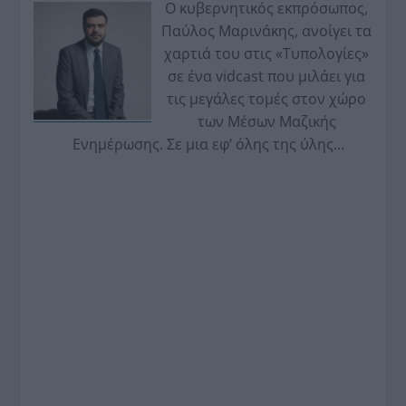
Ο κυβερνητικός εκπρόσωπος,
Παύλος Μαρινάκης, ανοίγει τα
χαρτιά του στις «Τυπολογίες»
σε ένα vidcast που μιλάει για
τις μεγάλες τομές στον χώρο
των Μέσων Μαζικής
Ενημέρωσης. Σε μια εφ’ όλης της ύλης
συνέντευξη στον Βασίλη Κουφόπουλο, αναλύει
το χρονοδιάγραμμα για τις περιφερειακές και
ραδιοφωνικές άδειες, το πακέτο στήριξης των 80
εκατομμυρίων ευρώ για τον Τύπο, αλλά και την
πρωτοβουλία για την άρση της ανωνυμίας στο
διαδίκτυο.