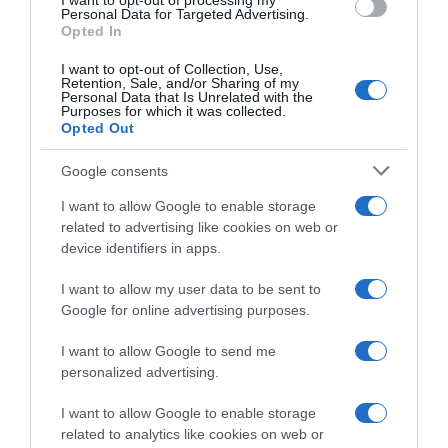
I want to opt-out of processing my
Personal Data for Targeted Advertising.
Το σχέδιο του Ισραήλ για τους Κούρδους
Opted In
ΤΟ ΠΑΡΟΝ: Ρυθμιστής ο Αντώνης Σαμαράς – Απειλή
I want to opt-out of Collection, Use,
Retention, Sale, and/or Sharing of my
για ΝΔ
Personal Data that Is Unrelated with the
Purposes for which it was collected.
Όρθρος και Θεία Λειτουργία live: Δείτε την Κυριακή Ι΄
Opted Out
Ματθαίου
Google consents
Προβληματίζει το κύμα φυγής των συνταξιούχων
I want to allow Google to enable storage
Αντίστροφη μέτρηση για το Μπέρμιγχαμ 2026:
related to advertising like cookies on web or
Ιστορική ελληνική παρουσία στο Ευρωπαϊκό Στίβου
device identifiers in apps.
I want to allow my user data to be sent to
ΤΟ ΒΙΒΛΙΟ ΣΤΟ “Π”
Google for online advertising purposes.
I want to allow Google to send me
personalized advertising.
I want to allow Google to enable storage
related to analytics like cookies on web or