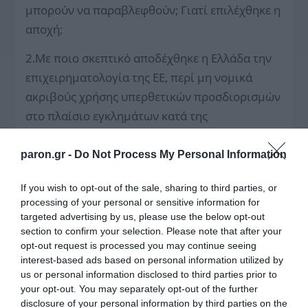
μπορούν να παραβλεφθούν; Γιατί επιλέχθηκε η
αποχή;
2.Με ποιο σκεπτικό αποδέχθηκε η Ελλάδα την
επιχειρηματολογία της ΕΕ, περί μη νομικά
ακριβούς χρήσης υπερθετικών προσδιορισμών
στο πλαίσιο εγκλημάτων κατά της
ανθρωπότητας, περί νομικών ζητημάτων
σχετικά με εφαρμογή κανόνων διεθνούς
paron.gr -
Do Not Process My Personal Information
δικαίου (non-retroactivity) και τις αξιώσεις για
If you wish to opt-out of the sale, sharing to third parties, or
αποζημιώσεις / επανορθώσεις, κα,
processing of your personal or sensitive information for
υποβαθμίζοντας έτσι την ουσία της καταδίκης
targeted advertising by us, please use the below opt-out
του δουλεμπορίου Αφρικανών ως εγκλήματος
section to confirm your selection. Please note that after your
opt-out request is processed you may continue seeing
κατά της ανθρωπότητας;
interest-based ads based on personal information utilized by
us or personal information disclosed to third parties prior to
3.Πως η απόφαση για μη υπερψήφιση του
your opt-out. You may separately opt-out of the further
Ψηφίσματος του ΟΗΕ που αναγνωρίζει το
disclosure of your personal information by third parties on the