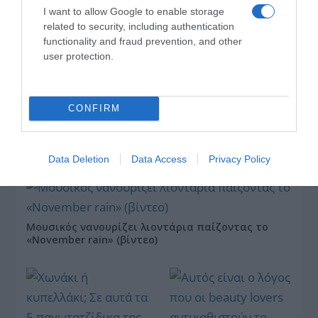
Ψυχογιός Γεώργιος
I want to allow Google to enable storage
related to security, including authentication
functionality and fraud prevention, and other
user protection.
Γεωοικονομικό
CONFIRM
«έμφραγμα» στην
Σπ. Τσιτσίγκος: Η
Ευρώπη: Στερεύουν
τρομοκρατία μετά την
Ρήνος και Δούναβης
«απομυθοποίησή» της
Data Deletion
Data Access
Privacy Policy
Μουσικός νανουρίζει λιοντάρια παίζοντας το
«November rain» (βίντεο)