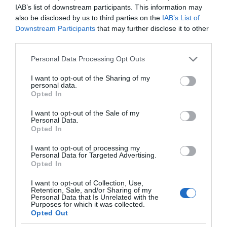
δουλεμπόριο Αφρικανών ως το βαρύτερο
IAB’s list of downstream participants. This information may
also be disclosed by us to third parties on the
IAB’s List of
έγκλημα κατά της ανθρωπότητας, υπηρετεί τον
Downstream Participants
that may further disclose it to other
Διάλογο, τη Διπλωματία και τη Δημοκρατία, τα
third parties.
τρία “δ” της ελληνικής συμμετοχής στο ΣΑ του
Please note that this website/app uses one or more Google
Personal Data Processing Opt Outs
διεθνούς Οργανισμού;
services and may gather and store information including but
not limited to your visit or usage behaviour. You may click to
I want to opt-out of the Sharing of my
personal data.
grant or deny consent to Google and its third-party tags to
Opted In
use your data for below specified purposes in below Google
consent section.
I want to opt-out of the Sale of my
Personal Data.
Opted In
I want to opt-out of processing my
Personal Data for Targeted Advertising.
Opted In
I want to opt-out of Collection, Use,
Retention, Sale, and/or Sharing of my
Personal Data that Is Unrelated with the
Purposes for which it was collected.
Opted Out