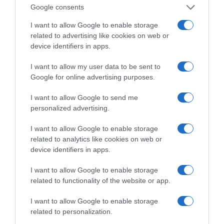
Οι ερωτώσες βουλεύτριες και οι
Google consents
ερωτώντες βουλευτές
I want to allow Google to enable storage
related to advertising like cookies on web or
Δούρου Ειρήνη (Ρένα)
device identifiers in apps.
Καλαματιανός Διονύσιος
I want to allow my user data to be sent to
Ακρίτα Έλενα
Google for online advertising purposes.
Βέττα Καλλιόπη
I want to allow Google to send me
Γαβρήλος Γεώργιος
personalized advertising.
Γιαννούλης Χρήστος
Ζαμπάρας Μιλτιάδης (Μίλτος)
I want to allow Google to enable storage
related to analytics like cookies on web or
Μεϊκόπουλος Αλέξανδρος
device identifiers in apps.
Μπάρκας Κωνσταντίνος
Νοτοπούλου Αικατερίνη (Κατερίνα)
I want to allow Google to enable storage
related to functionality of the website or app.
Ξανθόπουλος Θεόφιλος
Παπαηλιού Γεώργιος
I want to allow Google to enable storage
Τσαπανίδου Παρθένα (Πόπη)
related to personalization.