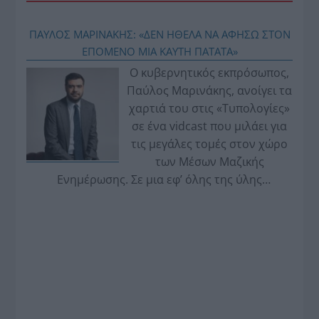
ΠΑΥΛΟΣ ΜΑΡΙΝΑΚΗΣ: «ΔΕΝ ΗΘΕΛΑ ΝΑ ΑΦΗΣΩ ΣΤΟΝ
ΕΠΟΜΕΝΟ ΜΙΑ ΚΑΥΤΗ ΠΑΤΑΤΑ»
Ο κυβερνητικός εκπρόσωπος,
Παύλος Μαρινάκης, ανοίγει τα
χαρτιά του στις «Τυπολογίες»
σε ένα vidcast που μιλάει για
τις μεγάλες τομές στον χώρο
των Μέσων Μαζικής
Ενημέρωσης. Σε μια εφ’ όλης της ύλης
συνέντευξη στον Βασίλη Κουφόπουλο, αναλύει
το χρονοδιάγραμμα για τις περιφερειακές και
ραδιοφωνικές άδειες, το πακέτο στήριξης των 80
εκατομμυρίων ευρώ για τον Τύπο, αλλά και την
πρωτοβουλία για την άρση της ανωνυμίας στο
διαδίκτυο.