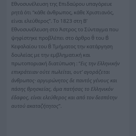
Εθνοσυνέλευση της Επιδαύρου υπαγόρευε
ρητά ότι “κάθε άνθρωπος, κάθε Χριστιανός,
είναι ελεύθερος”. Το 1823 στη Β’
Εθνοσυνέλευση στο Άστρος το Σύνταγμα που
ψηφίστηκε προβλέπει στο άρθρο θ΄ του Β΄
Κεφαλαίου του Β΄ Τμήματος την κατάργηση
δουλείας με την εμβληματική και
πρωτοποριακή διατύπωση : “
Εις την Ελληνικήν
επικράτειαν ούτε πωλείται, ουτ’ αγοράζεται
άνθρωπος· αργυρώνητος δε παντός γένους και
πάσης θρησκείας, άμα πατήσας το Ελληνικόν
έδαφος, είναι ελεύθερος και από τον δεσπότην
αυτού ακαταζήτητος
”.