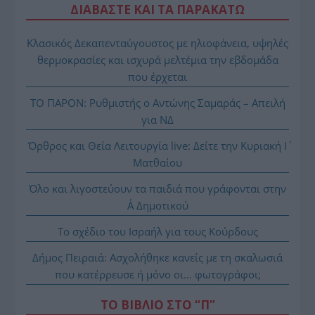
ΔΙΑΒΑΣΤΕ ΚΑΙ ΤΑ ΠΑΡΑΚΑΤΩ
Κλασικός Δεκαπενταύγουστος με ηλιοφάνεια, υψηλές
θερμοκρασίες και ισχυρά μελτέμια την εβδομάδα
που έρχεται
ΤΟ ΠΑΡΟΝ: Ρυθμιστής ο Αντώνης Σαμαράς – Απειλή
για ΝΔ
Όρθρος και Θεία Λειτουργία live: Δείτε την Κυριακή Ι΄
Ματθαίου
Όλο και λιγοστεύουν τα παιδιά που γράφονται στην
Α΄ Δημοτικού
Το σχέδιο του Ισραήλ για τους Κούρδους
Δήμος Πειραιά: Ασχολήθηκε κανείς με τη σκαλωσιά
που κατέρρευσε ή μόνο οι… φωτογράφοι;
ΤΟ ΒΙΒΛΙΟ ΣΤΟ “Π”