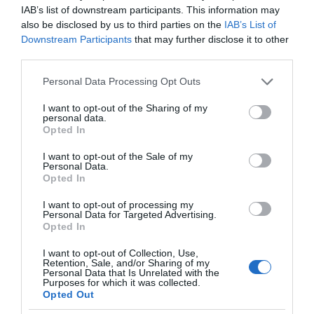
IAB’s list of downstream participants. This information may
also be disclosed by us to third parties on the
IAB’s List of
Downstream Participants
that may further disclose it to other
third parties.
Please note that this website/app uses one or more Google
Personal Data Processing Opt Outs
services and may gather and store information including but
ΔΕΙΤΕ ΤΗΝ ΚΙΝΗΣΗ ΣΤΟΥΣ ΔΡΌΜΟΥΣ
not limited to your visit or usage behaviour. You may click to
I want to opt-out of the Sharing of my
personal data.
grant or deny consent to Google and its third-party tags to
Opted In
use your data for below specified purposes in below Google
Κίνηση Τώρα: Live Χάρτης Αθήνας
consent section.
I want to opt-out of the Sale of my
Personal Data.
Opted In
I want to opt-out of processing my
Personal Data for Targeted Advertising.
Opted In
I want to opt-out of Collection, Use,
Retention, Sale, and/or Sharing of my
Personal Data that Is Unrelated with the
Purposes for which it was collected.
Opted Out