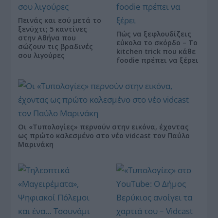
Πεινάς και εσύ μετά το
ξενύχτι; 5 καντίνες
Πώς να ξεφλουδίζεις
στην Αθήνα που
εύκολα το σκόρδο – Το
σώζουν τις βραδινές
kitchen trick που κάθε
σου λιγούρες
foodie πρέπει να ξέρει
Οι «Τυπολογίες» περνούν στην εικόνα, έχοντας
ως πρώτο καλεσμένο στο νέο vidcast τον Παύλο
Μαρινάκη