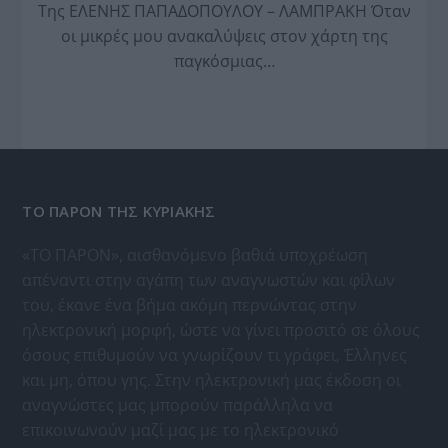
Της ΕΛΕΝΗΣ ΠΑΠΑΔΟΠΟΥΛΟΥ – ΛΑΜΠΡΑΚΗ Όταν
οι μικρές μου ανακαλύψεις στον χάρτη της
παγκόσμιας…
ΤΟ ΠΑΡΟΝ ΤΗΣ ΚΥΡΙΑΚΗΣ
«ΤΟ ΠΑΡΟΝ», αισθανόμενο βαθιά υποχρέωση
απέναντι στην αγάπη των αναγνωστών και φίλων
του, έκανε ένα βήμα ακόμη περνώντας στην
ηλεκτρονική μορφή, ώστε να γίνει προσιτό σε όλους
όσους επιθυμούν να γνωρίζουν τι γράφει, Έλληνες
και μη, όπου γης. Στην ηλεκτρονική μας έκδοση οι
αναγνώστες μας μπορούν παράλληλα να
επικοινωνούν μαζί μας με το ηλεκτρονικό