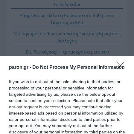
το καλοκαίρι
Ασημένιο μετάλλιο η Ρούσσου στα 800 μ. στο
Παγκόσμιο Κ20
Ν. Γρηγοράκου: Ένας «πολιτισμένος» κυβερνητικός
διάλογος
Σπ. Τσιτσίγκος: Η τρομοκρατία μετά την
«απομυθοποίησή» της
paron.gr -
Do Not Process My Personal Information
Λ. Κυρίζογλου: Οι δήμοι χρειάζονται 5,5 δισ. τον
χρόνο, για να μην «μπαίνουν μέσα»
If you wish to opt-out of the sale, sharing to third parties, or
Β. Κορκίδης: Ο δρόμος προς τη ΔΕΘ περνά μέσα από
processing of your personal or sensitive information for
targeted advertising by us, please use the below opt-out
την πραγματική οικονομία
section to confirm your selection. Please note that after your
opt-out request is processed you may continue seeing
interest-based ads based on personal information utilized by
us or personal information disclosed to third parties prior to
your opt-out. You may separately opt-out of the further
disclosure of your personal information by third parties on the