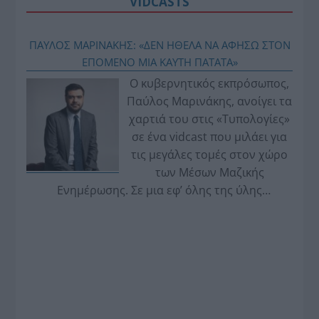
VIDCASTS
ΠΑΥΛΟΣ ΜΑΡΙΝΑΚΗΣ: «ΔΕΝ ΗΘΕΛΑ ΝΑ ΑΦΗΣΩ ΣΤΟΝ
ΕΠΟΜΕΝΟ ΜΙΑ ΚΑΥΤΗ ΠΑΤΑΤΑ»
Ο κυβερνητικός εκπρόσωπος,
Παύλος Μαρινάκης, ανοίγει τα
χαρτιά του στις «Τυπολογίες»
σε ένα vidcast που μιλάει για
τις μεγάλες τομές στον χώρο
των Μέσων Μαζικής
Ενημέρωσης. Σε μια εφ’ όλης της ύλης
συνέντευξη στον Βασίλη Κουφόπουλο, αναλύει
το χρονοδιάγραμμα για τις περιφερειακές και
ραδιοφωνικές άδειες, το πακέτο στήριξης των 80
εκατομμυρίων ευρώ για τον Τύπο, αλλά και την
πρωτοβουλία για την άρση της ανωνυμίας στο
διαδίκτυο.