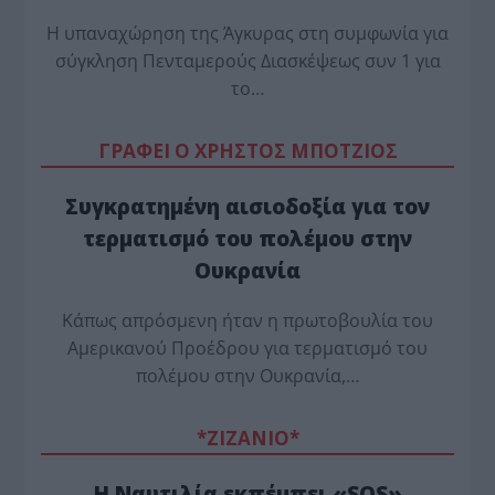
Η υπαναχώρηση της Άγκυρας στη συμφωνία για
σύγκληση Πενταμερούς Διασκέψεως συν 1 για
το…
ΓΡΑΦΕΙ Ο ΧΡΗΣΤΟΣ ΜΠΟΤΖΙΟΣ
Συγκρατημένη αισιοδοξία για τον
τερματισμό του πολέμου στην
Ουκρανία
Κάπως απρόσμενη ήταν η πρωτοβουλία του
Αμερικανού Προέδρου για τερματισμό του
πολέμου στην Ουκρανία,…
*ZΙΖΑΝΙΟ*
Η Ναυτιλία εκπέμπει «SOS»