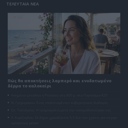
ΤΕΛΕΥΤΑΙΑ ΝΕΑ
ΥΓΕΙΑ
Πώς θα αποκτήσεις λαμπερό και ενυδατωμένο
δέρμα το καλοκαίρι
Ασημένιο μετάλλιο η Ρούσσου στα 800 μ. στο Παγκόσμιο Κ20
Ν. Γρηγοράκου: Ένας «πολιτισμένος» κυβερνητικός διάλογος
Σπ. Τσιτσίγκος: Η τρομοκρατία μετά την «απομυθοποίησή» της
Λ. Κυρίζογλου: Οι δήμοι χρειάζονται 5,5 δισ. τον χρόνο, για να μην
«μπαίνουν μέσα»