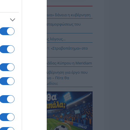
Η ΕΙΔΗΣΕΩΝ
ει το στοίχημα με τα «κόκκινα» δάνεια η κυβέρνηση
E: Η Θεία Λειτουργία της Μεταμορφώσεως του
τήρος
νησαν, αλλά για τους λάθος λόγους…
αθηναϊκός – ΤΣΣΚΑ 1948 1-1: «Στραβοπάτημα» στο
ΚΑ
: Στο έργο διασύνδεσης Ελλάδας-Κύπρου η Meridiam
Α.Σ Να μην πανηγυρίζει η κυβέρνηση για έργο που
ι παγώσει εδώ και έναν χρόνο – Πότε θα
κληρωθεί το έργο του καλωδίου;