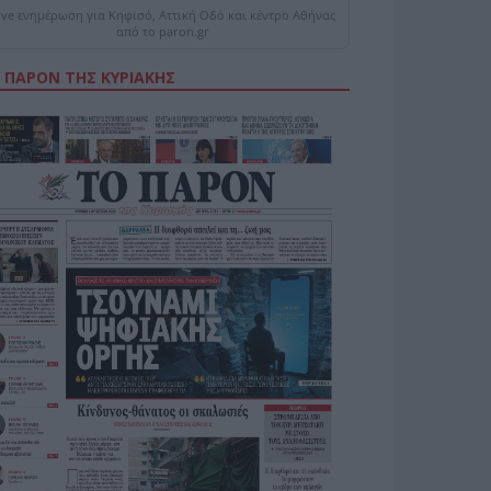
ive ενημέρωση για Κηφισό, Αττική Οδό και κέντρο Αθήνας
από το paron.gr
 ΠΑΡΟΝ ΤΗΣ ΚΥΡΙΑΚΗΣ