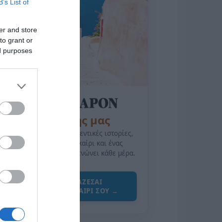
B’s List of
er and store
to grant or
ed purposes
της Ζωής μας
Οι άνθρωποι, οι αυθεντικές ιστορίες,
το ελληνικό καλοκαίρι και ένας
πολιτισμός που μας ενώνει κάθε μέρα.
ΌΣΑ ΧΡΕΙΆΖΕΣΑΙ
ΓΙΑ ΤΟ ΚΑΛΟΚΑΊΡΙ ΣΟΥ →