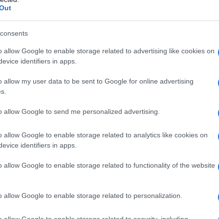
ΡΟ
Out
Χάν
consents
LIV
Σω
Tote bag obsession: Βρήκαμε την τσάντα
o allow Google to enable storage related to advertising like cookies on
που θα «κουβαλήσει» όλο το καλοκαίρι
evice identifiers in apps.
Ξύπ
σου
Παν
o allow my user data to be sent to Google for online advertising
ΟΑ
s.
GSI
to allow Google to send me personalized advertising.
Summer friendship era: Γιατί οι διακοπές
ΕΛ.
με την παρέα κερδίζουν ξανά την καρδιά
έχε
o allow Google to enable storage related to analytics like cookies on
μας
ολο
evice identifiers in apps.
o allow Google to enable storage related to functionality of the website
Jaafar Jackson: Από τον «Michael» στο
«Supermax» με τον Will Smith
o allow Google to enable storage related to personalization.
o allow Google to enable storage related to security, including