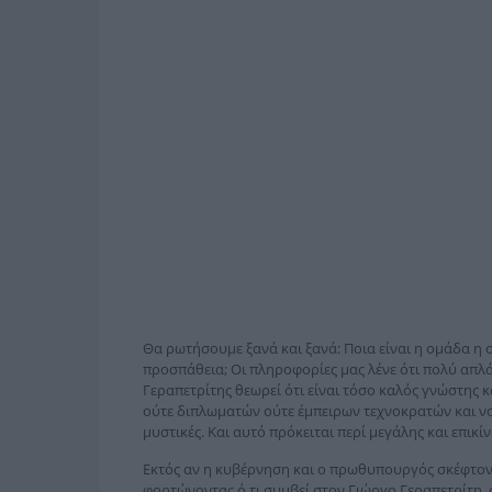
Θα ρωτήσουμε ξανά και ξανά: Ποια είναι η ομάδα η
προσπάθεια; Οι πληροφορίες μας λένε ότι πολύ απλά δ
Γεραπετρίτης θεωρεί ότι είναι τόσο καλός γνώστης κ
ούτε διπλωματών ούτε έμπειρων τεχνοκρατών και νομι
μυστικές. Και αυτό πρόκειται περί μεγάλης και επικί
Εκτός αν η κυβέρνηση και ο πρωθυπουργός σκέφτον
φορτώνοντας ό,τι συμβεί στον Γιώργο Γεραπετρίτη,