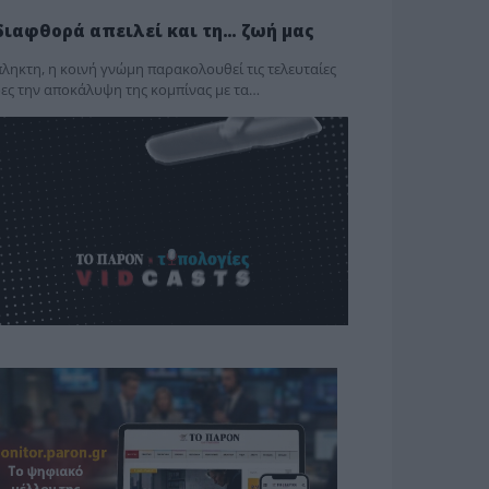
διαφθορά απειλεί και τη… ζωή μας
ληκτη, η κοινή γνώμη παρακολουθεί τις τελευταίες
ες την αποκάλυψη της κο­μπίνας με τα…