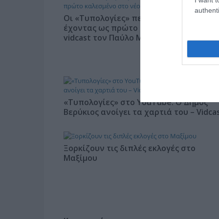
authenti
Οι «Τυπολογίες» περνούν στην εικόνα,
έχοντας ως πρώτο καλεσμένο στο νέο
vidcast τον Παύλο Μαρινάκη
«Τυπολογίες» στο YouTube: Ο Δήμος
Βερύκιος ανοίγει τα χαρτιά του – Vidca
Ξορκίζουν τις διπλές εκλογές στο
Μαξίμου