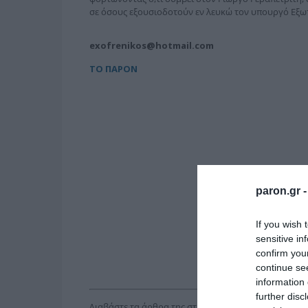
σε όσους εξουσιοδοτούν εν λευκώ τον υπουργό Εξωτ
exofrenikos@hotmail.com
ΤΟ ΠΑΡΟΝ
paron.gr 
If you wish 
sensitive in
confirm you
continue se
information 
further disc
Διαβάστε τα άρθρα της στήλης
“ΥΠΟΥΡΓΕΙΟ Εξωφρ