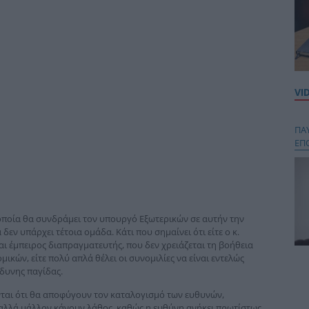
VI
ΠΑ
ΕΠ
 οποία θα συνδράμει τον υπουργό Εξωτερικών σε αυτήν την
εν υπάρχει τέτοια ομάδα. Κάτι που σημαίνει ότι είτε ο κ.
αι έμπειρος διαπραγματευτής, που δεν χρειάζεται τη βοήθεια
κών, είτε πολύ απλά θέλει οι συνομιλίες να είναι εντελώς
Κου
νδυνης παγίδας.
περ
στή
ται ότι θα αποφύγουν τον καταλογισμό των ευθυνών,
και
 αλλά μάλλον κάνουν λάθος, καθώς η ευθύνη ανήκει πρωτίστως