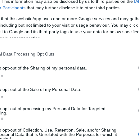
. This information may also be disclosed by us to third parties on the
IA
Participants
that may further disclose it to other third parties.
κυβέρνηση
 that this website/app uses one or more Google services and may gath
κυβέρνηση
including but not limited to your visit or usage behaviour. You may click 
 του Σωτήρος
 to Google and its third-party tags to use your data for below specifi
 του Σωτήρος
ogle consent section.
 του Σωτήρος
l Data Processing Opt Outs
o opt-out of the Sharing of my personal data.
In
o opt-out of the Sale of my Personal Data.
In
to opt-out of processing my Personal Data for Targeted
ing.
In
o opt-out of Collection, Use, Retention, Sale, and/or Sharing
Ξύπνησαν, αλλά για τους λάθος λόγους…
ersonal Data that Is Unrelated with the Purposes for which it
lected.