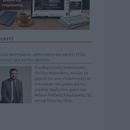
DCASTS
ΥΛΟΣ ΜΑΡΙΝΑΚΗΣ: «ΔΕΝ ΗΘΕΛΑ ΝΑ ΑΦΗΣΩ ΣΤΟΝ
ΟΜΕΝΟ ΜΙΑ ΚΑΥΤΗ ΠΑΤΑΤΑ»
Ο κυβερνητικός εκπρόσωπος,
Παύλος Μαρινάκης, ανοίγει τα
χαρτιά του στις «Τυπολογίες» σε
ένα vidcast που μιλάει για τις
μεγάλες τομές στον χώρο των
Μέσων Μαζικής Ενημέρωσης. Σε
μια εφ’ όλης της ύλης
συνέντευξη στον Βασίλη
φόπουλο, αναλύει το χρονοδιάγραμμα για τις
ιφερειακές και ραδιοφωνικές άδειες, το πακέτο
ριξης των 80 εκατομμυρίων ευρώ για τον Τύπο, αλλά
 την πρωτοβουλία για την άρση της ανωνυμίας στο