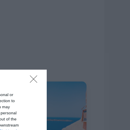
δίκτυο.
Η ΣΤΗΛΗ ΜΑΣ
sonal or
ection to
ou may
 personal
out of the
 downstream