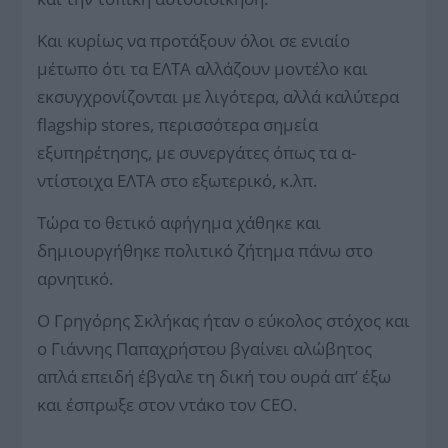
Και κυρίως να προτάξουν όλοι σε ενιαίο
μέτωπο ότι τα ΕΛΤΑ αλλάζουν μοντέλο και
εκσυγχρονίζονται με λιγότερα, αλλά καλύτερα
flagship stores, περισσότερα σημεία
εξυπηρέτησης, με συνεργάτες όπως τα α­
ντίστοιχα ΕΛΤΑ στο εξωτερικό, κ.λπ.
Τώρα το θετικό αφήγημα χάθηκε και
δημιουργήθηκε πολιτικό ζήτημα πάνω στο
αρνητικό.
Ο Γρηγόρης Σκλήκας ήταν ο εύκολος στόχος και
ο Γιάννης Παπαχρήστου βγαίνει αλώβητος
απλά επειδή έβγαλε τη δική του ουρά απ’ έξω
και έσπρωξε στον ντάκο τον CEO.