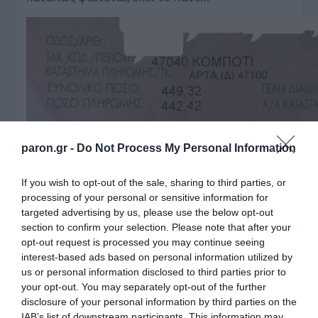
paron.gr -
Do Not Process My Personal Information
If you wish to opt-out of the sale, sharing to third parties, or
ΤΟ ΠΑΡΟΝ
processing of your personal or sensitive information for
targeted advertising by us, please use the below opt-out
section to confirm your selection. Please note that after your
opt-out request is processed you may continue seeing
interest-based ads based on personal information utilized by
us or personal information disclosed to third parties prior to
your opt-out. You may separately opt-out of the further
Η Ναυτιλία εκπέμπει
disclosure of your personal information by third parties on the
Προβληματίζει το
«SOS»
κύμα φυγής των
IAB’s list of downstream participants. This information may