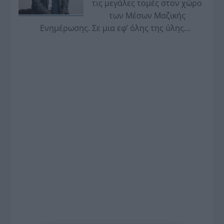
τις μεγάλες τομές στον χώρο
των Μέσων Μαζικής
Ενημέρωσης. Σε μια εφ’ όλης της ύλης
συνέντευξη στον Βασίλη Κουφόπουλο, αναλύει
το χρονοδιάγραμμα για τις περιφερειακές και
ραδιοφωνικές άδειες, το πακέτο στήριξης των 80
εκατομμυρίων ευρώ για τον Τύπο, αλλά και την
πρωτοβουλία για την άρση της ανωνυμίας στο
διαδίκτυο.