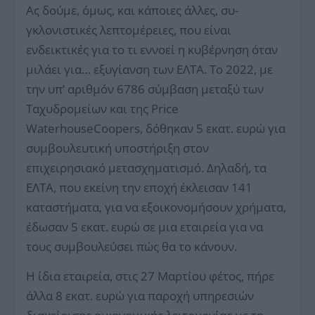
Ας δούμε, όμως, και κάποιες άλλες, συ­
γκλονιστικές λεπτομέρειες, που είναι
ενδεικτικές για το τι εννοεί η κυβέρνηση όταν
μιλάει για… εξυγίανση των ΕΛΤΑ. Το 2022, με
την υπ’ αριθμόν 6786 σύμβαση μεταξύ των
Ταχυδρομείων και της Price
WaterhouseCoopers, δόθηκαν 5 εκατ. ευρώ για
συμβουλευτική υποστήριξη στον
επιχειρησιακό μετασχηματισμό. Δηλαδή, τα
ΕΛΤΑ, που εκείνη την εποχή έκλεισαν 141
καταστήματα, για να εξοικονομήσουν χρήματα,
έδωσαν 5 εκατ. ευρώ σε μια εταιρεία για να
τους συμβουλεύσει πώς θα το κάνουν.
Η ίδια εταιρεία, στις 27 Μαρτίου φέτος, πήρε
άλλα 8 εκατ. ευρώ για παροχή υπηρεσιών