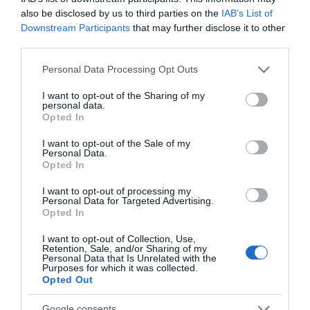
συνταξιούχων
also be disclosed by us to third parties on the
IAB’s List of
Downstream Participants
that may further disclose it to other
third parties.
Please note that this website/app uses one or more Google
Personal Data Processing Opt Outs
services and may gather and store information including but
Μουσικός νανουρίζει λιοντάρια παίζοντας το
not limited to your visit or usage behaviour. You may click to
I want to opt-out of the Sharing of my
«November rain» (βίντεο)
personal data.
grant or deny consent to Google and its third-party tags to
Opted In
use your data for below specified purposes in below Google
consent section.
I want to opt-out of the Sale of my
Personal Data.
Opted In
I want to opt-out of processing my
Personal Data for Targeted Advertising.
Opted In
Χωνάκι ή κυπελλάκι; Σε
Αυτός είναι ο λόγος
I want to opt-out of Collection, Use,
αυτά τα 5
που οι beauty lovers
Retention, Sale, and/or Sharing of my
παγωτατζίδικα της
αντικαθιστούν το
Personal Data that Is Unrelated with the
Purposes for which it was collected.
Αθήνας η απάντηση
μαύρο μολύβι με καφέ
Opted Out
είναι…και τα δύο!
το καλοκαίρι
Google consents