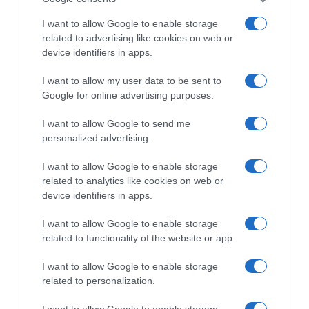
I want to allow Google to enable storage
related to advertising like cookies on web or
Αυτά είναι τα 4 prints στα μαγιό που θα βλέπεις
device identifiers in apps.
σε κάθε παραλία φέτος!
I want to allow my user data to be sent to
Google for online advertising purposes.
I want to allow Google to send me
personalized advertising.
I want to allow Google to enable storage
related to analytics like cookies on web or
Πεινάς και εσύ μετά το
device identifiers in apps.
ξενύχτι; 5 καντίνες
Πώς να ξεφλουδίζεις
στην Αθήνα που
εύκολα το σκόρδο – Το
I want to allow Google to enable storage
σώζουν τις βραδινές
kitchen trick που κάθε
related to functionality of the website or app.
σου λιγούρες
foodie πρέπει να ξέρει
I want to allow Google to enable storage
related to personalization.
I want to allow Google to enable storage