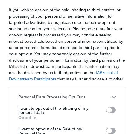
Ν. Γρηγοράκου: Ένας «πολιτισμένος» κυβερνητικός
If you wish to opt-out of the sale, sharing to third parties, or
διάλογος
processing of your personal or sensitive information for
targeted advertising by us, please use the below opt-out
section to confirm your selection. Please note that after your
opt-out request is processed you may continue seeing
interest-based ads based on personal information utilized by
us or personal information disclosed to third parties prior to
your opt-out. You may separately opt-out of the further
disclosure of your personal information by third parties on the
IAB’s list of downstream participants. This information may
also be disclosed by us to third parties on the
IAB’s List of
Downstream Participants
that may further disclose it to other
third parties.
ΔΕΙΤΕ ΤΗΝ ΚΙΝΗΣΗ ΣΤΟΥΣ ΔΡΌΜΟΥΣ
Please note that this website/app uses one or more Google
Personal Data Processing Opt Outs
services and may gather and store information including but
not limited to your visit or usage behaviour. You may click to
I want to opt-out of the Sharing of my
Κίνηση Τώρα: Live Χάρτης Αθήνας
personal data.
grant or deny consent to Google and its third-party tags to
Opted In
use your data for below specified purposes in below Google
consent section.
I want to opt-out of the Sale of my
Personal Data.