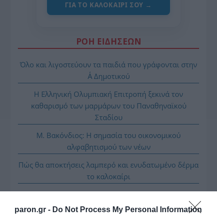
ΓΙΑ ΤΟ ΚΑΛΟΚΑΊΡΙ ΣΟΥ →
ΡΟΗ ΕΙΔΗΣΕΩΝ
Όλο και λιγοστεύουν τα παιδιά που γράφονται στην
Α΄ Δημοτικού
Η Ελληνική Ολυμπιακή Επιτροπή ξεκινά τον
καθαρισμό των μαρμάρων του Παναθηναϊκού
Σταδίου
Μ. Βακόνδιος: H σημασία του οικονομικού
αλφαβητισμού των νέων
Πώς θα αποκτήσεις λαμπερό και ενυδατωμένο δέρμα
το καλοκαίρι
Ασημένιο μετάλλιο η Ρούσσου στα 800 μ. στο
Παγκόσμιο Κ20
paron.gr -
Do Not Process My Personal Information