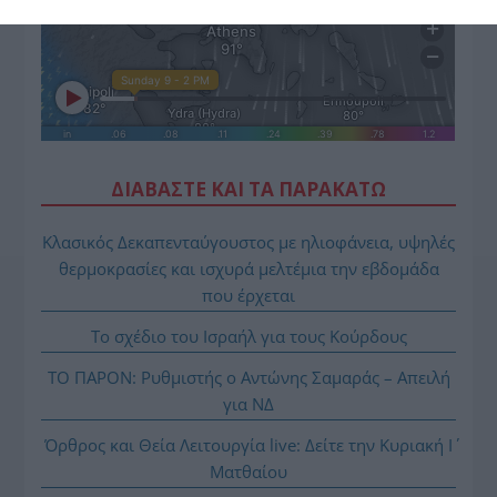
ΔΙΑΒΑΣΤΕ ΚΑΙ ΤΑ ΠΑΡΑΚΑΤΩ
Κλασικός Δεκαπενταύγουστος με ηλιοφάνεια, υψηλές
θερμοκρασίες και ισχυρά μελτέμια την εβδομάδα
που έρχεται
Το σχέδιο του Ισραήλ για τους Κούρδους
ΤΟ ΠΑΡΟΝ: Ρυθμιστής ο Αντώνης Σαμαράς – Απειλή
για ΝΔ
Όρθρος και Θεία Λειτουργία live: Δείτε την Κυριακή Ι΄
Ματθαίου