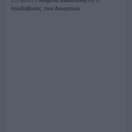
Στη φωνή η
Μαρίνα Δακανάλη
και ο
Λουδοβίκος των Ανωγείων