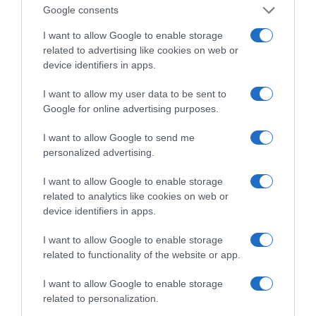
χαρτιά του στις «Τυπολογίες»
Google consents
σε ένα vidcast που μιλάει για
τις μεγάλες τομές στον χώρο
I want to allow Google to enable storage
related to advertising like cookies on web or
των Μέσων Μαζικής
device identifiers in apps.
Ενημέρωσης. Σε μια εφ’ όλης της ύλης
συνέντευξη στον Βασίλη Κουφόπουλο, αναλύει
I want to allow my user data to be sent to
το χρονοδιάγραμμα για τις περιφερειακές και
Google for online advertising purposes.
ραδιοφωνικές άδειες, το πακέτο στήριξης των 80
I want to allow Google to send me
εκατομμυρίων ευρώ για τον Τύπο, αλλά και την
personalized advertising.
πρωτοβουλία για την άρση της ανωνυμίας στο
διαδίκτυο.
I want to allow Google to enable storage
related to analytics like cookies on web or
device identifiers in apps.
I want to allow Google to enable storage
related to functionality of the website or app.
I want to allow Google to enable storage
related to personalization.