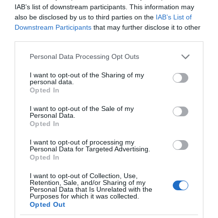
IAB’s list of downstream participants. This information may
also be disclosed by us to third parties on the
IAB’s List of
Downstream Participants
that may further disclose it to other
third parties.
Please note that this website/app uses one or more Google
Personal Data Processing Opt Outs
services and may gather and store information including but
not limited to your visit or usage behaviour. You may click to
I want to opt-out of the Sharing of my
personal data.
grant or deny consent to Google and its third-party tags to
Opted In
use your data for below specified purposes in below Google
consent section.
I want to opt-out of the Sale of my
Personal Data.
Opted In
VIDCASTS
I want to opt-out of processing my
Personal Data for Targeted Advertising.
Opted In
ΠΑΥΛΟΣ ΜΑΡΙΝΑΚΗΣ: «ΔΕΝ ΗΘΕΛΑ ΝΑ ΑΦΗΣΩ ΣΤΟΝ
I want to opt-out of Collection, Use,
ΕΠΟΜΕΝΟ ΜΙΑ ΚΑΥΤΗ ΠΑΤΑΤΑ»
Retention, Sale, and/or Sharing of my
Personal Data that Is Unrelated with the
Ο κυβερνητικός εκπρόσωπος,
Purposes for which it was collected.
Opted Out
Παύλος Μαρινάκης, ανοίγει τα