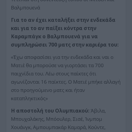
Βαλμπουενά
Για το αν έχει καταλήξει στην ενδεκάδα
και για το αν παίξει κόντρα στην
Καραμπάγκ ο Βαλμπουενά για να
συμπληρώσει 700 ματς στην καριέρα του:
«Έχω αποφασίσει για την ενδεκάδα και ναι ο
Ματιέ θα μπορούσε να γιορτάσει τα 700
παιχνίδια του. Λέω στους παίκτες ότι
αγωνίζονται 16 παίκτες. Ο Ματιέ μπήκε αλλαγή
στο προηγούμενο ματς και ήταν
καταπληκτικός»
Η αποστολή του Ολυμπιακού:
Άβιλα,
Μπουχαλάκης, Μπόουλερ, Σισέ, Ίνμπομ
Χουάνγκ, Αμπουμπακάρ Καμαρά, Κούντε,