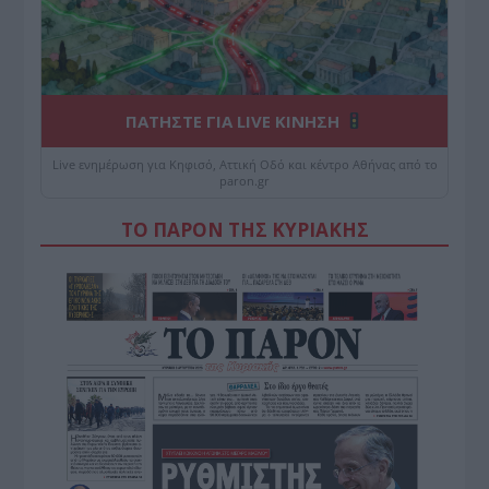
ΠΑΤΗΣΤΕ ΓΙΑ LIVE ΚΙΝΗΣΗ
Live ενημέρωση για Κηφισό, Αττική Οδό και κέντρο Αθήνας από το
paron.gr
ΤΟ ΠΑΡΟΝ ΤΗΣ ΚΥΡΙΑΚΗΣ