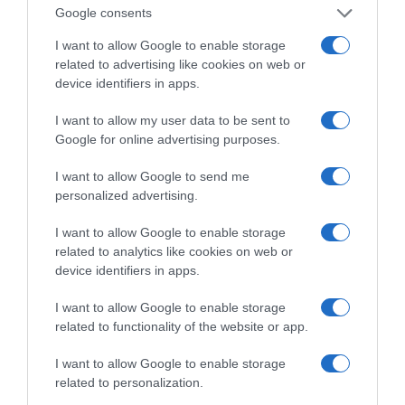
Google consents
I want to allow Google to enable storage
related to advertising like cookies on web or
device identifiers in apps.
I want to allow my user data to be sent to
Πεινάς και εσύ μετά το
Google for online advertising purposes.
ξενύχτι; 5 καντίνες
Πώς να ξεφλουδίζεις
στην Αθήνα που
I want to allow Google to send me
εύκολα το σκόρδο – Το
σώζουν τις βραδινές
personalized advertising.
kitchen trick που κάθε
σου λιγούρες
foodie πρέπει να ξέρει
I want to allow Google to enable storage
related to analytics like cookies on web or
device identifiers in apps.
I want to allow Google to enable storage
related to functionality of the website or app.
Οι «Τυπολογίες» περνούν στην εικόνα, έχοντας
ως πρώτο καλεσμένο στο νέο vidcast τον Παύλο
I want to allow Google to enable storage
Μαρινάκη
related to personalization.