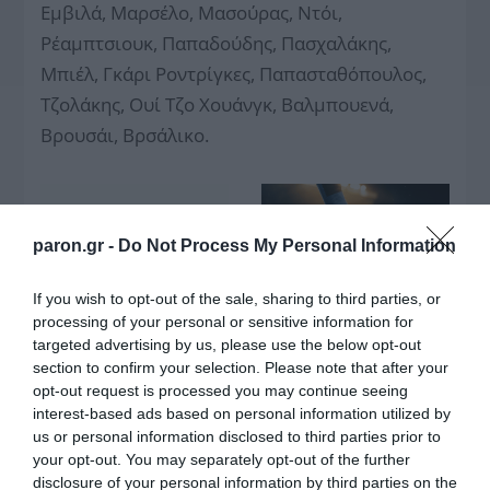
Εμβιλά, Μαρσέλο, Μασούρας, Ντόι,
Ρέαμπτσιουκ, Παπαδούδης, Πασχαλάκης,
Μπιέλ, Γκάρι Ροντρίγκες, Παπασταθόπουλος,
Τζολάκης, Ουί Τζο Χουάνγκ, Βαλμπουενά,
Βρουσάι, Βρσάλικο.
paron.gr -
Do Not Process My Personal Information
Αντίστροφη μέτρηση
If you wish to opt-out of the sale, sharing to third parties, or
ΑΕΚ: Πρόβα τζενεράλε
για το Μπέρμιγχαμ
processing of your personal or sensitive information for
με Athens Kallithea
2026: Ιστορική
πριν από το Super Cup
targeted advertising by us, please use the below opt-out
ελληνική παρουσία
section to confirm your selection. Please note that after your
στο Ευρωπαϊκό Στίβου
opt-out request is processed you may continue seeing
interest-based ads based on personal information utilized by
us or personal information disclosed to third parties prior to
your opt-out. You may separately opt-out of the further
disclosure of your personal information by third parties on the
Μουσικός νανουρίζει λιοντάρια παίζοντας το