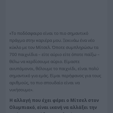
«Το ποδόσφαιρο είναι το πιο σημαντικό
πράγμα στην καριέρα μου. Ξεκινάω ένα νέο
κύκλο με τον Μίτσελ. Όποτε συμπληρώσω τα
700 παιχνίδια – είτε αύριο είτε όποτε παίξω –
θέλω να κερδίσουμε αύριο. Είμαστε
ανυπόμονοι, θέλουμε το παιχνίδι, είναι πολύ
σημαντικό για εμάς. Είμαι περήφανος για τους
αριθμούς, το πιο σπουδαίο είναι να
νικήσουμε».
Η αλλαγή που έχει φέρει ο Μίτσελ στον
Ολυμπιακό, είναι ικανή να αλλάξει την