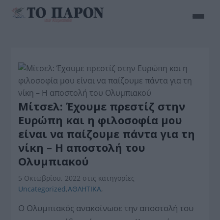
Μίτσελ: Έχουμε πρεστίζ στην
Ευρώπη και η φιλοσοφία μου
είναι να παίζουμε πάντα για τη
νίκη – Η αποστολή του
Ολυμπιακού
5 Οκτωβρίου, 2022
στις κατηγορίες
Uncategorized
,
ΑΘΛΗΤΙΚΑ
,
Ο Ολυμπιακός ανακοίνωσε την αποστολή του