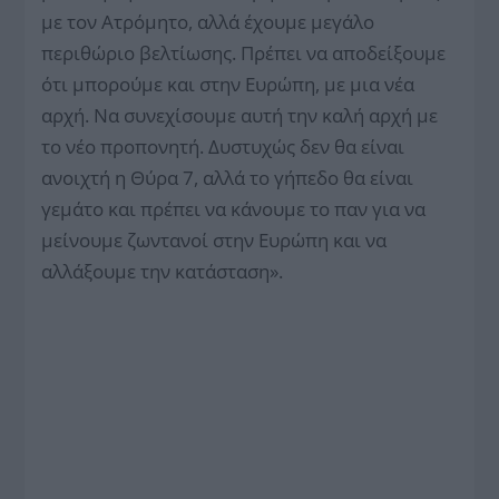
με τον Ατρόμητο, αλλά έχουμε μεγάλο
περιθώριο βελτίωσης. Πρέπει να αποδείξουμε
ότι μπορούμε και στην Ευρώπη, με μια νέα
αρχή. Να συνεχίσουμε αυτή την καλή αρχή με
το νέο προπονητή. Δυστυχώς δεν θα είναι
ανοιχτή η Θύρα 7, αλλά το γήπεδο θα είναι
γεμάτο και πρέπει να κάνουμε το παν για να
μείνουμε ζωντανοί στην Ευρώπη και να
αλλάξουμε την κατάσταση».