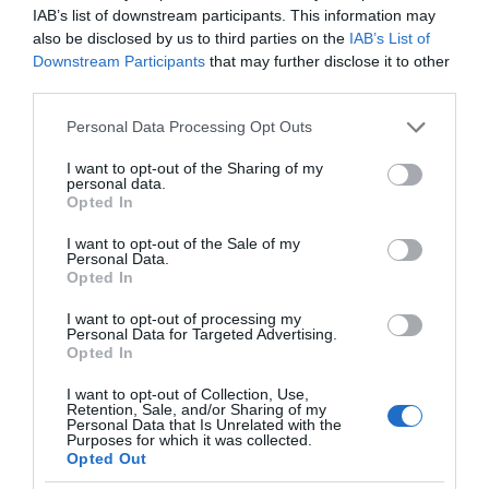
IAB’s list of downstream participants. This information may
«November rain» (βίντεο)
also be disclosed by us to third parties on the
IAB’s List of
Downstream Participants
that may further disclose it to other
third parties.
Please note that this website/app uses one or more Google
Personal Data Processing Opt Outs
services and may gather and store information including but
not limited to your visit or usage behaviour. You may click to
I want to opt-out of the Sharing of my
personal data.
grant or deny consent to Google and its third-party tags to
Opted In
use your data for below specified purposes in below Google
Χωνάκι ή κυπελλάκι; Σε
Αυτός είναι ο λόγος
consent section.
I want to opt-out of the Sale of my
αυτά τα 5
που οι beauty lovers
Personal Data.
παγωτατζίδικα της
αντικαθιστούν το
Opted In
Αθήνας η απάντηση
μαύρο μολύβι με καφέ
είναι…και τα δύο!
το καλοκαίρι
I want to opt-out of processing my
Personal Data for Targeted Advertising.
Opted In
I want to opt-out of Collection, Use,
Retention, Sale, and/or Sharing of my
Αυτά είναι τα 4 prints στα μαγιό που θα βλέπεις
Personal Data that Is Unrelated with the
Purposes for which it was collected.
σε κάθε παραλία φέτος!
Opted Out