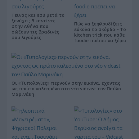
Πεινάς και εσύ μετά το
ξενύχτι; 5 καντίνες
Πώς να ξεφλουδίζεις
στην Αθήνα που
εύκολα το σκόρδο – Το
σώζουν τις βραδινές
kitchen trick που κάθε
σου λιγούρες
foodie πρέπει να ξέρει
Οι «Τυπολογίες» περνούν στην εικόνα, έχοντας
ως πρώτο καλεσμένο στο νέο vidcast τον Παύλο
Μαρινάκη