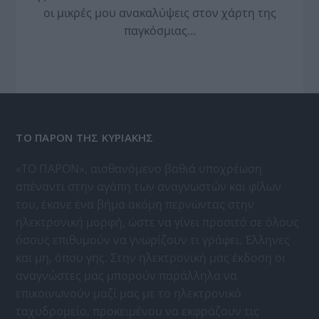
οι μικρές μου ανακαλύψεις στον χάρτη της
παγκόσμιας…
ΤΟ ΠΑΡΟΝ ΤΗΣ ΚΥΡΙΑΚΗΣ
«ΤΟ ΠΑΡΟΝ», αισθανόμενο βαθιά υποχρέωση
απέναντι στην αγάπη των αναγνωστών και φίλων
του, έκανε ένα βήμα ακόμη περνώντας στην
ηλεκτρονική μορφή, ώστε να γίνει προσιτό σε όλους
όσους επιθυμούν να γνωρίζουν τι γράφει, Έλληνες
και μη, όπου γης. Στην ηλεκτρονική μας έκδοση οι
αναγνώστες μας μπορούν παράλληλα να
επικοινωνούν μαζί μας με το ηλεκτρονικό
ταχυδρομείο, προκειμένου να εκφράζουν τις