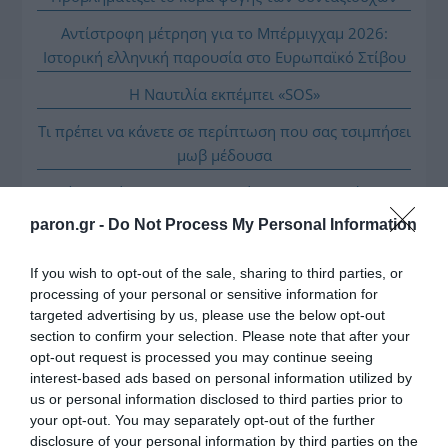
Αντίστροφη μέτρηση για το Μπέρμιγχαμ 2026:
Ιστορική ελληνική παρουσία στο Ευρωπαϊκό Στίβου
Η Ναυτιλία εκπέμπει «SOS»
Τι πρέπει να κάνετε σε περίπτωση που σας τσιμπήσει
μωβ μέδουσα
Πώς να κάνετε «smart spending» στις φετινές σας
διακοπές
paron.gr -
Do Not Process My Personal Information
ΑΕΚ: Πρόβα τζενεράλε με Athens Kallithea πριν από
If you wish to opt-out of the sale, sharing to third parties, or
το Super Cup
processing of your personal or sensitive information for
targeted advertising by us, please use the below opt-out
section to confirm your selection. Please note that after your
opt-out request is processed you may continue seeing
interest-based ads based on personal information utilized by
us or personal information disclosed to third parties prior to
your opt-out. You may separately opt-out of the further
disclosure of your personal information by third parties on the