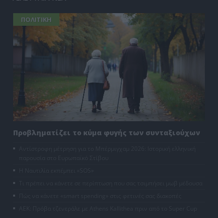
ΠΟΛΙΤΙΚΗ
Προβληματίζει το κύμα φυγής των συνταξιούχων
Αντίστροφη μέτρηση για το Μπέρμιγχαμ 2026: Ιστορική ελληνική
παρουσία στο Ευρωπαϊκό Στίβου
Η Ναυτιλία εκπέμπει «SOS»
Τι πρέπει να κάνετε σε περίπτωση που σας τσιμπήσει μωβ μέδουσα
Πώς να κάνετε «smart spending» στις φετινές σας διακοπές
ΑΕΚ: Πρόβα τζενεράλε με Athens Kallithea πριν από το Super Cup