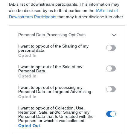
IAB’s list of downstream participants. This information may
also be disclosed by us to third parties on the
IAB’s List of
Downstream Participants
that may further disclose it to other
third parties.
ΔΕΙΤΕ ΤΗΝ ΚΙΝΗΣΗ ΣΤΟΥΣ ΔΡΌΜΟΥΣ
Please note that this website/app uses one or more Google
Personal Data Processing Opt Outs
services and may gather and store information including but
not limited to your visit or usage behaviour. You may click to
I want to opt-out of the Sharing of my
Κίνηση Τώρα: Live Χάρτης Αθήνας
personal data.
grant or deny consent to Google and its third-party tags to
Opted In
use your data for below specified purposes in below Google
consent section.
I want to opt-out of the Sale of my
Personal Data.
Opted In
I want to opt-out of processing my
Personal Data for Targeted Advertising.
Opted In
I want to opt-out of Collection, Use,
Retention, Sale, and/or Sharing of my
Personal Data that Is Unrelated with the
Purposes for which it was collected.
Opted Out