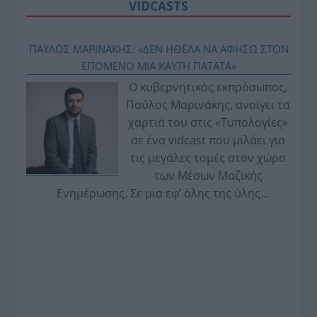
VIDCASTS
ΠΑΥΛΟΣ ΜΑΡΙΝΑΚΗΣ: «ΔΕΝ ΗΘΕΛΑ ΝΑ ΑΦΗΣΩ ΣΤΟΝ
ΕΠΟΜΕΝΟ ΜΙΑ ΚΑΥΤΗ ΠΑΤΑΤΑ»
Ο κυβερνητικός εκπρόσωπος,
Παύλος Μαρινάκης, ανοίγει τα
χαρτιά του στις «Τυπολογίες»
σε ένα vidcast που μιλάει για
τις μεγάλες τομές στον χώρο
των Μέσων Μαζικής
Ενημέρωσης. Σε μια εφ’ όλης της ύλης
συνέντευξη στον Βασίλη Κουφόπουλο, αναλύει
το χρονοδιάγραμμα για τις περιφερειακές και
ραδιοφωνικές άδειες, το πακέτο στήριξης των 80
εκατομμυρίων ευρώ για τον Τύπο, αλλά και την
πρωτοβουλία για την άρση της ανωνυμίας στο
διαδίκτυο.