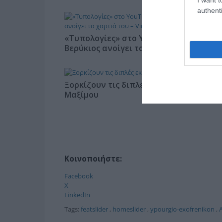
authenti
«Τυπολογίες» στο YouTube: Ο Δήμος
Βερύκιος ανοίγει τα χαρτιά του – Vidca
Ξορκίζουν τις διπλές εκλογές στο
Μαξίμου
Κοινοποιήστε:
Facebook
X
LinkedIn
Tags:
featslider
,
homeslider
,
ypourgio-exofrenikon
,