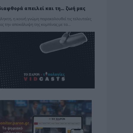
διαφθορά απειλεί και τη… ζωή μας
ληκτη, η κοινή γνώμη παρακολουθεί τις τελευταίες
ες την αποκάλυψη της κο­μπίνας με τα…