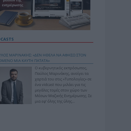
DCASTS
ΥΛΟΣ ΜΑΡΙΝΑΚΗΣ: «ΔΕΝ ΗΘΕΛΑ ΝΑ ΑΦΗΣΩ ΣΤΟΝ
ΟΜΕΝΟ ΜΙΑ ΚΑΥΤΗ ΠΑΤΑΤΑ»
Ο κυβερνητικός εκπρόσωπος,
Παύλος Μαρινάκης, ανοίγει τα
χαρτιά του στις «Τυπολογίες» σε
ένα vidcast που μιλάει για τις
μεγάλες τομές στον χώρο των
Μέσων Μαζικής Ενημέρωσης. Σε
μια εφ’ όλης της ύλης
συνέντευξη στον Βασίλη
φόπουλο, αναλύει το χρονοδιάγραμμα για τις
ιφερειακές και ραδιοφωνικές άδειες, το πακέτο
ριξης των 80 εκατομμυρίων ευρώ για τον Τύπο, αλλά
 την πρωτοβουλία για την άρση της ανωνυμίας στο