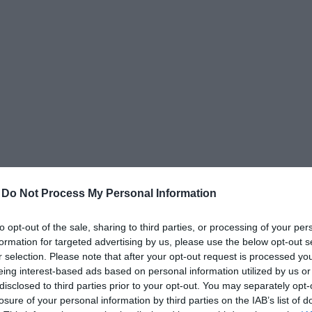
δια
-
Do Not Process My Personal Information
ενικών” ΕΔΩ
to opt-out of the sale, sharing to third parties, or processing of your per
μα Ιππασίας!
formation for targeted advertising by us, please use the below opt-out s
μα Ιππασίας!
r selection. Please note that after your opt-out request is processed y
μα Ιππασίας!
μα Ιππασίας!
eing interest-based ads based on personal information utilized by us or
άταξης: Οι «άριστοι» τελευταίοι των τελευταίων
disclosed to third parties prior to your opt-out. You may separately opt-
losure of your personal information by third parties on the IAB’s list of