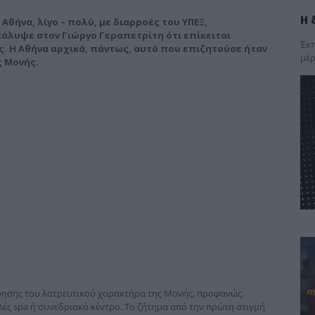
Η 
ν Αθήνα, λίγο – πολύ, με διαρροές του ΥΠΕΞ,
οκάλυψε στον Γιώργο Γεραπετρίτη ότι επίκειται
Έκπ
ς. Η Αθήνα αρχικά, πάντως, αυτό που επιζητούσε ήταν
μέρ
ς Μονής.
ρησης του λατρευτικού χαρακτήρα της Μονής, προφανώς,
ελές spa ή συνεδριακό κέντρο. Το ζήτημα από την πρώτη στιγμή