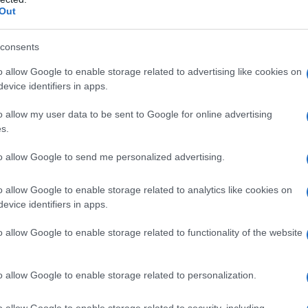
ΡΟ
Out
Ιπ
consents
Ιππ
s
Αυτά είναι τα 4 prints στα μαγιό που θα
Ανα
o allow Google to enable storage related to advertising like cookies on
φέ
βλέπεις σε κάθε παραλία φέτος!
«άρ
evice identifiers in apps.
Ελλ
o allow my user data to be sent to Google for online advertising
φα
s.
ΙΟ
Πώς να ξεφλουδίζεις εύκολα το σκόρδο –
ΤΗ
to allow Google to send me personalized advertising.
Το kitchen trick που κάθε foodie πρέπει
Πλη
να ξέρει
στέ
o allow Google to enable storage related to analytics like cookies on
evice identifiers in apps.
Το…
την
o allow Google to enable storage related to functionality of the website
Τηλεοπτικά «Μαγειρέματα», Ψηφιακοί
Πόλεμοι και ένα… Τσουνάμι Αλλαγών: Η
o allow Google to enable storage related to personalization.
Εβδομάδα που Ανακάτεψε την Τράπουλα
των Ελληνικών Media
o allow Google to enable storage related to security, including