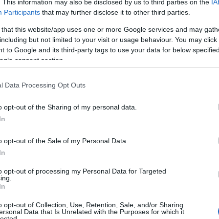
. This information may also be disclosed by us to third parties on the
IA
Participants
that may further disclose it to other third parties.
 that this website/app uses one or more Google services and may gath
including but not limited to your visit or usage behaviour. You may click 
 to Google and its third-party tags to use your data for below specifi
ogle consent section.
l Data Processing Opt Outs
o opt-out of the Sharing of my personal data.
In
Το… Δικαίωμα στη Σιωπή…: Ο
Πιερρακάκης διορθώνει την εικόνα μιας
o opt-out of the Sale of my Personal Data.
«διεφθαρμένης» Ελλάδας
In
to opt-out of processing my Personal Data for Targeted
ing.
In
Χωνάκι ή κυπελλάκι; Σε αυτά τα 5
o opt-out of Collection, Use, Retention, Sale, and/or Sharing
παγωτατζίδικα της Αθήνας η απάντηση
ersonal Data that Is Unrelated with the Purposes for which it
είναι…και τα δύο!
lected.