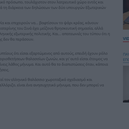
μικό πρόσωπο, τουλάχιστον στον λατρευτικό χώρο εντός και
κατά τη διάρκεια των δηλώσεων των δύο υπουργών Εξωτερικών
νία και επιχειρούν να… βαφτίσουν το ψάρι κρέας, κάνουν
κατερίνης του Σινά έχει μείζονα θρησκευτική σημασία, αλλά
λληνικής εξωτερικής πολιτικής. Και… απατεωνιές του τύπου ότι η
VI
ς δεν θα περάσουν.
υπτίους ότι είσαι εξαρτώμενος από αυτούς, επειδή έχουν ρόλο
ΠΑ
οριοθετήσεων θαλασσίων ζωνών, και γι’ αυτό είσαι έτοιμος να
ΕΠ
ίνεις λάθος μήνυμα. Και αυτό θα το διαπιστώσεις όταν, κάποια
ήσεις.
εί τον ελληνικό θαλάσσιο χωροταξικό σχεδιασμό και
τελλόριζο, είναι ένα ανησυχητικό μήνυμα, που δεν μπορεί να
Κου
περ
στή
και