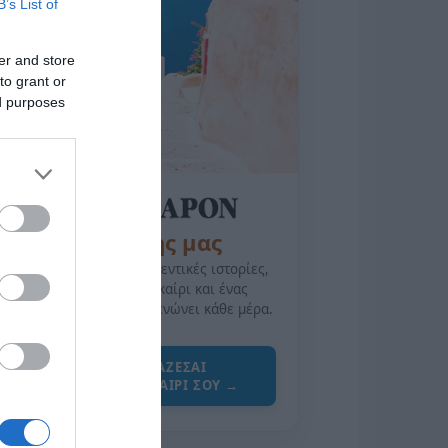
B’s List of
er and store
to grant or
ed purposes
της Ζωής μας
Οι άνθρωποι, οι αυθεντικές ιστορίες,
το ελληνικό καλοκαίρι και ένας
πολιτισμός που μας ενώνει κάθε μέρα.
ΌΣΑ ΧΡΕΙΆΖΕΣΑΙ
ΓΙΑ ΤΟ ΚΑΛΟΚΑΊΡΙ ΣΟΥ →