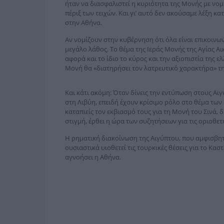
ήταν να διασφαλιστεί η κυριότητα της Μονής με νο
πέριξ των τειχών. Και γι’ αυτό δεν ακούσαμε λέξη 
στην Αθήνα.
Αν νομίζουν στην κυβέρνηση ότι όλα είναι επικοινω
μεγάλο λάθος. Το θέμα της Ιεράς Μονής της Αγίας Αι
αφορά και το ίδιο το κύρος και την αξιοπιστία της ε
Μονή θα «διατηρήσει τον λατρευτικό χαρακτήρα» τη
Και κάτι ακόμη: Όταν δίνεις την εντύπωση στους Αιγ
στη Λιβύη, επειδή έχουν κρίσιμο ρόλο στο θέμα των 
καταπιείς τον εκβιασμό τους για τη Μονή του Σινά, δ
στιγμή, έρθει η ώρα των συζητήσεων για τις οριοθετ
Η ρηματική διακοίνωση της Αιγύπτου, που αμφισβητ
ουσιαστικά υιοθετεί τις τουρκικές θέσεις για το Κασ
αγνοήσει η Αθήνα.