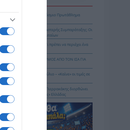
Η ΕΙΔΗΣΕΩΝ
πασία – Η Ελλάδα στο Παγκόσμιο Πρωτάθλημα
ασίας!
κοίνωση της Ελληνικής Αριστερής Συμπαράταξης: Οι
ιστοι» τελευταίοι των τελευταίων
ηνικός Ερυθρός Σταυρός: Τι πρέπει να περιέχει ένα
ρμακείο διακοπών
Σ ΔΥΤΙΚΟΥ ΝΕΙΛΟΥ: ΣΥΝΑΓΕΡΜΟΣ ΑΠΟ ΤΟΝ ΙΣΑ ΓΙΑ
Ν ΑΤΤΙΚΗ
θωρισμός: Στο 3,4% τον Ιούλιο – «Καίνε» οι τιμές σε
γη και καύσιμα
 Δικαίωμα στη Σιωπή…: Ο Πιερρακάκης διορθώνει
 εικόνα μιας «διεφθαρμένης» Ελλάδας