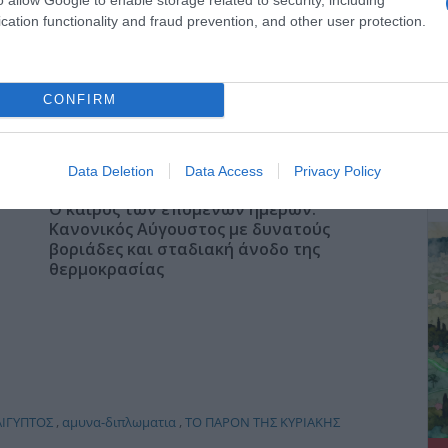
cation functionality and fraud prevention, and other user protection.
ΤΣΟΥΝΑΜΙ ψηφιακής οργής…
st
συμπαρασύρει την κυβέρνηση
CONFIRM
ΔΕ
Data Deletion
Data Access
Privacy Policy
Ο καιρός των επομένων ημερών:
Κανονικός Αύγουστος με δυνατούς
βοριάδες και σταδιακή άνοδο της
θερμοκρασίας
ΑΙΓΥΠΤΟΣ
,
αμυνα-διπλωματια
,
ΤΟ ΠΑΡΟΝ ΤΗΣ ΚΥΡΙΑΚΗΣ