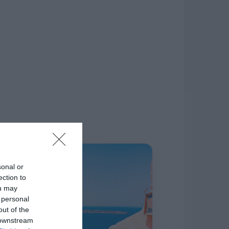
δίκτυο.
Η ΣΤΗΛΗ ΜΑΣ
sonal or
ection to
ou may
 personal
out of the
 downstream