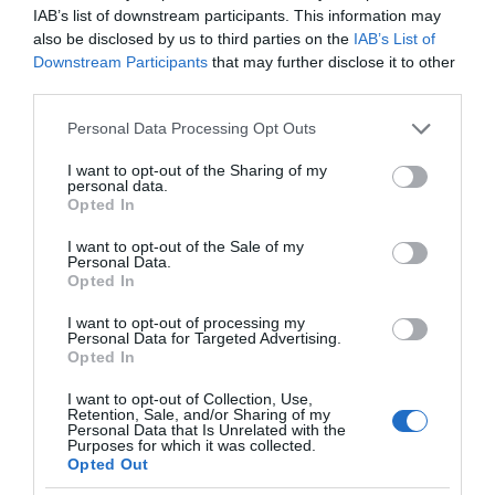
IAB’s list of downstream participants. This information may
also be disclosed by us to third parties on the
IAB’s List of
Downstream Participants
that may further disclose it to other
third parties.
Χωνάκι ή κυπελλάκι; Σε
Αυτός είναι ο λόγος
Please note that this website/app uses one or more Google
Personal Data Processing Opt Outs
αυτά τα 5
που οι beauty lovers
services and may gather and store information including but
παγωτατζίδικα της
αντικαθιστούν το
not limited to your visit or usage behaviour. You may click to
I want to opt-out of the Sharing of my
Αθήνας η απάντηση
μαύρο μολύβι με καφέ
personal data.
είναι…και τα δύο!
το καλοκαίρι
grant or deny consent to Google and its third-party tags to
Opted In
use your data for below specified purposes in below Google
consent section.
I want to opt-out of the Sale of my
Personal Data.
Opted In
Αυτά είναι τα 4 prints στα μαγιό που θα βλέπεις
I want to opt-out of processing my
σε κάθε παραλία φέτος!
Personal Data for Targeted Advertising.
Opted In
I want to opt-out of Collection, Use,
Retention, Sale, and/or Sharing of my
Personal Data that Is Unrelated with the
Purposes for which it was collected.
Opted Out