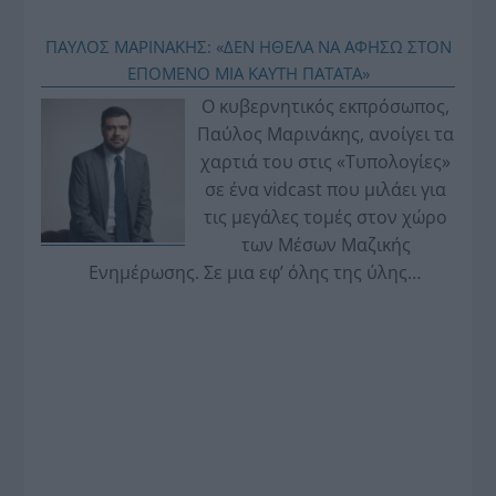
ΠΑΥΛΟΣ ΜΑΡΙΝΑΚΗΣ: «ΔΕΝ ΗΘΕΛΑ ΝΑ ΑΦΗΣΩ ΣΤΟΝ
ΕΠΟΜΕΝΟ ΜΙΑ ΚΑΥΤΗ ΠΑΤΑΤΑ»
Ο κυβερνητικός εκπρόσωπος,
Παύλος Μαρινάκης, ανοίγει τα
χαρτιά του στις «Τυπολογίες»
σε ένα vidcast που μιλάει για
τις μεγάλες τομές στον χώρο
των Μέσων Μαζικής
Ενημέρωσης. Σε μια εφ’ όλης της ύλης
συνέντευξη στον Βασίλη Κουφόπουλο, αναλύει
το χρονοδιάγραμμα για τις περιφερειακές και
ραδιοφωνικές άδειες, το πακέτο στήριξης των 80
εκατομμυρίων ευρώ για τον Τύπο, αλλά και την
πρωτοβουλία για την άρση της ανωνυμίας στο
διαδίκτυο.