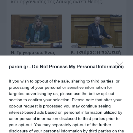
και οργάνωσης της λαϊκής αντεπίθεσης.
Κ. Τσιάρας: Η πολιτική
Ν. Γρηγοράκου: Ένας
σταθερότητα, εθνική
«πολιτισμένος»
αναγκαιότητα για την
κυβερνητικός διάλογος
paron.gr -
Do Not Process My Personal Information
Ελλάδα του 2030
If you wish to opt-out of the sale, sharing to third parties, or
processing of your personal or sensitive information for
targeted advertising by us, please use the below opt-out
section to confirm your selection. Please note that after your
Μουσικός νανουρίζει λιοντάρια παίζοντας το
«November rain» (βίντεο)
opt-out request is processed you may continue seeing
interest-based ads based on personal information utilized by
us or personal information disclosed to third parties prior to
your opt-out. You may separately opt-out of the further
disclosure of your personal information by third parties on the