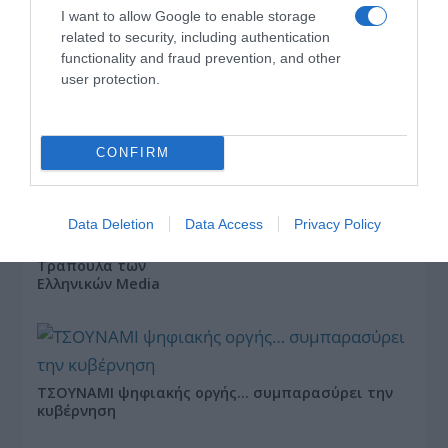
I want to allow Google to enable storage
«Τυπολογίες» στο
YouTube: Ο Δήμος
related to security, including authentication
Βερύκιος ανοίγει τα
functionality and fraud prevention, and other
χαρτιά του – Vidcast
user protection.
CONFIRM
Τηλεοπτικά
«Μαγειρέματα»,
Ψηφιακοί Πόλεμοι και
ένα… Τσουνάμι
Data Deletion
Data Access
Privacy Policy
Αλλαγών: Η Εβδομάδα
που Ανακάτεψε την
Τράπουλα των
Ελληνικών Media
ΤΣΟΥΝΑΜΙ ψηφιακής οργής… συμπαρασύρει την
κυβέρνηση