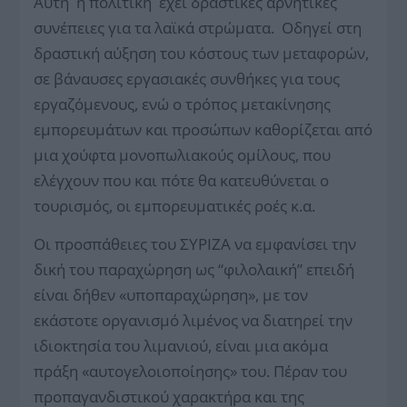
Αυτή η πολιτική έχει δραστικές αρνητικές
συνέπειες για τα λαϊκά στρώματα. Οδηγεί στη
δραστική αύξηση του κόστους των μεταφορών,
σε βάναυσες εργασιακές συνθήκες για τους
εργαζόμενους, ενώ ο τρόπος μετακίνησης
εμπορευμάτων και προσώπων καθορίζεται από
μια χούφτα μονοπωλιακούς ομίλους, που
ελέγχουν που και πότε θα κατευθύνεται ο
τουρισμός, οι εμπορευματικές ροές κ.α.
Οι προσπάθειες του ΣΥΡΙΖΑ να εμφανίσει την
δική του παραχώρηση ως “φιλολαική” επειδή
είναι δήθεν «υποπαραχώρηση», με τον
εκάστοτε οργανισμό λιμένος να διατηρεί την
ιδιοκτησία του λιμανιού, είναι μια ακόμα
πράξη «αυτογελοιοποίησης» του. Πέραν του
προπαγανδιστικού χαρακτήρα και της