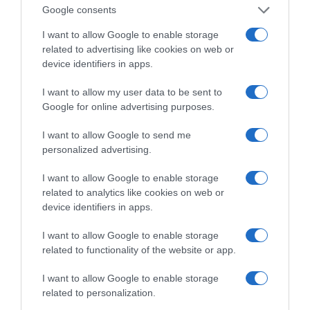
Google consents
Πεινάς και εσύ μετά το
I want to allow Google to enable storage
ξενύχτι; 5 καντίνες
related to advertising like cookies on web or
Πώς να ξεφλουδίζεις
στην Αθήνα που
εύκολα το σκόρδο – Το
device identifiers in apps.
σώζουν τις βραδινές
kitchen trick που κάθε
σου λιγούρες
foodie πρέπει να ξέρει
I want to allow my user data to be sent to
Google for online advertising purposes.
I want to allow Google to send me
personalized advertising.
I want to allow Google to enable storage
Οι «Τυπολογίες» περνούν στην εικόνα, έχοντας
related to analytics like cookies on web or
ως πρώτο καλεσμένο στο νέο vidcast τον Παύλο
device identifiers in apps.
Μαρινάκη
I want to allow Google to enable storage
related to functionality of the website or app.
I want to allow Google to enable storage
related to personalization.