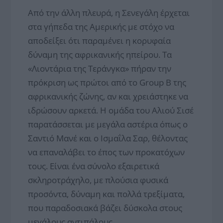
Από την άλλη πλευρά, η Σενεγάλη έρχεται
στα γήπεδα της Αμερικής με στόχο να
αποδείξει ότι παραμένει η κορυφαία
δύναμη της αφρικανικής ηπείρου. Τα
«Λιοντάρια της Τεράνγκα» πήραν την
πρόκριση ως πρώτοι από το Group B της
αφρικανικής ζώνης, αν και χρειάστηκε να
ιδρώσουν αρκετά. Η ομάδα του Αλιού Σισέ
παρατάσσεται με μεγάλα αστέρια όπως ο
Σαντιό Μανέ και ο Ισμαΐλα Σαρ, θέλοντας
να επαναλάβει το έπος των προκατόχων
τους. Είναι ένα σύνολο εξαιρετικά
σκληροτράχηλο, με πλούσια φυσικά
προσόντα, δύναμη και πολλά τρεξίματα,
που παραδοσιακά βάζει δύσκολα στους
μεγάλους αντιπάλους.