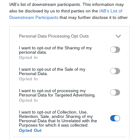
και σταδιακή άνοδο
IAB’s list of downstream participants. This information may
της θερμοκρασίας
also be disclosed by us to third parties on the
IAB’s List of
Downstream Participants
that may further disclose it to other
third parties.
Κοινοποιήστε:
Please note that this website/app uses one or more Google
Personal Data Processing Opt Outs
Facebook
services and may gather and store information including but
not limited to your visit or usage behaviour. You may click to
I want to opt-out of the Sharing of my
X
personal data.
grant or deny consent to Google and its third-party tags to
Opted In
LinkedIn
use your data for below specified purposes in below Google
consent section.
I want to opt-out of the Sale of my
Tags:
FIFA WORLD CUP
,
MUDIAL
,
ΑΘΛΗΤΙΚΑ
,
Personal Data.
ΜΟΥΝΤΙΑΛ
Opted In
I want to opt-out of processing my
Personal Data for Targeted Advertising.
Opted In
I want to opt-out of Collection, Use,
Retention, Sale, and/or Sharing of my
Personal Data that Is Unrelated with the
Purposes for which it was collected.
Opted Out