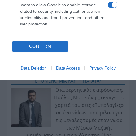
I want to allow Google to enable storage
related to security, including authentication
functionality and fraud prevention, and other
user protection.
CONFIRM
VIDCASTS
Data Deletion
Data Access
Privacy Policy
ΠΑΥΛΟΣ ΜΑΡΙΝΑΚΗΣ: «ΔΕΝ ΗΘΕΛΑ ΝΑ ΑΦΗΣΩ ΣΤΟΝ
ΕΠΟΜΕΝΟ ΜΙΑ ΚΑΥΤΗ ΠΑΤΑΤΑ»
Ο κυβερνητικός εκπρόσωπος,
Παύλος Μαρινάκης, ανοίγει τα
χαρτιά του στις «Τυπολογίες»
σε ένα vidcast που μιλάει για
τις μεγάλες τομές στον χώρο
των Μέσων Μαζικής
Ενημέρωσης. Σε μια εφ’ όλης της ύλης