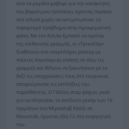
από τα μεγάλα φαβορί για την κατάκτηση
του βαρύτιμου τροπαίου, έχοντας περάσει
στα τελικά χωρίς να αντιμετωπίσει το
παραμικρό πρόβλημα στην προκριματική
φάση. Με τον Κιλιάν Εμπαπέ να ηγείται
της επιθετικής γραμμής, οι «Τρικολόρ»
διαθέτουν ένα υπερπλήρες ρόστερ με
παίκτες παγκόσμιας κλάσης σε όλες τις
γραμμές και θέλουν να ξεκινήσουν με το
δεξί τις υποχρεώσεις τους στο τουρνουά,
αποφεύγοντας τις εκπλήξεις του
παρελθόντος. Ο Γάλλος σταρ ψάχνει γκολ
για να πλησιάσει το απόλυτο ρεκόρ των 16
τερμάτων του Μίροσλαβ Κλόζε σε
Μουντιάλ, έχοντας ήδη 12 στο ενεργητικό
του.