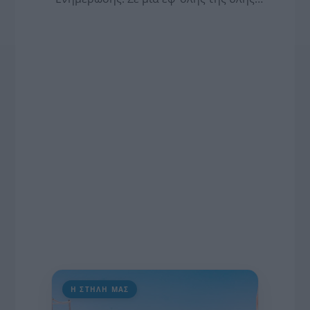
συνέντευξη στον Βασίλη Κουφόπουλο, αναλύει
το χρονοδιάγραμμα για τις περιφερειακές και
ραδιοφωνικές άδειες, το πακέτο στήριξης των 80
εκατομμυρίων ευρώ για τον Τύπο, αλλά και την
πρωτοβουλία για την άρση της ανωνυμίας στο
διαδίκτυο.
Η ΣΤΗΛΗ ΜΑΣ