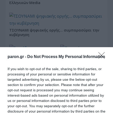
Ελληνικών Media
ΤΣΟΥΝΑΜΙ ψηφιακής οργής… συμπαρασύρει την
κυβέρνηση
paron.gr -
Do Not Process My Personal Information
If you wish to opt-out of the sale, sharing to third parties, or
Ξορκίζουν τις διπλές
εκλογές στο Μαξίμου
processing of your personal or sensitive information for
targeted advertising by us, please use the below opt-out
section to confirm your selection. Please note that after your
opt-out request is processed you may continue seeing
interest-based ads based on personal information utilized by
Ο καιρός των
us or personal information disclosed to third parties prior to
επομένων ημερών:
your opt-out. You may separately opt-out of the further
Κανονικός Αύγουστος
με δυνατούς βοριάδες
disclosure of your personal information by third parties on the